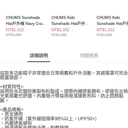
CHUMS Sunshade
CHUMS Kids
CHUMS Kids
Hat戶外帽 Navy Crazy
Sunshade Hat戶外帽
Sunshade Hat
CH051471C075
Blue Crazy
Navy Crazy
NT$1,512
NT$1,332
NT$1,332
NT$1,680
NT$1,480
NT$1,480
CH251075C078
CH251075C075
詳細說明
相關推薦
這款多功能帽子非常適合日常佩戴和戶外活動，其遮陽罩可完全
遮蓋頸部。
<材質特性>
採用防水尼龍防撕裂布料製成。頭帶內襯透氣網布，即使在炎熱
天氣佩戴也舒適。內層吸汗帶採用吸濕速乾布料，防止悶熱黏
膩。
<產品規格>
・男女通用
・防紫外線（紫外線阻隔率98%以上，UPF50+）
・內層透氣網布
・吸濕速乾內層吸汗帶，配戴舒適