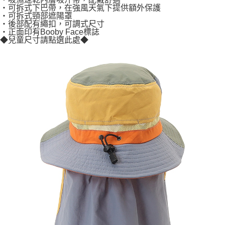
・可拆式下巴帶，在強風天氣下提供額外保護
・可拆式頸部遮陽罩
・後部配有繩扣，可調式尺寸
・正面印有Booby Face標誌
◆兒童尺寸請點選此處◆