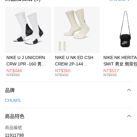
信用卡分期付款
3 期 0 利率 每期
NT$560
21家銀行
合作金庫商業銀行
第一商業銀行
LINE Pay
華南商業銀行
彰化商業銀行
Apple Pay
上海商業儲蓄銀行
台北富邦商業銀行
國泰世華商業銀行
兆豐國際商業銀行
悠遊付
臺灣中小企業銀行
台中商業銀行
NIKE U J UNICORN
NIKE U NK ED CSH
NIKE NK HERIT
匯豐（台灣）商業銀行
華泰商業銀行
CRW 1PR -160 男女
CREW 2P-144
SMIT 男女 側背
全盈+PAY
聯邦商業銀行
遠東國際商業銀行
中統襪 FZ3393100
EMBRDY 男女 短統襪
BA5871010
NT$446
NT$365
NT$527
元大商業銀行
永豐商業銀行
NT$550
NT$450
NT$650
AFTEE先享後付
FZ3073133
玉山商業銀行
星展（台灣）商業銀行
相關說明
台新國際商業銀行
中國信託商業銀行
品牌
【關於「AFTEE先享後付」】
台灣樂天信用卡公司
AFTEE先享後付是「在收到商品之後才付款」的支付方式。 讓您購物簡單
運送方式
CHUMS
便利好安心！
１．簡單：不需註冊會員、不需綁卡、不需儲值。
7-11取貨(快速到店)
２．便利：只要手機號碼，簡訊認證，即可結帳。
商品特色
每筆NT$100，滿NT$1,500(含以上)免運費
３．安心：先確認商品／服務後，再付款。
商品編號
宅配
【「AFTEE先享後付」結帳流程】
１．於結帳方式選擇「AFTEE先享後付」後，將跳轉至「AFTEE先享後付」
11911798
每筆NT$100，滿NT$1,500(含以上)免運費