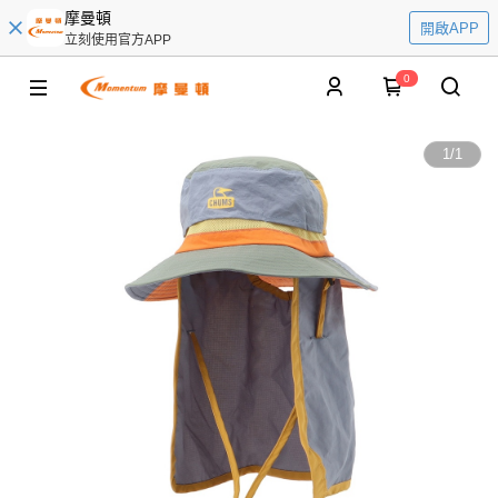
摩曼頓
開啟APP
立刻使用官方APP
0
1
/
1