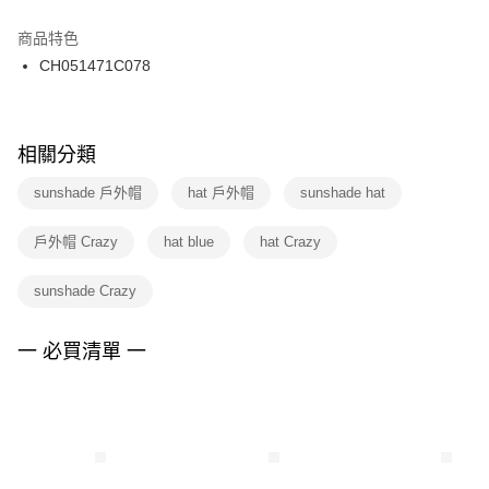
結帳頁面，進行簡訊認證並確認金額後，即可完成結帳。
２．訂單成立數日內，您將收到繳費通知簡訊。
商品特色
付款後門市自取
３．收到繳費通知簡訊後14天內，點擊此簡訊中的連結，可透過四大超商／
CH051471C078
每筆NT$100，滿NT$1,500(含以上)免運費
ATM／網路銀行／等多元方式進行付款，方視為交易完成。
※ 請注意：結帳手續完成當下不需立刻繳費，但若您需要取消訂單，請聯絡
購買商品的店家。未經商家同意取消之訂單仍視為有效，需透過AFTEE先享
後付繳納相關費用。
※ 交易是否成功請以「AFTEE先享後付 」之結帳頁面顯示為準，若有關於
相關分類
是否繳費成功／繳費後需取消欲退款等相關疑問，請聯繫「AFTEE先享後付
客戶支援中心」
https://netprotections.freshdesk.com/support/home
sunshade 戶外帽
hat 戶外帽
sunshade hat
【注意事項】
戶外帽 Crazy
hat blue
hat Crazy
１．透過由恩沛科技股份有限公司提供之「AFTEE先享後付」服務完成之交
易，需依本服務之必要範圍內提供個人資料，並將交易相關給付款項請求債
權轉讓予恩沛科技股份有限公司。
sunshade Crazy
２．關於個人資料處理事宜，請瀏覽以下網址：
https://aftee.tw/terms/#terms3
３．未成年的使用者請事先徵得法定代理人或監護人之同意方可使用
一 必買清單 一
「AFTEE先享後付」，若未經同意申辦者引起之損失，本公司不負相關責
任。
４．使用「AFTEE先享後付」時，將依據個別帳號之用戶狀況，依本公司即
時審查核予不同之上限額度；若仍有額度不足之情形，本公司將視審查結果
請求用戶進行身份認證。
５．嚴禁一人註冊多個帳號或使用他人資訊註冊。若發現惡意使用之情形，
恩沛科技股份有限公司將有權停止該用戶之使用額度並採取法律行動。