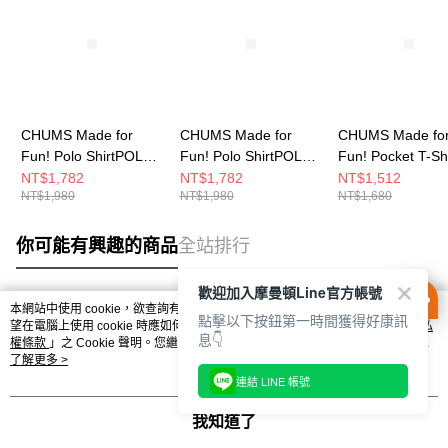
CHUMS Made for
CHUMS Made for
CHUMS Made fo
Fun! Polo ShirtPOLO
Fun! Polo ShirtPOLO
Fun! Pocket T-Sh
男 短袖上衣 黑色
男 短袖上衣 深藍
短袖上衣 白色
NT$1,782
NT$1,782
NT$1,512
NT$1,980
NT$1,980
NT$1,680
CH021268K001
CH021268N001
CH012746W001
你可能有興趣的商品
全站排行
歡迎加入摩曼頓Line官方帳號
本網站中使用 cookie，欲查詢有關本網站使用 cookie 方式之詳情，及若您不希
點擊以下按鈕第一時間獲得好康訊
熱門標籤
望在電腦上使用 cookie 時應如何變更電腦的 cookie 設定，請參閱本網站「
隱私
息👇
權條款
」之 Cookie 聲明。您繼續使用本網站即表示您同意本公司得按本網站使
用條款之 Cookie 聲明使用 cookie。
了解更多 >
連結 LINE 帳號
我知道了