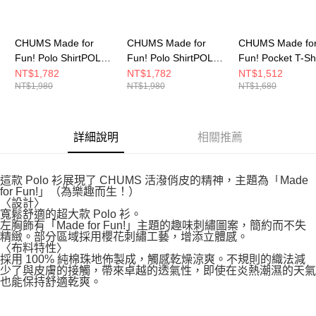
CHUMS Made for
CHUMS Made for
CHUMS Made fo
Fun! Polo ShirtPOLO
Fun! Polo ShirtPOLO
Fun! Pocket T-Sh
男 短袖上衣 黑色
男 短袖上衣 深藍
短袖上衣 白色
NT$1,782
NT$1,782
NT$1,512
NT$1,980
NT$1,980
NT$1,680
CH021268K001
CH021268N001
CH012746W001
詳細說明
相關推薦
這款 Polo 衫展現了 CHUMS 活潑俏皮的精神，主題為「Made
for Fun!」（為樂趣而生！）
〈設計〉
寬鬆舒適的超大款 Polo 衫。
左胸飾有「Made for Fun!」主題的趣味刺繡圖案，簡約而不失
精緻。部分區域採用櫻花刺繡工藝，增添立體感。
〈布料特性〉
採用 100% 純棉珠地佈製成，觸感乾燥涼爽。不規則的織法減
少了與皮膚的接觸，帶來卓越的透氣性，即使在炎熱潮濕的天氣
也能保持舒適乾爽。