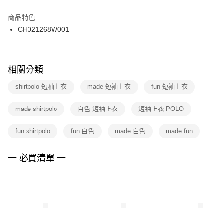
結帳頁面，進行簡訊認證並確認金額後，即可完成結帳。
２．訂單成立數日內，您將收到繳費通知簡訊。
商品特色
付款後門市自取
３．收到繳費通知簡訊後14天內，點擊此簡訊中的連結，可透過四大超商／
CH021268W001
每筆NT$100，滿NT$1,500(含以上)免運費
ATM／網路銀行／等多元方式進行付款，方視為交易完成。
※ 請注意：結帳手續完成當下不需立刻繳費，但若您需要取消訂單，請聯絡
購買商品的店家。未經商家同意取消之訂單仍視為有效，需透過AFTEE先享
後付繳納相關費用。
※ 交易是否成功請以「AFTEE先享後付 」之結帳頁面顯示為準，若有關於
相關分類
是否繳費成功／繳費後需取消欲退款等相關疑問，請聯繫「AFTEE先享後付
客戶支援中心」
https://netprotections.freshdesk.com/support/home
shirtpolo 短袖上衣
made 短袖上衣
fun 短袖上衣
【注意事項】
made shirtpolo
白色 短袖上衣
短袖上衣 POLO
１．透過由恩沛科技股份有限公司提供之「AFTEE先享後付」服務完成之交
易，需依本服務之必要範圍內提供個人資料，並將交易相關給付款項請求債
權轉讓予恩沛科技股份有限公司。
fun shirtpolo
fun 白色
made 白色
made fun
２．關於個人資料處理事宜，請瀏覽以下網址：
https://aftee.tw/terms/#terms3
３．未成年的使用者請事先徵得法定代理人或監護人之同意方可使用
一 必買清單 一
「AFTEE先享後付」，若未經同意申辦者引起之損失，本公司不負相關責
任。
４．使用「AFTEE先享後付」時，將依據個別帳號之用戶狀況，依本公司即
時審查核予不同之上限額度；若仍有額度不足之情形，本公司將視審查結果
請求用戶進行身份認證。
５．嚴禁一人註冊多個帳號或使用他人資訊註冊。若發現惡意使用之情形，
恩沛科技股份有限公司將有權停止該用戶之使用額度並採取法律行動。