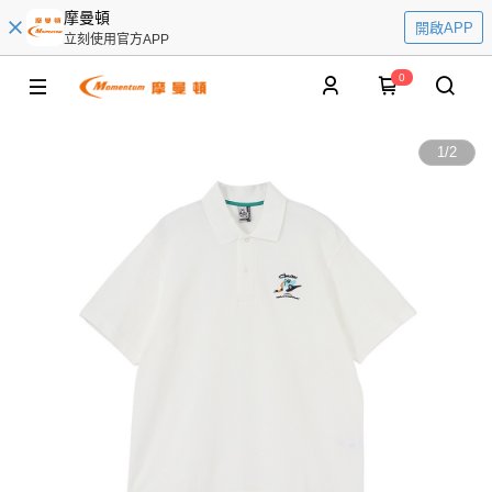
摩曼頓
開啟APP
立刻使用官方APP
0
1
/
2