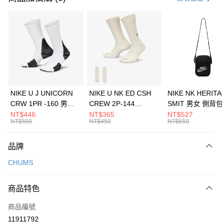
信用卡分期付款
3 期 0 利率 每期
NT$660
21家銀行
合作金庫商業銀行
第一商業銀行
LINE Pay
華南商業銀行
彰化商業銀行
Apple Pay
上海商業儲蓄銀行
台北富邦商業銀行
國泰世華商業銀行
兆豐國際商業銀行
悠遊付
臺灣中小企業銀行
台中商業銀行
NIKE U J UNICORN
NIKE U NK ED CSH
NIKE NK HERIT
匯豐（台灣）商業銀行
華泰商業銀行
CRW 1PR -160 男女
CREW 2P-144
SMIT 男女 側背
全盈+PAY
聯邦商業銀行
遠東國際商業銀行
中統襪 FZ3393100
EMBRDY 男女 短統襪
BA5871010
NT$446
NT$365
NT$527
元大商業銀行
永豐商業銀行
NT$550
NT$450
NT$650
AFTEE先享後付
FZ3073133
玉山商業銀行
星展（台灣）商業銀行
相關說明
台新國際商業銀行
中國信託商業銀行
品牌
【關於「AFTEE先享後付」】
台灣樂天信用卡公司
AFTEE先享後付是「在收到商品之後才付款」的支付方式。 讓您購物簡單
運送方式
CHUMS
便利好安心！
１．簡單：不需註冊會員、不需綁卡、不需儲值。
7-11取貨(快速到店)
２．便利：只要手機號碼，簡訊認證，即可結帳。
商品特色
每筆NT$100，滿NT$1,500(含以上)免運費
３．安心：先確認商品／服務後，再付款。
商品編號
宅配
【「AFTEE先享後付」結帳流程】
１．於結帳方式選擇「AFTEE先享後付」後，將跳轉至「AFTEE先享後付」
11911792
每筆NT$100，滿NT$1,500(含以上)免運費