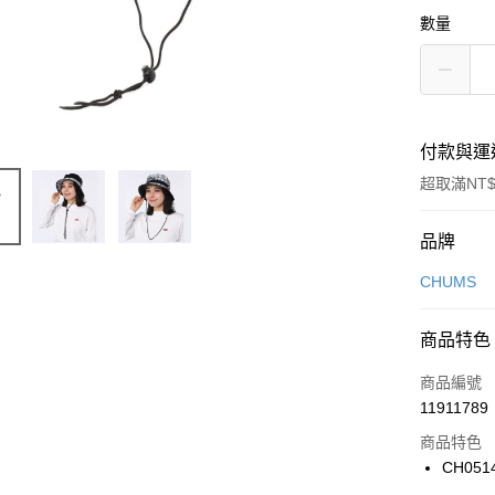
數量
付款與運
超取滿NT$
付款方式
品牌
信用卡一
CHUMS
信用卡分
商品特色
3 期 
商品編號
合作金
LINE Pay
11911789
華南商
Apple Pay
上海商
商品特色
國泰世
CH051
悠遊付
臺灣中