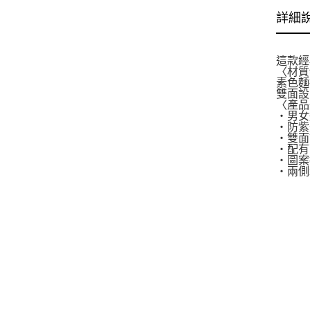
詳細
這款經
〈材質
素色麵
雙面設
〈產品
・男女
・防紫
・雙面
・配有
・圖案
・兩側