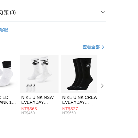
台灣）商業銀行
華泰商業銀行
業銀行
遠東國際商業銀行
類 (3)
業銀行
永豐商業銀行
享後付
業銀行
星展（台灣）商業銀行
HUMS
配件
客服
際商業銀行
中國信託商業銀行
FTEE先享後付」】
帽款
戶外帽
天信用卡公司
先享後付是「在收到商品之後才付款」的支付方式。 讓您購物簡單
心！
休閒戶外
配件
查看全部
：不需註冊會員、不需綁卡、不需儲值。
：只要手機號碼，簡訊認證，即可結帳。
(快速到店)
：先確認商品／服務後，再付款。
00，滿NT$1,500(含以上)免運費
EE先享後付」結帳流程】
方式選擇「AFTEE先享後付」後，將跳轉至「AFTEE先享後
頁面，進行簡訊認證並確認金額後，即可完成結帳。
00，滿NT$1,500(含以上)免運費
成立數日內，您將收到繳費通知簡訊。
費通知簡訊後14天內，點擊此簡訊中的連結，可透過四大超商
市自取
K ED
NIKE U NK NSW
NIKE U NK CREW
NIKE U NK
網路銀行／等多元方式進行付款，方視為交易完成。
ANK 1P
EVERYDAY
EVERYDAY
EVERYDAY LTW
00，滿NT$1,500(含以上)免運費
：結帳手續完成當下不需立刻繳費，但若您需要取消訂單，請聯
 男 中統
ESSENTIAL CR
BBALL 3PR 男女
ANKLE 3PR 男女
NT$365
NT$527
NT$365
的店家。未經商家同意取消之訂單仍視為有效，需透過AFTEE
8104
男女 短統襪
長統襪
踝襪 SX7677010
NT$450
NT$650
NT$450
繳納相關費用。
DX5089103
DA2123010
否成功請以「AFTEE先享後付 」之結帳頁面顯示為準，若有關於
功／繳費後需取消欲退款等相關疑問，請聯繫「AFTEE先享後
援中心」
https://netprotections.freshdesk.com/support/home