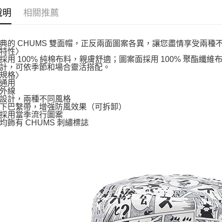
說明
相關推薦
典的 CHUMS 雙面帽，正反兩面圖案各異，讓您盡情享受兩種
特性〉
採用 100% 純棉布料，親膚舒適；圖案面採用 100% 聚酯
計，可依季節和場合靈活搭配。
規格〉
通用
外線
設計，兩種不同風格
下巴繫帶，增強防風效果（可拆卸）
採用當季流行圖案
均飾有 CHUMS 刺繡標誌