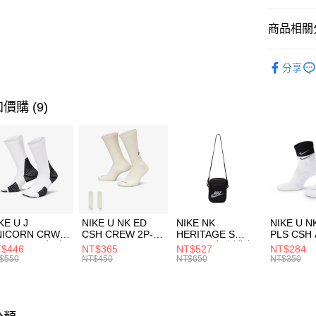
匯豐（
全盈+PAY
聯邦商
商品相關分
元大商
AFTEE先
玉山商
品牌
C
相關說明
分享
台新國
【關於「A
運動配件
台灣樂
AFTEE
便利好安
運動類型
運送方式
價購 (9)
１．簡單
２．便利
7-11取貨
３．安心
每筆NT$1
【「AFT
宅配
１．於結帳
付」結帳
每筆NT$1
２．訂單
３．收到繳
付款後門
KE U J
NIKE U NK ED
NIKE NK
NIKE U N
／ATM／
NICORN CRW
CSH CREW 2P-
HERITAGE S
PLS CSH 
每筆NT$1
※ 請注意
R -160 男女 中
144 EMBRDY 男
SMIT 男女 側背包
144 DBL
$446
NT$365
NT$527
NT$284
絡購買商品
襪 FZ3393100
女 短統襪
BA5871010
襪 DH405
$550
NT$450
NT$650
NT$350
先享後付
FZ3073133
※ 交易是
是否繳費成
付客戶支