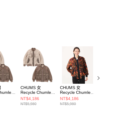
項】
恩沛科技股份有限公司提供之「AFTEE先享後付」服務完成之
依本服務之必要範圍內提供個人資料，並將交易相關給付款項請
讓予恩沛科技股份有限公司。
個人資料處理事宜，請瀏覽以下網址：
ee.tw/terms/#terms3
年的使用者請事先徵得法定代理人或監護人之同意方可使用
E先享後付」，若未經同意申辦者引起之損失，本公司不負相關責
AFTEE先享後付」時，將依據個別帳號之用戶狀況，依本公司
核予不同之上限額度；若仍有額度不足之情形，本公司將視審查
用戶進行身份認證。
一人註冊多個帳號或使用他人資訊註冊。若發現惡意使用之情
科技股份有限公司將有權停止該用戶之使用額度並採取法律行
男
CHUMS 女
CHUMS 女
CHUMS 男
Chumley
Recycle Chumley
Recycle Chumley
Recycle Chumley
versible
Fleece Reversible
Fleece Reversible
Fleece Reversibl
NT$4,186
NT$4,186
NT$4,186
雙面刷毛外
Jacket雙面刷毛外
Jacket雙面刷毛外
Jacket雙面刷毛外
NT$5,980
NT$5,980
NT$5,980
套
套
套
6G057
CH141366G057
CH141366Z291
CH041366Z291