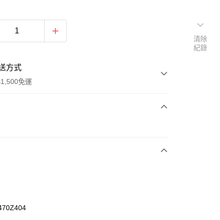
清除
紀錄
送方式
1,500免運
次付款
期付款
0 利率 每期
NT$526
21家銀行
庫商業銀行
第一商業銀行
業銀行
彰化商業銀行
業儲蓄銀行
台北富邦商業銀行
華商業銀行
兆豐國際商業銀行
470Z404
小企業銀行
台中商業銀行