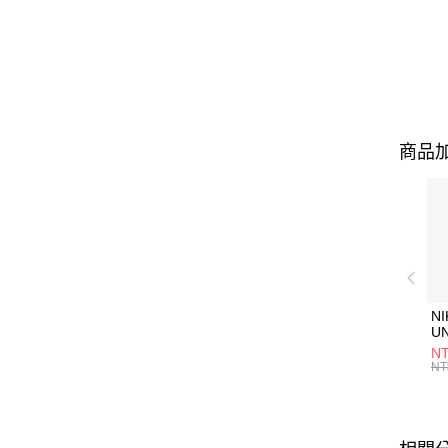
商品加
NI
U
1P
NT
統
NT