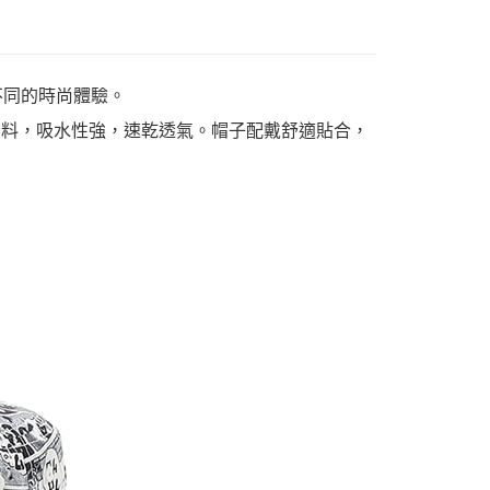
不同的時尚體驗。
纖維布料，吸水性強，速乾透氣。帽子配戴舒適貼合，