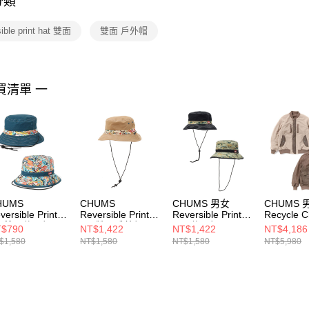
分類
【注意事
１．透過由
sible print hat 雙面
雙面 戶外帽
交易，需
求債權轉
２．關於
https://aft
３．未成
買清單 一
「AFTE
任。
４．使用「
即時審查
結果請求
５．嚴禁
形，恩沛
動。
HUMS
CHUMS
CHUMS 男女
CHUMS 
versible Print
Reversible Print
Reversible Print
Recycle 
at雙面休閒帽
Hat雙面戶外帽
Hat 休閒帽
Fleece Re
$790
NT$1,422
NT$1,422
NT$4,186
051363Z308
Circus
CH051416Z352
Jacket
$1,580
NT$1,580
NT$1,580
NT$5,980
CH051470Z402
套
CH04136