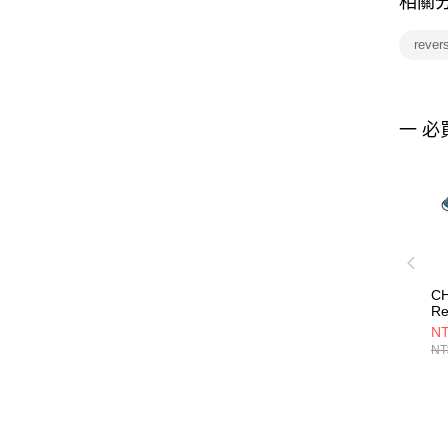
相關
rever
一 必
C
Re
H
NT
CH
NT