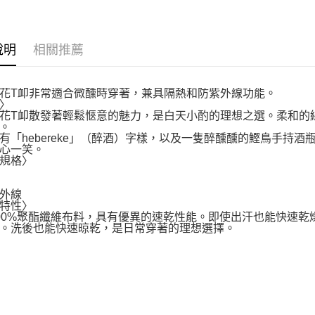
說明
相關推薦
花T卹非常適合微醺時穿著，兼具隔熱和防紫外線功能。
〉
花T卹散發著輕鬆愜意的魅力，是白天小酌的理想之選。柔和的
。
有「hebereke」（醉酒）字樣，以及一隻醉醺醺的鰹鳥手持
心一笑。
規格〉
外線
特性〉
00%聚酯纖維布料，具有優異的速乾性能。即使出汗也能快速
。洗後也能快速晾乾，是日常穿著的理想選擇。