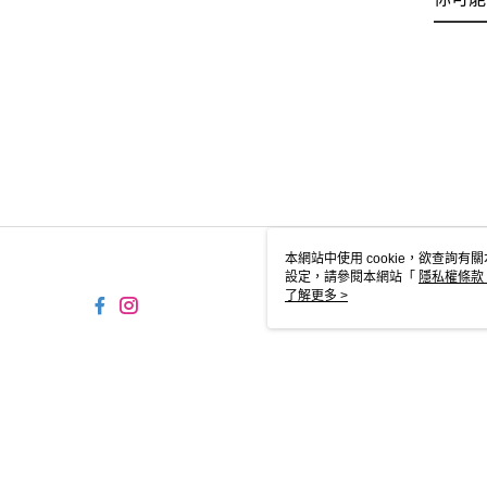
本網站中使用 cookie，欲查詢有關
設定，請參閱本網站「
隱私權條款
使用 cookie。
了解更多 >
TW-MWG1-61-244 Web2.0 
© 2026 by 摩曼頓企業股份有限公司