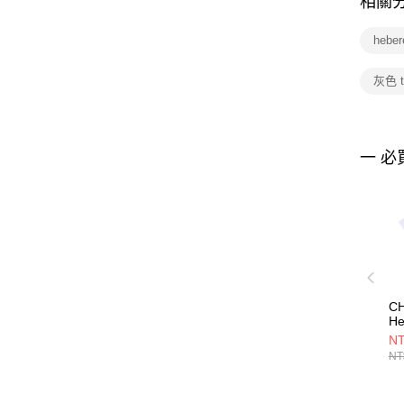
相關
hebe
灰色 t-
一 必
C
He
男
NT
C
NT