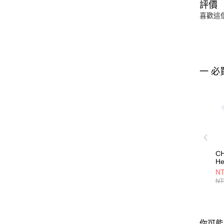
評價
喜歡這
一 必
C
He
男
NT
C
NT
你可能