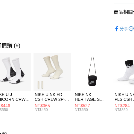
匯豐（
全盈+PAY
聯邦商
商品相關分
元大商
AFTEE先
玉山商
品牌
C
相關說明
分享
台新國
【關於「A
男性商品
台灣樂
AFTEE
便利好安
運動類型
運送方式
價購 (9)
１．簡單
２．便利
促銷活動
7-11取貨
３．安心
每筆NT$1
【「AFT
宅配
１．於結帳
付」結帳
每筆NT$1
２．訂單
３．收到繳
付款後門
KE U J
NIKE U NK ED
NIKE NK
NIKE U N
／ATM／
NICORN CRW
CSH CREW 2P-
HERITAGE S
PLS CSH 
每筆NT$1
※ 請注意
R -160 男女 中
144 EMBRDY 男
SMIT 男女 側背包
144 DBL
$446
NT$365
NT$527
NT$284
絡購買商品
襪 FZ3393100
女 短統襪
BA5871010
襪 DH405
$550
NT$450
NT$650
NT$350
先享後付
FZ3073133
※ 交易是
是否繳費成
付客戶支