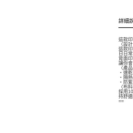
詳細
這款印
〈設計
這款印
日日常
背面印
讓你會
〈產品
・速乾
・隔熱
・防紫
〈布料
採用1
持舒適
==