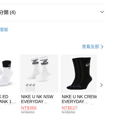
台灣）商業銀行
華泰商業銀行
業銀行
遠東國際商業銀行
類 (4)
業銀行
永豐商業銀行
享後付
業銀行
星展（台灣）商業銀行
HUMS
服飾
客服
際商業銀行
中國信託商業銀行
FTEE先享後付」】
上衣
短袖上衣
天信用卡公司
先享後付是「在收到商品之後才付款」的支付方式。 讓您購物簡單
心！
休閒戶外
服飾
查看全部
：不需註冊會員、不需綁卡、不需儲值。
：只要手機號碼，簡訊認證，即可結帳。
清爽穿搭｜短袖上衣4折起
(快速到店)
：先確認商品／服務後，再付款。
00，滿NT$1,500(含以上)免運費
EE先享後付」結帳流程】
方式選擇「AFTEE先享後付」後，將跳轉至「AFTEE先享後
頁面，進行簡訊認證並確認金額後，即可完成結帳。
00，滿NT$1,500(含以上)免運費
成立數日內，您將收到繳費通知簡訊。
費通知簡訊後14天內，點擊此簡訊中的連結，可透過四大超商
市自取
K ED
NIKE U NK NSW
NIKE U NK CREW
NIKE U NK
網路銀行／等多元方式進行付款，方視為交易完成。
ANK 1P
EVERYDAY
EVERYDAY
EVERYDAY LTW
00，滿NT$1,500(含以上)免運費
：結帳手續完成當下不需立刻繳費，但若您需要取消訂單，請聯
 男 中統
ESSENTIAL CR
BBALL 3PR 男女
ANKLE 3PR 男女
NT$365
NT$527
NT$365
的店家。未經商家同意取消之訂單仍視為有效，需透過AFTEE
8104
男女 短統襪
長統襪
踝襪 SX7677010
NT$450
NT$650
NT$450
繳納相關費用。
DX5089103
DA2123010
否成功請以「AFTEE先享後付 」之結帳頁面顯示為準，若有關於
功／繳費後需取消欲退款等相關疑問，請聯繫「AFTEE先享後
援中心」
https://netprotections.freshdesk.com/support/home