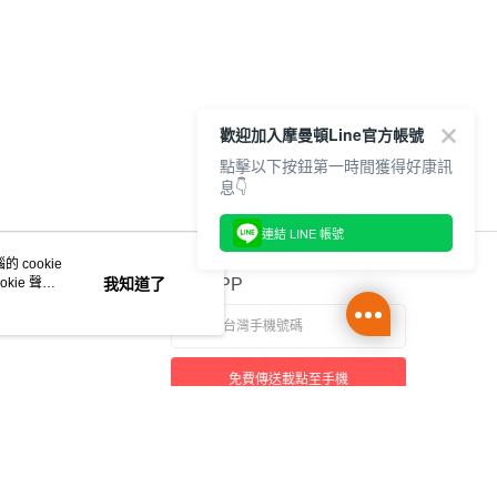
歡迎加入摩曼頓Line官方帳號
點擊以下按鈕第一時間獲得好康訊
息👇
連結 LINE 帳號
 cookie
kie 聲明
我知道了
官方APP
免費傳送載點至手機
本站最佳瀏覽環境請使用 Google Chrome、Firefox 或 Edge 以上版本