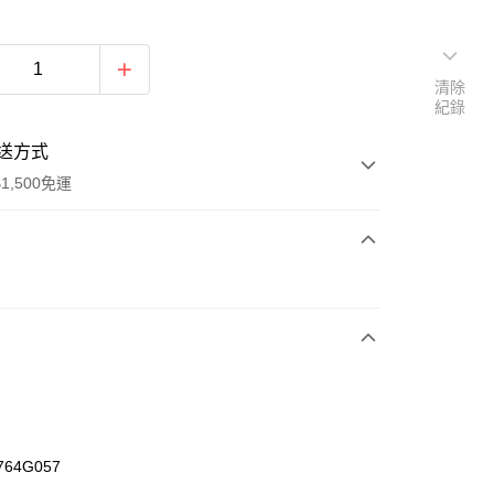
清除
紀錄
送方式
1,500免運
次付款
期付款
0 利率 每期
NT$493
21家銀行
庫商業銀行
第一商業銀行
業銀行
彰化商業銀行
業儲蓄銀行
台北富邦商業銀行
華商業銀行
兆豐國際商業銀行
764G057
小企業銀行
台中商業銀行