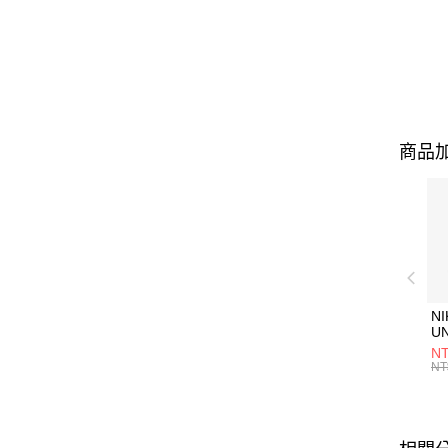
商品加
NI
U
1P
NT
統
NT