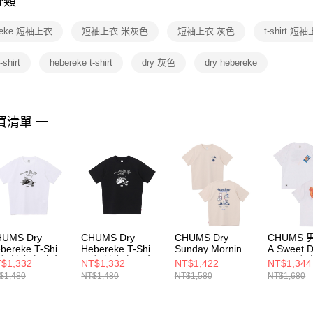
分類
【注意事
１．透過由
reke 短袖上衣
短袖上衣 米灰色
短袖上衣 灰色
t-shirt 短
交易，需
求債權轉
２．關於
shirt
hebereke t-shirt
dry 灰色
dry hebereke
https://aft
３．未成
「AFTE
任。
買清單 一
４．使用「
即時審查
結果請求
５．嚴禁
形，恩沛
動。
HUMS Dry
CHUMS Dry
CHUMS Dry
CHUMS 男
bereke T-Shirt
Hebereke T-Shirt
Sunday Morning
A Sweet D
 短袖上衣 白色
男 短袖上衣 黑色
Pocket T-Shirt 男
T-Shirt
$1,332
NT$1,332
NT$1,422
NT$1,344
H012764W001
CH012764K001
短袖上衣 米灰色
CH01253
$1,480
NT$1,480
NT$1,580
NT$1,680
CH012761G057