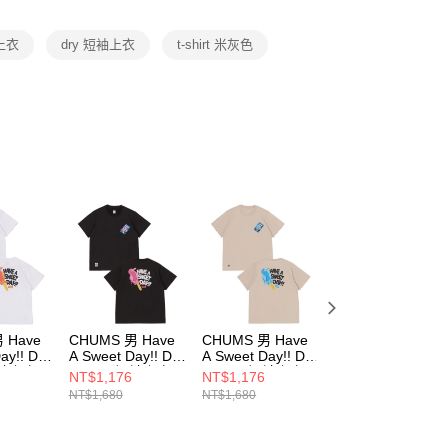
項】
恩沛科技股份有限公司提供之「AFTEE先享後付」服務完成之
袖上衣
dry 短袖上衣
t-shirt 米灰色
依本服務之必要範圍內提供個人資料，並將交易相關給付款項請
讓予恩沛科技股份有限公司。
個人資料處理事宜，請瀏覽以下網址：
ee.tw/terms/#terms3
年的使用者請事先徵得法定代理人或監護人之同意方可使用
E先享後付」，若未經同意申辦者引起之損失，本公司不負相關責
AFTEE先享後付」時，將依據個別帳號之用戶狀況，依本公司
核予不同之上限額度；若仍有額度不足之情形，本公司將視審查
用戶進行身份認證。
一人註冊多個帳號或使用他人資訊註冊。若發現惡意使用之情
科技股份有限公司將有權停止該用戶之使用額度並採取法律行
 Have
CHUMS 男 Have
CHUMS 男 Have
CHUMS 男 Have
ay!! Dry
A Sweet Day!! Dry
A Sweet Day!! Dry
A Sweet Day!! Dr
 短袖上衣
T-Shirt 短袖上衣
T-Shirt 短袖上衣
T-Shirt 短袖上衣
NT$1,176
NT$1,176
NT$1,176
6W001
CH012536K001
CH012536G057
CH012536R018
NT$1,680
NT$1,680
NT$1,680