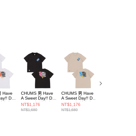
 Have
CHUMS 男 Have
CHUMS 男 Have
CHUMS 男 Have
ay!! Dry
A Sweet Day!! Dry
A Sweet Day!! Dry
A Sweet Day!! Dr
 短袖上衣
T-Shirt 短袖上衣
T-Shirt 短袖上衣
T-Shirt 短袖上衣
NT$1,176
NT$1,176
NT$1,176
6W001
CH012536K001
CH012536G057
CH012536R018
NT$1,680
NT$1,680
NT$1,680