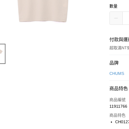
數量
付款與運
超取滿NT$
付款方式
品牌
信用卡一
CHUMS
信用卡分
商品特色
3 期 
商品編號
合作金
LINE Pay
11911766
華南商
Apple Pay
上海商
商品特色
國泰世
CH012
悠遊付
臺灣中