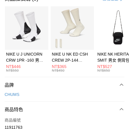
信用卡分期付款
3 期 0 利率 每期
NT$526
21家銀行
合作金庫商業銀行
第一商業銀行
LINE Pay
華南商業銀行
彰化商業銀行
Apple Pay
上海商業儲蓄銀行
台北富邦商業銀行
國泰世華商業銀行
兆豐國際商業銀行
悠遊付
臺灣中小企業銀行
台中商業銀行
NIKE U J UNICORN
NIKE U NK ED CSH
NIKE NK HERIT
匯豐（台灣）商業銀行
華泰商業銀行
CRW 1PR -160 男女
CREW 2P-144
SMIT 男女 側背
全盈+PAY
聯邦商業銀行
遠東國際商業銀行
中統襪 FZ3393100
EMBRDY 男女 短統襪
BA5871010
NT$446
NT$365
NT$527
元大商業銀行
永豐商業銀行
NT$550
NT$450
NT$650
AFTEE先享後付
FZ3073133
玉山商業銀行
星展（台灣）商業銀行
相關說明
台新國際商業銀行
中國信託商業銀行
品牌
【關於「AFTEE先享後付」】
台灣樂天信用卡公司
AFTEE先享後付是「在收到商品之後才付款」的支付方式。 讓您購物簡單
運送方式
CHUMS
便利好安心！
１．簡單：不需註冊會員、不需綁卡、不需儲值。
7-11取貨(快速到店)
２．便利：只要手機號碼，簡訊認證，即可結帳。
商品特色
每筆NT$100，滿NT$1,500(含以上)免運費
３．安心：先確認商品／服務後，再付款。
商品編號
宅配
【「AFTEE先享後付」結帳流程】
１．於結帳方式選擇「AFTEE先享後付」後，將跳轉至「AFTEE先享後付」
11911763
每筆NT$100，滿NT$1,500(含以上)免運費