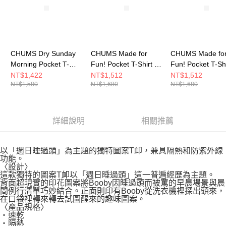
CHUMS Dry Sunday
CHUMS Made for
CHUMS Made fo
Morning Pocket T-
Fun! Pocket T-Shirt 男
Fun! Pocket T-Sh
Shirt 男 短袖上衣 深藍
短袖上衣 白色
短袖上衣 白/黑
NT$1,422
NT$1,512
NT$1,512
NT$1,580
NT$1,680
NT$1,680
CH012761N001
CH012746W001
CH012746W049
詳細說明
相關推薦
以「週日睡過頭」為主題的獨特圖案T卹，兼具隔熱和防紫外線
功能。
〈設計〉
這款獨特的圖案T卹以「週日睡過頭」這一普遍經歷為主題。
背面超現實的印花圖案將Booby因睡過頭而被罵的早晨場景與晨
間例行清單巧妙結合。正面則印有Booby從洗衣機裡探出頭來，
在口袋裡轉來轉去試圖醒來的趣味圖案。
〈產品規格〉
・速乾
・隔熱