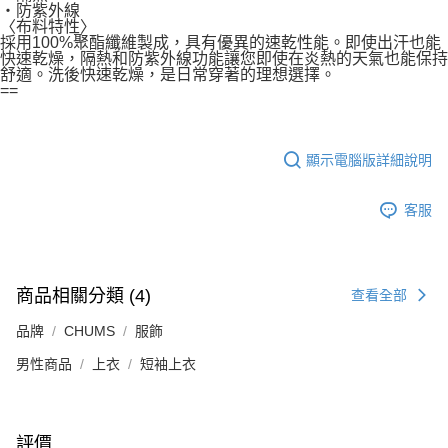
・防紫外線
〈布料特性〉
採用100%聚酯纖維製成，具有優異的速乾性能。即使出汗也能
快速乾燥，隔熱和防紫外線功能讓您即使在炎熱的天氣也能保持
舒適。洗後快速乾燥，是日常穿著的理想選擇。
==
顯示電腦版詳細說明
客服
商品相關分類 (4)
查看全部
品牌
CHUMS
服飾
男性商品
上衣
短袖上衣
評價