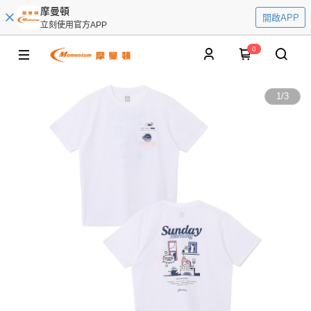
摩曼頓
開啟APP
立刻使用官方APP
0
1
/
3