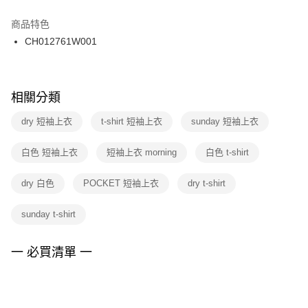
結帳頁面，進行簡訊認證並確認金額後，即可完成結帳。
２．訂單成立數日內，您將收到繳費通知簡訊。
商品特色
付款後門市自取
３．收到繳費通知簡訊後14天內，點擊此簡訊中的連結，可透過四大超商／
CH012761W001
每筆NT$100，滿NT$1,500(含以上)免運費
ATM／網路銀行／等多元方式進行付款，方視為交易完成。
※ 請注意：結帳手續完成當下不需立刻繳費，但若您需要取消訂單，請聯絡
購買商品的店家。未經商家同意取消之訂單仍視為有效，需透過AFTEE先享
後付繳納相關費用。
※ 交易是否成功請以「AFTEE先享後付 」之結帳頁面顯示為準，若有關於
相關分類
是否繳費成功／繳費後需取消欲退款等相關疑問，請聯繫「AFTEE先享後付
客戶支援中心」
https://netprotections.freshdesk.com/support/home
dry 短袖上衣
t-shirt 短袖上衣
sunday 短袖上衣
【注意事項】
白色 短袖上衣
短袖上衣 morning
白色 t-shirt
１．透過由恩沛科技股份有限公司提供之「AFTEE先享後付」服務完成之交
易，需依本服務之必要範圍內提供個人資料，並將交易相關給付款項請求債
權轉讓予恩沛科技股份有限公司。
dry 白色
POCKET 短袖上衣
dry t-shirt
２．關於個人資料處理事宜，請瀏覽以下網址：
https://aftee.tw/terms/#terms3
sunday t-shirt
３．未成年的使用者請事先徵得法定代理人或監護人之同意方可使用
「AFTEE先享後付」，若未經同意申辦者引起之損失，本公司不負相關責
任。
一 必買清單 一
４．使用「AFTEE先享後付」時，將依據個別帳號之用戶狀況，依本公司即
時審查核予不同之上限額度；若仍有額度不足之情形，本公司將視審查結果
請求用戶進行身份認證。
５．嚴禁一人註冊多個帳號或使用他人資訊註冊。若發現惡意使用之情形，
恩沛科技股份有限公司將有權停止該用戶之使用額度並採取法律行動。