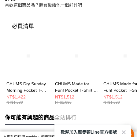
喜歡這個商品嗎？購買後給他一個好評吧
一 必買清單 一
CHUMS Dry Sunday
CHUMS Made for
CHUMS Made fo
Morning Pocket T-
Fun! Pocket T-Shirt 男
Fun! Pocket T-Sh
Shirt 男 短袖上衣 深藍
短袖上衣 白色
短袖上衣 白/黑
NT$1,422
NT$1,512
NT$1,512
NT$1,580
NT$1,680
NT$1,680
CH012761N001
CH012746W001
CH012746W049
你可能有興趣的商品
全站排行
歡迎加入摩曼頓Line官方帳號