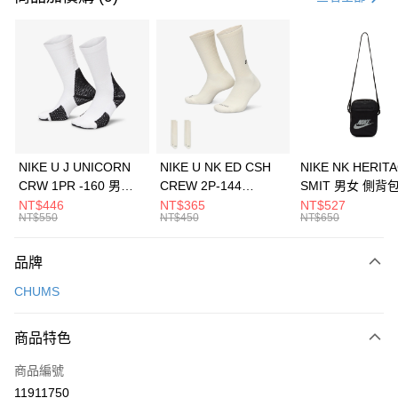
信用卡分期付款
3 期 0 利率 每期
NT$493
21家銀行
合作金庫商業銀行
第一商業銀行
LINE Pay
華南商業銀行
彰化商業銀行
Apple Pay
上海商業儲蓄銀行
台北富邦商業銀行
國泰世華商業銀行
兆豐國際商業銀行
悠遊付
臺灣中小企業銀行
台中商業銀行
NIKE U J UNICORN
NIKE U NK ED CSH
NIKE NK HERIT
匯豐（台灣）商業銀行
華泰商業銀行
CRW 1PR -160 男女
CREW 2P-144
SMIT 男女 側背
全盈+PAY
聯邦商業銀行
遠東國際商業銀行
中統襪 FZ3393100
EMBRDY 男女 短統襪
BA5871010
NT$446
NT$365
NT$527
元大商業銀行
永豐商業銀行
NT$550
NT$450
NT$650
AFTEE先享後付
FZ3073133
玉山商業銀行
星展（台灣）商業銀行
相關說明
台新國際商業銀行
中國信託商業銀行
品牌
【關於「AFTEE先享後付」】
台灣樂天信用卡公司
AFTEE先享後付是「在收到商品之後才付款」的支付方式。 讓您購物簡單
運送方式
CHUMS
便利好安心！
１．簡單：不需註冊會員、不需綁卡、不需儲值。
7-11取貨(快速到店)
２．便利：只要手機號碼，簡訊認證，即可結帳。
商品特色
每筆NT$100，滿NT$1,500(含以上)免運費
３．安心：先確認商品／服務後，再付款。
商品編號
宅配
【「AFTEE先享後付」結帳流程】
１．於結帳方式選擇「AFTEE先享後付」後，將跳轉至「AFTEE先享後付」
11911750
每筆NT$100，滿NT$1,500(含以上)免運費