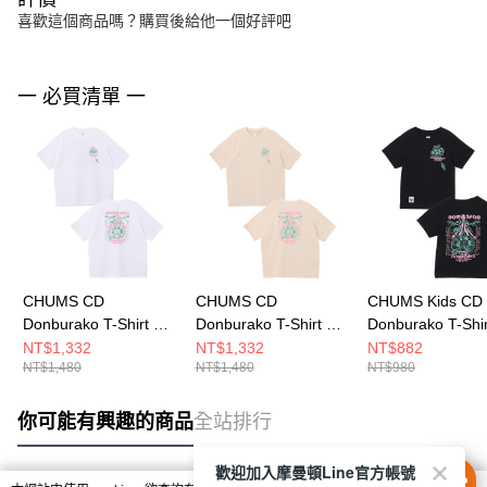
喜歡這個商品嗎？購買後給他一個好評吧
一 必買清單 一
CHUMS CD
CHUMS CD
CHUMS Kids CD
Donburako T-Shirt 男
Donburako T-Shirt 男
Donburako T-Shi
短袖上衣 白色
短袖上衣 米灰色
大童 短袖上衣 黑
NT$1,332
NT$1,332
NT$882
NT$1,480
NT$1,480
NT$980
CH012759W001
CH012759G057
CH211449K001
你可能有興趣的商品
全站排行
歡迎加入摩曼頓Line官方帳號