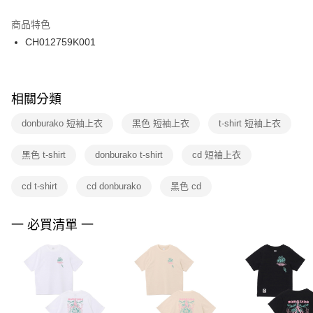
結帳頁面，進行簡訊認證並確認金額後，即可完成結帳。
２．訂單成立數日內，您將收到繳費通知簡訊。
商品特色
付款後門市自取
３．收到繳費通知簡訊後14天內，點擊此簡訊中的連結，可透過四大超商／
CH012759K001
每筆NT$100，滿NT$1,500(含以上)免運費
ATM／網路銀行／等多元方式進行付款，方視為交易完成。
※ 請注意：結帳手續完成當下不需立刻繳費，但若您需要取消訂單，請聯絡
購買商品的店家。未經商家同意取消之訂單仍視為有效，需透過AFTEE先享
後付繳納相關費用。
※ 交易是否成功請以「AFTEE先享後付 」之結帳頁面顯示為準，若有關於
相關分類
是否繳費成功／繳費後需取消欲退款等相關疑問，請聯繫「AFTEE先享後付
客戶支援中心」
https://netprotections.freshdesk.com/support/home
donburako 短袖上衣
黑色 短袖上衣
t-shirt 短袖上衣
【注意事項】
黑色 t-shirt
donburako t-shirt
cd 短袖上衣
１．透過由恩沛科技股份有限公司提供之「AFTEE先享後付」服務完成之交
易，需依本服務之必要範圍內提供個人資料，並將交易相關給付款項請求債
權轉讓予恩沛科技股份有限公司。
cd t-shirt
cd donburako
黑色 cd
２．關於個人資料處理事宜，請瀏覽以下網址：
https://aftee.tw/terms/#terms3
３．未成年的使用者請事先徵得法定代理人或監護人之同意方可使用
一 必買清單 一
「AFTEE先享後付」，若未經同意申辦者引起之損失，本公司不負相關責
任。
４．使用「AFTEE先享後付」時，將依據個別帳號之用戶狀況，依本公司即
時審查核予不同之上限額度；若仍有額度不足之情形，本公司將視審查結果
請求用戶進行身份認證。
５．嚴禁一人註冊多個帳號或使用他人資訊註冊。若發現惡意使用之情形，
恩沛科技股份有限公司將有權停止該用戶之使用額度並採取法律行動。