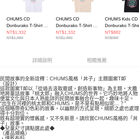
CHUMS CD
CHUMS CD
CHUMS Kids CD
Donburako T-Shirt 男
Donburako T-Shirt 男
Donburako T-Shi
短袖上衣 白色
短袖上衣 米灰色
大童 短袖上衣 黑
NT$1,332
NT$1,332
NT$882
NT$1,480
NT$1,480
NT$980
CH012759W001
CH012759G057
CH211449K001
詳細說明
相關推薦
民間故事的全新詮釋：CHUMS風格「丼子」主題圖案T卹
〈設計〉
這款圖案T卹以「從過去汲取靈感，創造新事物」為主題，大膽
地將童話故事「桃太郎」融入CHUMS的世界。它巧妙地將人物
便當文化與日本人熟能詳的民間故事融合在一起，趣味十足。
“出生在河裡的桃太郎和CHUMS，是不是有點相似呢…？”
這個略帶奇幻色彩的故事，以幽默的方式呈現，細節之處也處理
得十分到位。
既有超現實的懷舊感，又不失新意。請欣賞CHUMS風格的「丼
子」故事。
◆兒童尺寸請點選此處◆
〈產品規格〉
・速乾布料