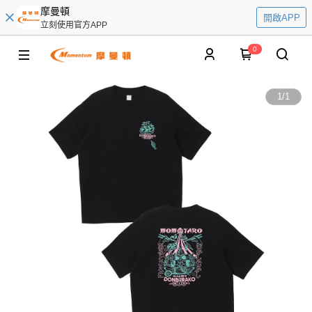
摩曼頓
開啟APP
立刻使用官方APP
0
1
/
1