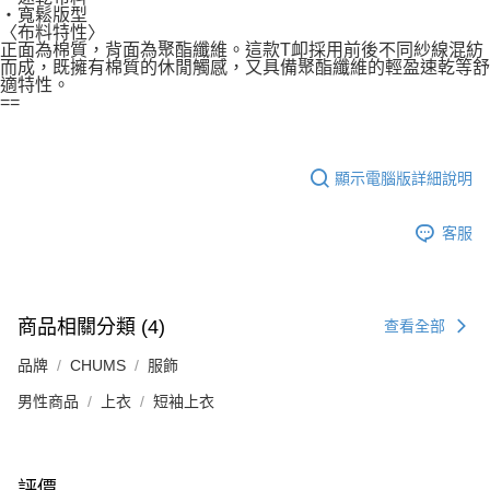
・寬鬆版型
〈布料特性〉
正面為棉質，背面為聚酯纖維。這款T卹採用前後不同紗線混紡
而成，既擁有棉質的休閒觸感，又具備聚酯纖維的輕盈速乾等舒
適特性。
==
顯示電腦版詳細說明
客服
商品相關分類 (4)
查看全部
品牌
CHUMS
服飾
男性商品
上衣
短袖上衣
評價