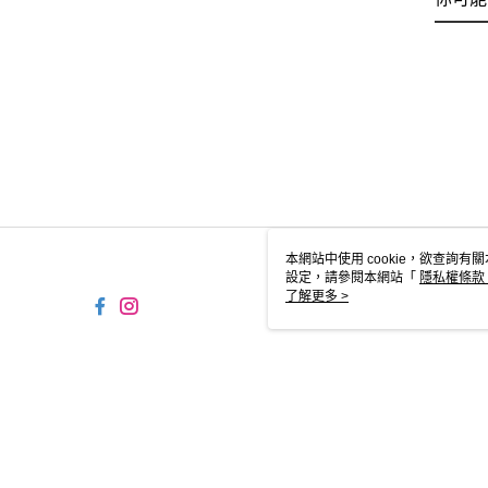
本網站中使用 cookie，欲查詢有關
設定，請參閱本網站「
隱私權條款
使用 cookie。
了解更多 >
TW-MWG1-66-60 Web2.0 D
© 2026 by 摩曼頓企業股份有限公司