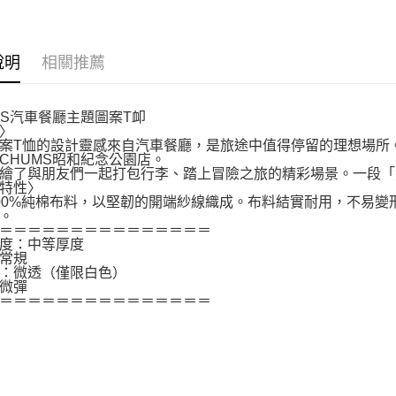
說明
相關推薦
MS汽車餐廳主題圖案T卹
〉
案T恤的設計靈感來自汽車餐廳，是旅途中值得停留的理想場所。
CHUMS昭和紀念公園店。
繪了與朋友們一起打包行李、踏上冒險之旅的精彩場景。一段「
特性〉
00%純棉布料，以堅韌的開端紗線織成。布料結實耐用，不易
。
＝＝＝＝＝＝＝＝＝＝＝＝＝＝＝
度：中等厚度
常規
：微透（僅限白色）
微彈
＝＝＝＝＝＝＝＝＝＝＝＝＝＝＝