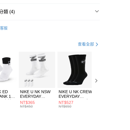
台灣）商業銀行
華泰商業銀行
業銀行
遠東國際商業銀行
類 (4)
業銀行
永豐商業銀行
享後付
業銀行
星展（台灣）商業銀行
HUMS
服飾
客服
際商業銀行
中國信託商業銀行
FTEE先享後付」】
上衣
短袖上衣
天信用卡公司
先享後付是「在收到商品之後才付款」的支付方式。 讓您購物簡單
心！
休閒戶外
服飾
查看全部
：不需註冊會員、不需綁卡、不需儲值。
：只要手機號碼，簡訊認證，即可結帳。
清爽穿搭｜短袖上衣4折起
(快速到店)
：先確認商品／服務後，再付款。
00，滿NT$1,500(含以上)免運費
EE先享後付」結帳流程】
方式選擇「AFTEE先享後付」後，將跳轉至「AFTEE先享後
頁面，進行簡訊認證並確認金額後，即可完成結帳。
00，滿NT$1,500(含以上)免運費
成立數日內，您將收到繳費通知簡訊。
費通知簡訊後14天內，點擊此簡訊中的連結，可透過四大超商
市自取
K ED
NIKE U NK NSW
NIKE U NK CREW
NIKE U NK
網路銀行／等多元方式進行付款，方視為交易完成。
ANK 1P
EVERYDAY
EVERYDAY
EVERYDAY LTW
00，滿NT$1,500(含以上)免運費
：結帳手續完成當下不需立刻繳費，但若您需要取消訂單，請聯
 男 中統
ESSENTIAL CR
BBALL 3PR 男女
ANKLE 3PR 男女
NT$365
NT$527
NT$365
的店家。未經商家同意取消之訂單仍視為有效，需透過AFTEE
8104
男女 短統襪
長統襪
踝襪 SX7677010
NT$450
NT$650
NT$450
繳納相關費用。
DX5089103
DA2123010
否成功請以「AFTEE先享後付 」之結帳頁面顯示為準，若有關於
功／繳費後需取消欲退款等相關疑問，請聯繫「AFTEE先享後
援中心」
https://netprotections.freshdesk.com/support/home