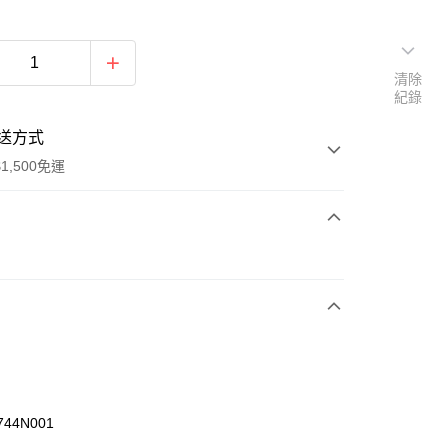
清除
紀錄
送方式
1,500免運
次付款
期付款
0 利率 每期
NT$460
21家銀行
庫商業銀行
第一商業銀行
業銀行
彰化商業銀行
業儲蓄銀行
台北富邦商業銀行
華商業銀行
兆豐國際商業銀行
744N001
小企業銀行
台中商業銀行