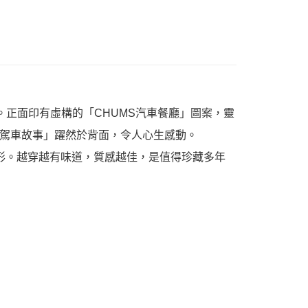
正面印有虛構的「CHUMS汽車餐廳」圖案，靈
駕車故事」躍然於背面，令人心生感動。
變形。越穿越有味道，質感越佳，是值得珍藏多年