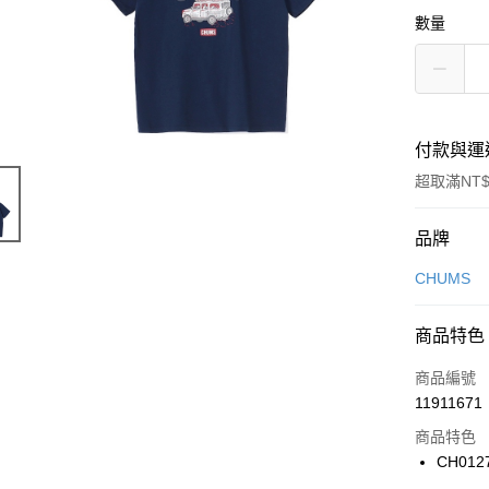
數量
付款與運
超取滿NT$
付款方式
品牌
信用卡一
CHUMS
信用卡分
商品特色
3 期 
商品編號
合作金
LINE Pay
11911671
華南商
Apple Pay
上海商
商品特色
國泰世
CH012
悠遊付
臺灣中