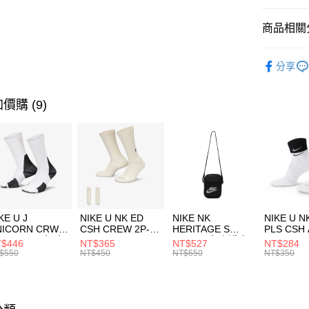
匯豐（
全盈+PAY
聯邦商
商品相關分
元大商
AFTEE先
玉山商
品牌
C
相關說明
分享
台新國
【關於「A
男性商品
台灣樂
AFTEE
便利好安
運動類型
運送方式
價購 (9)
１．簡單
２．便利
促銷活動
7-11取貨
３．安心
每筆NT$1
【「AFT
宅配
１．於結帳
付」結帳
每筆NT$1
２．訂單
３．收到繳
付款後門
KE U J
NIKE U NK ED
NIKE NK
NIKE U N
／ATM／
NICORN CRW
CSH CREW 2P-
HERITAGE S
PLS CSH 
每筆NT$1
※ 請注意
R -160 男女 中
144 EMBRDY 男
SMIT 男女 側背包
144 DBL
$446
NT$365
NT$527
NT$284
絡購買商品
襪 FZ3393100
女 短統襪
BA5871010
襪 DH405
$550
NT$450
NT$650
NT$350
先享後付
FZ3073133
※ 交易是
是否繳費成
付客戶支