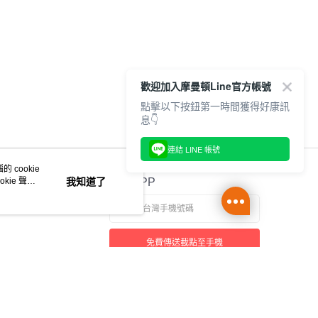
歡迎加入摩曼頓Line官方帳號
點擊以下按鈕第一時間獲得好康訊
息👇
連結 LINE 帳號
 cookie
kie 聲明
我知道了
官方APP
免費傳送載點至手機
本站最佳瀏覽環境請使用 Google Chrome、Firefox 或 Edge 以上版本