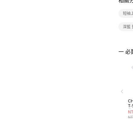
相關
短袖
深藍 
一 必
CH
T-
衣
NT
C
NT