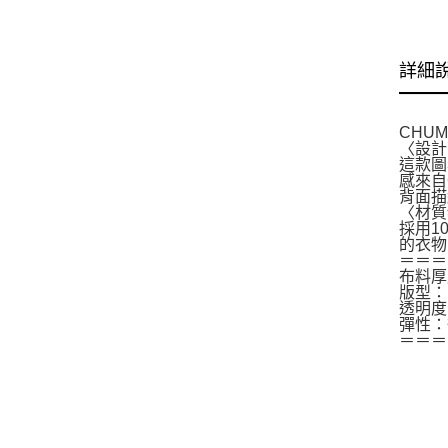
詳細
CHU
〈設計
這款圖
感來自
背面描
〈材質
採用1
的衣物
＝＝＝
布料厚
版型：
透明度
彈性：
＝＝＝