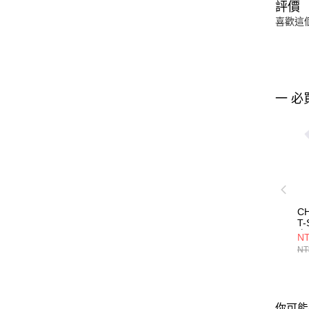
評價
喜歡這
一 必
CH
T-
衣
NT
C
NT
你可能