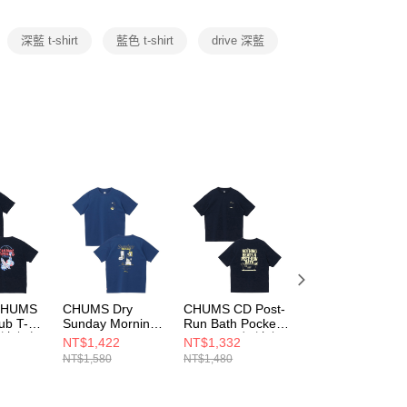
項】
恩沛科技股份有限公司提供之「AFTEE先享後付」服務完成之
深藍 t-shirt
藍色 t-shirt
drive 深藍
依本服務之必要範圍內提供個人資料，並將交易相關給付款項請
讓予恩沛科技股份有限公司。
個人資料處理事宜，請瀏覽以下網址：
ee.tw/terms/#terms3
年的使用者請事先徵得法定代理人或監護人之同意方可使用
E先享後付」，若未經同意申辦者引起之損失，本公司不負相關責
AFTEE先享後付」時，將依據個別帳號之用戶狀況，依本公司
核予不同之上限額度；若仍有額度不足之情形，本公司將視審查
用戶進行身份認證。
一人註冊多個帳號或使用他人資訊註冊。若發現惡意使用之情
科技股份有限公司將有權停止該用戶之使用額度並採取法律行
CHUMS
CHUMS Dry
CHUMS CD Post-
CHUMS Made for
ub T-
Sunday Morning
Run Bath Pocket
Fun! Pocket T-
 短袖上衣
Pocket T-Shirt 男
T-Shirt 男 短袖上
Shirt 男 短袖上衣
NT$1,422
NT$1,332
NT$1,512
短袖上衣 深藍
衣 深藍
淺藍
NT$1,580
NT$1,480
NT$1,680
3N001
CH012761N001
CH012758N001
CH012746A002