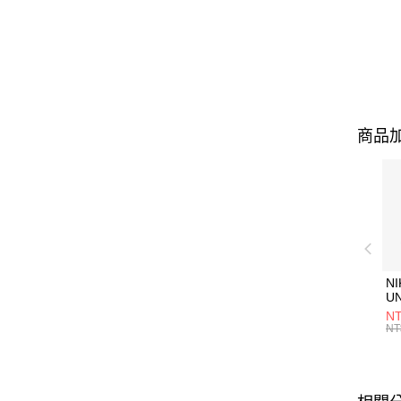
商品加
NI
U
1P
NT
統
NT