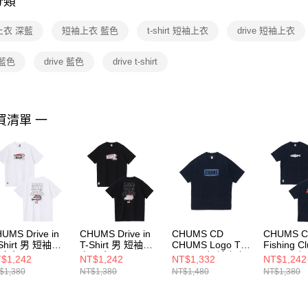
分類
【注意事
１．透過由
上衣 深藍
短袖上衣 藍色
t-shirt 短袖上衣
drive 短袖上衣
交易，需
求債權轉
２．關於
藍色
drive 藍色
drive t-shirt
https://aft
３．未成
「AFTE
任。
買清單 一
４．使用「
即時審查
結果請求
５．嚴禁
形，恩沛
動。
UMS Drive in
CHUMS Drive in
CHUMS CD
CHUMS 
Shirt 男 短袖上
T-Shirt 男 短袖上
CHUMS Logo T-
Fishing Cl
 白色
衣 黑色
Shirt 男 短袖上衣
Shirt 男
$1,242
NT$1,242
NT$1,332
NT$1,242
H012744W001
CH012744K001
深藍
深藍
$1,380
NT$1,380
NT$1,480
NT$1,380
CH012755N001
CH01275