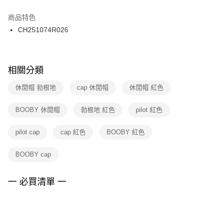
結帳頁面，進行簡訊認證並確認金額後，即可完成結帳。
２．訂單成立數日內，您將收到繳費通知簡訊。
商品特色
付款後門市自取
３．收到繳費通知簡訊後14天內，點擊此簡訊中的連結，可透過四大超商／
CH251074R026
每筆NT$100，滿NT$1,500(含以上)免運費
ATM／網路銀行／等多元方式進行付款，方視為交易完成。
※ 請注意：結帳手續完成當下不需立刻繳費，但若您需要取消訂單，請聯絡
購買商品的店家。未經商家同意取消之訂單仍視為有效，需透過AFTEE先享
後付繳納相關費用。
※ 交易是否成功請以「AFTEE先享後付 」之結帳頁面顯示為準，若有關於
相關分類
是否繳費成功／繳費後需取消欲退款等相關疑問，請聯繫「AFTEE先享後付
客戶支援中心」
https://netprotections.freshdesk.com/support/home
休閒帽 勃根地
cap 休閒帽
休閒帽 紅色
【注意事項】
BOOBY 休閒帽
勃根地 紅色
pilot 紅色
１．透過由恩沛科技股份有限公司提供之「AFTEE先享後付」服務完成之交
易，需依本服務之必要範圍內提供個人資料，並將交易相關給付款項請求債
權轉讓予恩沛科技股份有限公司。
pilot cap
cap 紅色
BOOBY 紅色
２．關於個人資料處理事宜，請瀏覽以下網址：
https://aftee.tw/terms/#terms3
BOOBY cap
３．未成年的使用者請事先徵得法定代理人或監護人之同意方可使用
「AFTEE先享後付」，若未經同意申辦者引起之損失，本公司不負相關責
任。
一 必買清單 一
４．使用「AFTEE先享後付」時，將依據個別帳號之用戶狀況，依本公司即
時審查核予不同之上限額度；若仍有額度不足之情形，本公司將視審查結果
請求用戶進行身份認證。
５．嚴禁一人註冊多個帳號或使用他人資訊註冊。若發現惡意使用之情形，
恩沛科技股份有限公司將有權停止該用戶之使用額度並採取法律行動。