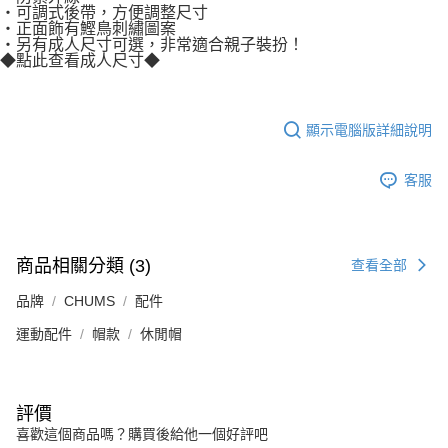
・可調式後帶，方便調整尺寸
・正面飾有鰹鳥刺繡圖案
・另有成人尺寸可選，非常適合親子裝扮！
◆點此查看成人尺寸◆
顯示電腦版詳細說明
客服
商品相關分類 (3)
查看全部
品牌
CHUMS
配件
運動配件
帽款
休閒帽
評價
喜歡這個商品嗎？購買後給他一個好評吧