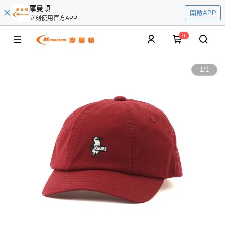
摩曼頓
開啟APP
立刻使用官方APP
0
1
/
1