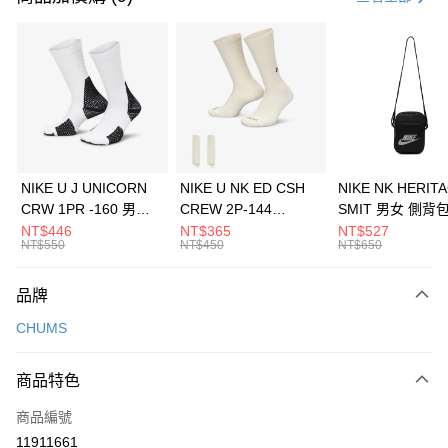
信用卡分期付款
3 期 0 利率 每期
NT$326
21家銀行
合作金庫商業銀行
第一商業銀行
LINE Pay
華南商業銀行
彰化商業銀行
Apple Pay
上海商業儲蓄銀行
台北富邦商業銀行
國泰世華商業銀行
兆豐國際商業銀行
悠遊付
臺灣中小企業銀行
台中商業銀行
NIKE U J UNICORN
NIKE U NK ED CSH
NIKE NK HERIT
匯豐（台灣）商業銀行
華泰商業銀行
CRW 1PR -160 男女
CREW 2P-144
SMIT 男女 側背
全盈+PAY
聯邦商業銀行
遠東國際商業銀行
中統襪 FZ3393100
EMBRDY 男女 短統襪
BA5871010
NT$446
NT$365
NT$527
元大商業銀行
永豐商業銀行
NT$550
NT$450
NT$650
AFTEE先享後付
FZ3073133
玉山商業銀行
星展（台灣）商業銀行
相關說明
台新國際商業銀行
中國信託商業銀行
品牌
【關於「AFTEE先享後付」】
台灣樂天信用卡公司
AFTEE先享後付是「在收到商品之後才付款」的支付方式。 讓您購物簡單
運送方式
CHUMS
便利好安心！
１．簡單：不需註冊會員、不需綁卡、不需儲值。
7-11取貨(快速到店)
２．便利：只要手機號碼，簡訊認證，即可結帳。
商品特色
每筆NT$100，滿NT$1,500(含以上)免運費
３．安心：先確認商品／服務後，再付款。
商品編號
宅配
【「AFTEE先享後付」結帳流程】
１．於結帳方式選擇「AFTEE先享後付」後，將跳轉至「AFTEE先享後付」
11911661
每筆NT$100，滿NT$1,500(含以上)免運費