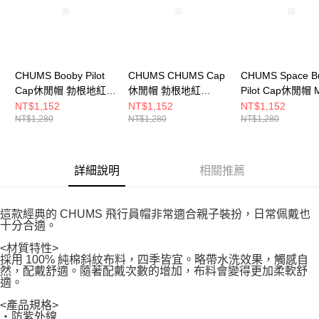
CHUMS Booby Pilot
CHUMS CHUMS Cap
CHUMS Space B
Cap休閒帽 勃根地紅
休閒帽 勃根地紅
Pilot Cap休閒帽 
CH051401R026
CH051464R026
CH051453Z409
NT$1,152
NT$1,152
NT$1,152
NT$1,280
NT$1,280
NT$1,280
詳細說明
相關推薦
這款經典的 CHUMS 飛行員帽非常適合親子裝扮，日常佩戴也
十分合適。
<材質特性>
採用 100% 純棉斜紋布料，四季皆宜。略帶水洗效果，觸感自
然，配戴舒適。隨著配戴次數的增加，布料會變得更加柔軟舒
適。
<產品規格>
・防紫外線