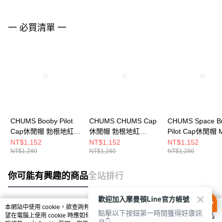
一 必買清單 一
CHUMS Booby Pilot
CHUMS CHUMS Cap
CHUMS Space B
Cap休閒帽 勃根地紅
休閒帽 勃根地紅
Pilot Cap休閒帽 
CH051401R026
CH051464R026
CH051453Z409
NT$1,152
NT$1,152
NT$1,152
NT$1,280
NT$1,280
NT$1,280
你可能有興趣的商品
全站排行
歡迎加入摩曼頓Line官方帳號
本網站中使用 cookie，欲查詢有關本網站使用 cookie 方式之詳情，及若您不希
點擊以下按鈕第一時間獲得好康訊
熱門標籤
望在電腦上使用 cookie 時應如何變更電腦的 cookie 設定，請參閱本網站「
隱私