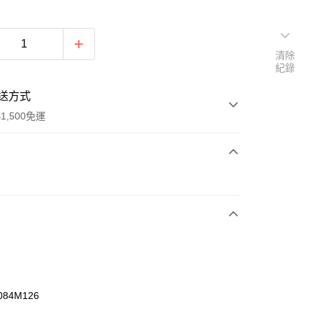
清除
紀錄
送方式
1,500免運
次付款
期付款
0 利率 每期
NT$360
21家銀行
庫商業銀行
第一商業銀行
業銀行
彰化商業銀行
業儲蓄銀行
台北富邦商業銀行
華商業銀行
兆豐國際商業銀行
084M126
小企業銀行
台中商業銀行