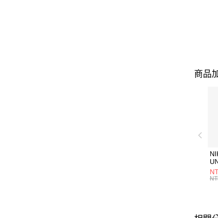
商品加
NI
U
1P
NT
統
NT