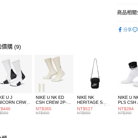
匯豐（
全盈+PAY
聯邦商
商品相關分
元大商
AFTEE先
玉山商
品牌
C
相關說明
分享
台新國
【關於「A
運動配件
台灣樂
AFTEE
便利好安
運動類型
運送方式
價購 (9)
１．簡單
２．便利
7-11取貨
３．安心
每筆NT$1
【「AFT
宅配
１．於結帳
付」結帳
每筆NT$1
２．訂單
３．收到繳
付款後門
KE U J
NIKE U NK ED
NIKE NK
NIKE U N
／ATM／
NICORN CRW
CSH CREW 2P-
HERITAGE S
PLS CSH 
每筆NT$1
※ 請注意
R -160 男女 中
144 EMBRDY 男
SMIT 男女 側背包
144 DBL
$446
NT$365
NT$527
NT$284
絡購買商品
襪 FZ3393100
女 短統襪
BA5871010
襪 DH405
$550
NT$450
NT$650
NT$350
先享後付
FZ3073133
※ 交易是
是否繳費成
付客戶支