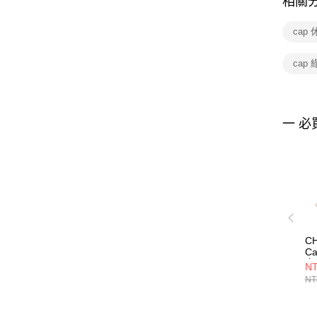
相關
cap
cap
一 必
CH
C
卡
NT
C
NT