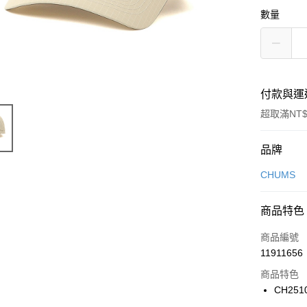
數量
付款與運
超取滿NT$
付款方式
品牌
信用卡一
CHUMS
信用卡分
商品特色
3 期 
商品編號
合作金
LINE Pay
11911656
華南商
Apple Pay
上海商
商品特色
國泰世
CH251
悠遊付
臺灣中