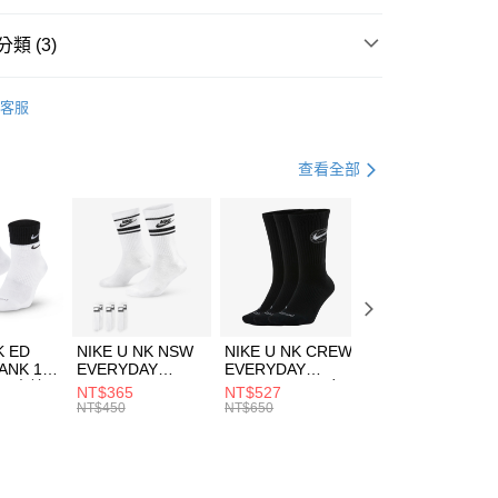
台灣）商業銀行
華泰商業銀行
業銀行
遠東國際商業銀行
類 (3)
業銀行
永豐商業銀行
享後付
業銀行
星展（台灣）商業銀行
HUMS
配件
客服
際商業銀行
中國信託商業銀行
FTEE先享後付」】
帽款
戶外帽
天信用卡公司
先享後付是「在收到商品之後才付款」的支付方式。 讓您購物簡單
心！
休閒戶外
配件
查看全部
：不需註冊會員、不需綁卡、不需儲值。
：只要手機號碼，簡訊認證，即可結帳。
(快速到店)
：先確認商品／服務後，再付款。
00，滿NT$1,500(含以上)免運費
EE先享後付」結帳流程】
方式選擇「AFTEE先享後付」後，將跳轉至「AFTEE先享後
頁面，進行簡訊認證並確認金額後，即可完成結帳。
00，滿NT$1,500(含以上)免運費
成立數日內，您將收到繳費通知簡訊。
費通知簡訊後14天內，點擊此簡訊中的連結，可透過四大超商
市自取
K ED
NIKE U NK NSW
NIKE U NK CREW
NIKE U NK
網路銀行／等多元方式進行付款，方視為交易完成。
ANK 1P
EVERYDAY
EVERYDAY
EVERYDAY LTW
00，滿NT$1,500(含以上)免運費
：結帳手續完成當下不需立刻繳費，但若您需要取消訂單，請聯
 男 中統
ESSENTIAL CR
BBALL 3PR 男女
ANKLE 3PR 男女
NT$365
NT$527
NT$365
的店家。未經商家同意取消之訂單仍視為有效，需透過AFTEE
8104
男女 短統襪
長統襪
踝襪 SX7677010
NT$450
NT$650
NT$450
繳納相關費用。
DX5089103
DA2123010
否成功請以「AFTEE先享後付 」之結帳頁面顯示為準，若有關於
功／繳費後需取消欲退款等相關疑問，請聯繫「AFTEE先享後
援中心」
https://netprotections.freshdesk.com/support/home