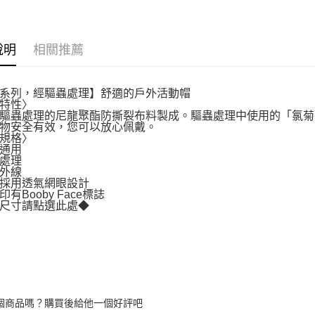
說明
相關推薦
系列，經驅蟲處理】舒適的戶外活動帽
特性〉
驅蟲處理的尼龍聚酯防撕裂布料製成。驅蟲處理中使用的「氯菊
物安全有效，您可以放心佩戴。
規格〉
通用
處理
外線
採用透氣網眼設計
有Booby Face標誌
尺寸請點選此處◆
個商品嗎？購買後給他一個好評吧