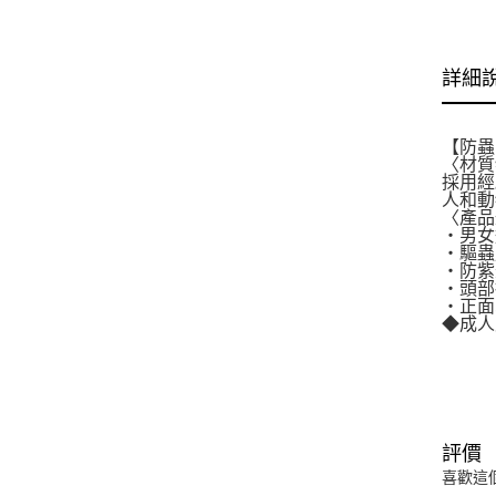
詳細
【防蟲
〈材質
採用經
人和動
〈產品
・男女
・驅蟲
・防紫
・頭部
・正面印
◆成人
評價
喜歡這