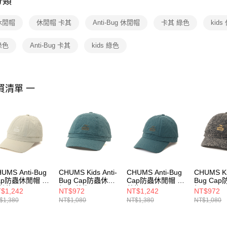
分類
【注意事
１．透過由
 休閒帽
休閒帽 卡其
Anti-Bug 休閒帽
卡其 綠色
kid
交易，需
求債權轉
２．關於
 綠色
Anti-Bug 卡其
kids 綠色
https://aft
３．未成
「AFTE
任。
買清單 一
４．使用「
即時審查
結果請求
５．嚴禁
形，恩沛
動。
UMS Anti-Bug
CHUMS Kids Anti-
CHUMS Anti-Bug
CHUMS Kid
ap防蟲休閒帽 淺
Bug Cap防蟲休閒
Cap防蟲休閒帽 深
Bug Ca
其綠
帽 深藍綠
藍綠
帽 Archiv
$1,242
NT$972
NT$1,242
NT$972
H051461M126
CH251084T035
CH051461T035
CH25108
$1,380
NT$1,080
NT$1,380
NT$1,080