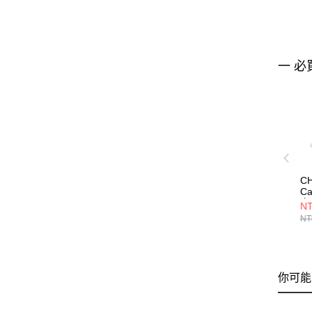
一 必
CH
C
卡
NT
C
NT
你可能