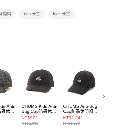
項】
恩沛科技股份有限公司提供之「AFTEE先享後付」服務完成之
s 休閒帽
cap 卡其
kids 卡其
依本服務之必要範圍內提供個人資料，並將交易相關給付款項請
讓予恩沛科技股份有限公司。
個人資料處理事宜，請瀏覽以下網址：
ee.tw/terms/#terms3
年的使用者請事先徵得法定代理人或監護人之同意方可使用
E先享後付」，若未經同意申辦者引起之損失，本公司不負相關責
AFTEE先享後付」時，將依據個別帳號之用戶狀況，依本公司
核予不同之上限額度；若仍有額度不足之情形，本公司將視審查
用戶進行身份認證。
一人註冊多個帳號或使用他人資訊註冊。若發現惡意使用之情
科技股份有限公司將有權停止該用戶之使用額度並採取法律行
s Anti-
CHUMS Kids Anti-
CHUMS Anti-Bug
CHUMS Anti-Bug
p防蟲休閒
Bug Cap防蟲休閒
Cap防蟲休閒帽 黑
Cap防蟲休閒帽
e
帽 黑色
色
Archive
NT$972
NT$1,242
NT$1,242
4Z401
CH251084K001
CH051461K001
CH051461Z401
NT$1,080
NT$1,380
NT$1,380