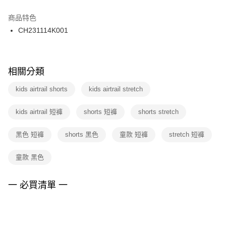
結帳頁面，進行簡訊認證並確認金額後，即可完成結帳。
２．訂單成立數日內，您將收到繳費通知簡訊。
商品特色
付款後門市自取
３．收到繳費通知簡訊後14天內，點擊此簡訊中的連結，可透過四大超商／
CH231114K001
每筆NT$100，滿NT$1,500(含以上)免運費
ATM／網路銀行／等多元方式進行付款，方視為交易完成。
※ 請注意：結帳手續完成當下不需立刻繳費，但若您需要取消訂單，請聯絡
購買商品的店家。未經商家同意取消之訂單仍視為有效，需透過AFTEE先享
後付繳納相關費用。
※ 交易是否成功請以「AFTEE先享後付 」之結帳頁面顯示為準，若有關於
相關分類
是否繳費成功／繳費後需取消欲退款等相關疑問，請聯繫「AFTEE先享後付
客戶支援中心」
https://netprotections.freshdesk.com/support/home
kids airtrail shorts
kids airtrail stretch
【注意事項】
kids airtrail 短褲
shorts 短褲
shorts stretch
１．透過由恩沛科技股份有限公司提供之「AFTEE先享後付」服務完成之交
易，需依本服務之必要範圍內提供個人資料，並將交易相關給付款項請求債
權轉讓予恩沛科技股份有限公司。
黑色 短褲
shorts 黑色
童款 短褲
stretch 短褲
２．關於個人資料處理事宜，請瀏覽以下網址：
https://aftee.tw/terms/#terms3
童款 黑色
３．未成年的使用者請事先徵得法定代理人或監護人之同意方可使用
「AFTEE先享後付」，若未經同意申辦者引起之損失，本公司不負相關責
任。
一 必買清單 一
４．使用「AFTEE先享後付」時，將依據個別帳號之用戶狀況，依本公司即
時審查核予不同之上限額度；若仍有額度不足之情形，本公司將視審查結果
請求用戶進行身份認證。
５．嚴禁一人註冊多個帳號或使用他人資訊註冊。若發現惡意使用之情形，
恩沛科技股份有限公司將有權停止該用戶之使用額度並採取法律行動。