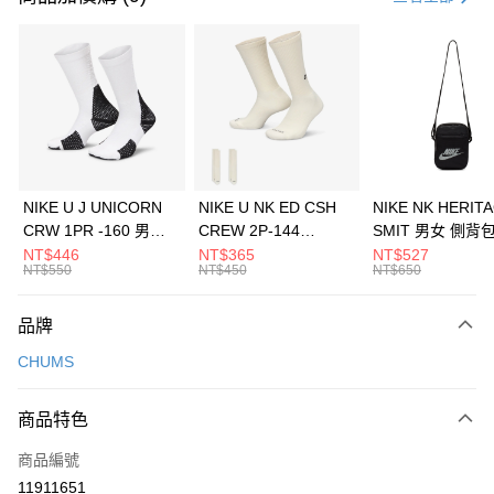
信用卡分期付款
3 期 0 利率 每期
NT$626
21家銀行
合作金庫商業銀行
第一商業銀行
LINE Pay
華南商業銀行
彰化商業銀行
Apple Pay
上海商業儲蓄銀行
台北富邦商業銀行
國泰世華商業銀行
兆豐國際商業銀行
悠遊付
臺灣中小企業銀行
台中商業銀行
NIKE U J UNICORN
NIKE U NK ED CSH
NIKE NK HERIT
匯豐（台灣）商業銀行
華泰商業銀行
CRW 1PR -160 男女
CREW 2P-144
SMIT 男女 側背
全盈+PAY
聯邦商業銀行
遠東國際商業銀行
中統襪 FZ3393100
EMBRDY 男女 短統襪
BA5871010
NT$446
NT$365
NT$527
元大商業銀行
永豐商業銀行
NT$550
NT$450
NT$650
AFTEE先享後付
FZ3073133
玉山商業銀行
星展（台灣）商業銀行
相關說明
台新國際商業銀行
中國信託商業銀行
品牌
【關於「AFTEE先享後付」】
台灣樂天信用卡公司
AFTEE先享後付是「在收到商品之後才付款」的支付方式。 讓您購物簡單
運送方式
CHUMS
便利好安心！
１．簡單：不需註冊會員、不需綁卡、不需儲值。
7-11取貨(快速到店)
２．便利：只要手機號碼，簡訊認證，即可結帳。
商品特色
每筆NT$100，滿NT$1,500(含以上)免運費
３．安心：先確認商品／服務後，再付款。
商品編號
宅配
【「AFTEE先享後付」結帳流程】
１．於結帳方式選擇「AFTEE先享後付」後，將跳轉至「AFTEE先享後付」
11911651
每筆NT$100，滿NT$1,500(含以上)免運費