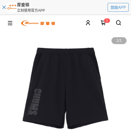
摩曼頓
開啟APP
立刻使用官方APP
0
1
/
1