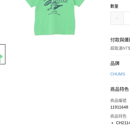
數量
付款與運
超取滿NT$
付款方式
品牌
信用卡一
CHUMS
信用卡分
商品特色
3 期 
商品編號
合作金
LINE Pay
11911648
華南商
Apple Pay
上海商
商品特色
國泰世
CH211
悠遊付
臺灣中