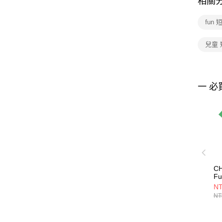
相關
fun
兒童
一 必
CH
Fu
S
NT
純
NT
C