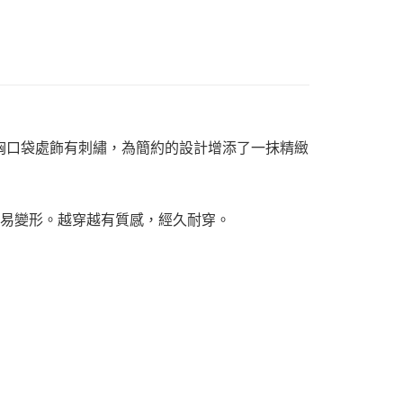
」主題。左胸口袋處飾有刺繡，為簡約的設計增添了一抹精緻
，不易變形。越穿越有質感，經久耐穿。