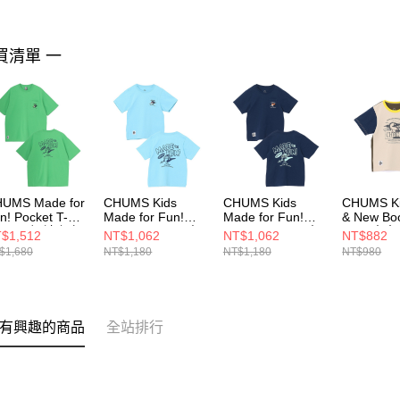
買清單 一
UMS Made for
CHUMS Kids
CHUMS Kids
CHUMS Ki
n! Pocket T-
Made for Fun!
Made for Fun!
& New Bo
hirt 男 短袖上衣
Pocket T-Shirt 中
Pocket T-Shirt 中
Shirt 中
$1,512
NT$1,062
NT$1,062
NT$882
淨綠
大童 短袖上衣 淺
大童 短袖上衣 深
上衣 Green
$1,680
NT$1,180
NT$1,180
NT$980
H012746M089
藍
藍
CH21144
CH211445A002
CH211445N001
有興趣的商品
全站排行