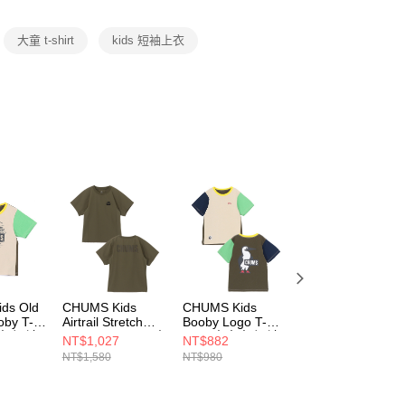
項】
恩沛科技股份有限公司提供之「AFTEE先享後付」服務完成之
大童 t-shirt
kids 短袖上衣
依本服務之必要範圍內提供個人資料，並將交易相關給付款項請
讓予恩沛科技股份有限公司。
個人資料處理事宜，請瀏覽以下網址：
ee.tw/terms/#terms3
年的使用者請事先徵得法定代理人或監護人之同意方可使用
E先享後付」，若未經同意申辦者引起之損失，本公司不負相關責
AFTEE先享後付」時，將依據個別帳號之用戶狀況，依本公司
核予不同之上限額度；若仍有額度不足之情形，本公司將視審查
用戶進行身份認證。
一人註冊多個帳號或使用他人資訊註冊。若發現惡意使用之情
科技股份有限公司將有權停止該用戶之使用額度並採取法律行
ds Old
CHUMS Kids
CHUMS Kids
CHUMS Kids Im 
oby T-
Airtrail Stretch
Booby Logo T-
Booby Bird Pocke
大童 短袖
CHUMS T-Shirt 中
Shirt 中大童 短袖
T-Shirt 中大童 短
NT$1,027
NT$882
NT$882
 Crazy
大童 短袖上衣 卡
上衣 Green Crazy
袖上衣 深藍綠
NT$1,580
NT$980
NT$980
2C086
其綠
CH211282C086
CH211447T035
CH211358M022