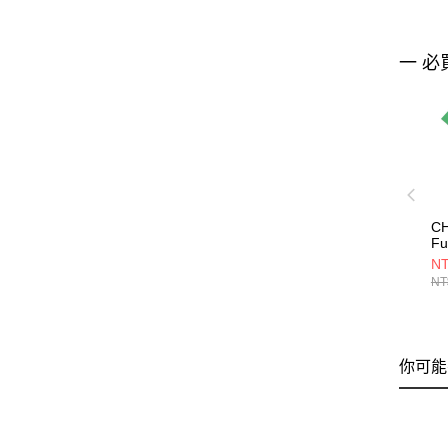
一 必
CH
Fu
S
NT
純
NT
C
你可能