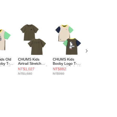
ds Old
CHUMS Kids
CHUMS Kids
CHUMS Kids Im 
oby T-
Airtrail Stretch
Booby Logo T-
Booby Bird Pocke
大童 短袖
CHUMS T-Shirt 中
Shirt 中大童 短袖
T-Shirt 中大童 短
NT$1,027
NT$882
NT$882
 Crazy
大童 短袖上衣 卡
上衣 Green Crazy
袖上衣 深藍綠
NT$1,580
NT$980
NT$980
2C086
其綠
CH211282C086
CH211447T035
CH211358M022