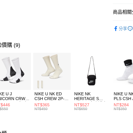
匯豐（
全盈+PAY
聯邦商
商品相關分
元大商
AFTEE先
玉山商
品牌
C
相關說明
分享
台新國
【關於「A
兒童/青少
台灣樂
AFTEE
便利好安
運動類型
運送方式
價購 (9)
１．簡單
２．便利
促銷活動
7-11取貨
３．安心
每筆NT$1
【「AFT
宅配
１．於結帳
付」結帳
每筆NT$1
２．訂單
３．收到繳
付款後門
KE U J
NIKE U NK ED
NIKE NK
NIKE U N
／ATM／
NICORN CRW
CSH CREW 2P-
HERITAGE S
PLS CSH 
每筆NT$1
※ 請注意
R -160 男女 中
144 EMBRDY 男
SMIT 男女 側背包
144 DBL
$446
NT$365
NT$527
NT$284
絡購買商品
襪 FZ3393100
女 短統襪
BA5871010
襪 DH405
$550
NT$450
NT$650
NT$350
先享後付
FZ3073133
※ 交易是
是否繳費成
付客戶支