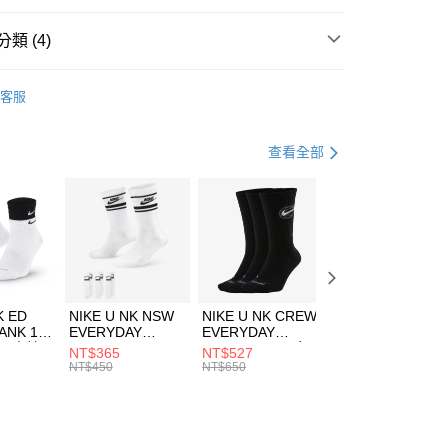
台灣）商業銀行
華泰商業銀行
業銀行
遠東國際商業銀行
類 (4)
業銀行
永豐商業銀行
享後付
業銀行
星展（台灣）商業銀行
HUMS
服飾
客服
際商業銀行
中國信託商業銀行
FTEE先享後付」】
年
上衣
短袖上衣
天信用卡公司
先享後付是「在收到商品之後才付款」的支付方式。 讓您購物簡單
心！
休閒戶外
服飾
查看全部
：不需註冊會員、不需綁卡、不需儲值。
：只要手機號碼，簡訊認證，即可結帳。
兒童/青少年｜鞋服6折起
(快速到店)
：先確認商品／服務後，再付款。
00，滿NT$1,500(含以上)免運費
EE先享後付」結帳流程】
方式選擇「AFTEE先享後付」後，將跳轉至「AFTEE先享後
頁面，進行簡訊認證並確認金額後，即可完成結帳。
00，滿NT$1,500(含以上)免運費
成立數日內，您將收到繳費通知簡訊。
費通知簡訊後14天內，點擊此簡訊中的連結，可透過四大超商
市自取
K ED
NIKE U NK NSW
NIKE U NK CREW
NIKE U NK
網路銀行／等多元方式進行付款，方視為交易完成。
ANK 1P
EVERYDAY
EVERYDAY
EVERYDAY LTW
00，滿NT$1,500(含以上)免運費
：結帳手續完成當下不需立刻繳費，但若您需要取消訂單，請聯
 男 中統
ESSENTIAL CR
BBALL 3PR 男女
ANKLE 3PR 男女
NT$365
NT$527
NT$365
的店家。未經商家同意取消之訂單仍視為有效，需透過AFTEE
8104
男女 短統襪
長統襪
踝襪 SX7677010
NT$450
NT$650
NT$450
繳納相關費用。
DX5089103
DA2123010
否成功請以「AFTEE先享後付 」之結帳頁面顯示為準，若有關於
功／繳費後需取消欲退款等相關疑問，請聯繫「AFTEE先享後
援中心」
https://netprotections.freshdesk.com/support/home