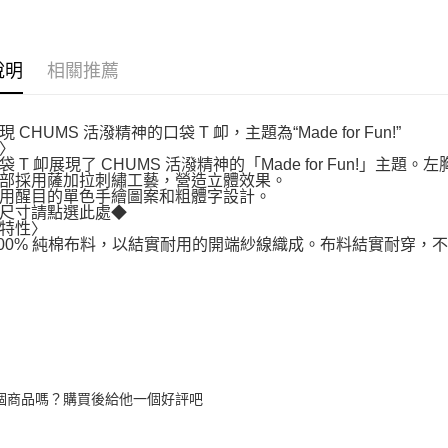
說明
相關推薦
 CHUMS 活潑精神的口袋 T 卹，主題為“Made for Fun!”
〉
袋 T 卹展現了 CHUMS 活潑精神的「Made for Fun!
部採用薩加拉刺繡工藝，營造立體效果。
用醒目的單色手繪圖案和粗體字設計。
尺寸請點選此處◆
特性〉
100% 純棉布料，以結實耐用的開端紗線織成。布料結實耐穿
個商品嗎？購買後給他一個好評吧