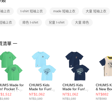
分類
【注意事
１．透過由
 短袖上衣
t-shirt 短袖上衣
made 短袖上衣
大童 短袖上衣
交易，需
求債權轉
２．關於
 短袖上衣
綠色 t-shirt
兒童 t-shirt
大童 綠色
https://aft
３．未成
「AFTE
任。
買清單 一
４．使用「
即時審查
結果請求
５．嚴禁
形，恩沛
動。
UMS Made for
CHUMS Kids
CHUMS Kids
CHUMS Ki
n! Pocket T-
Made for Fun!
Made for Fun!
& New Bo
hirt 男 短袖上衣
Pocket T-Shirt 中
Pocket T-Shirt 中
Shirt 中
$1,512
NT$1,062
NT$1,062
NT$882
淨綠
大童 短袖上衣 淺
大童 短袖上衣 深
上衣 Green
$1,680
NT$1,180
NT$1,180
NT$980
H012746M089
藍
藍
CH21144
CH211445A002
CH211445N001