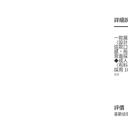
詳細
一款展現
〈設計
這款口
感。局
背面採
◆成人
〈布料
採用 
==
評價
喜歡這