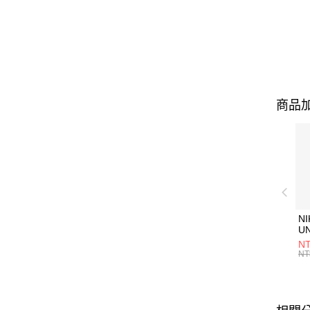
商品加
NI
U
1P
NT
統
NT