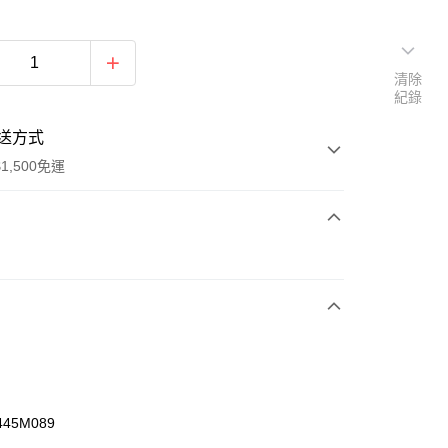
清除
紀錄
送方式
1,500免運
次付款
期付款
0 利率 每期
NT$393
21家銀行
庫商業銀行
第一商業銀行
業銀行
彰化商業銀行
業儲蓄銀行
台北富邦商業銀行
華商業銀行
兆豐國際商業銀行
445M089
小企業銀行
台中商業銀行