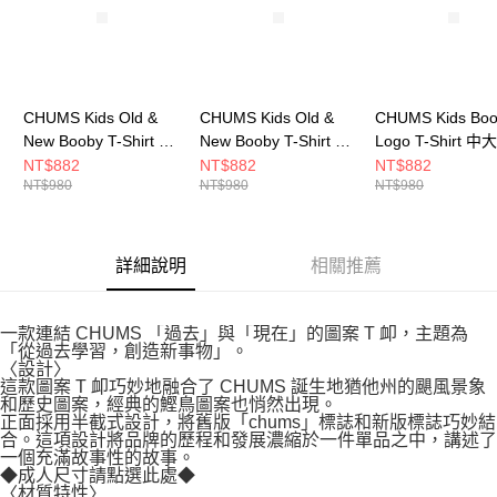
CHUMS Kids Old &
CHUMS Kids Old &
CHUMS Kids Bo
New Booby T-Shirt 中
New Booby T-Shirt 中
Logo T-Shirt 
大童 短袖上衣 淺藍
大童 短袖上衣 Green
袖上衣 白/黑
NT$882
NT$882
NT$882
NT$980
NT$980
NT$980
CH211442A002
Crazy CH211442C086
CH211282W049
詳細說明
相關推薦
一款連結 CHUMS 「過去」與「現在」的圖案 T 卹，主題為
「從過去學習，創造新事物」。
〈設計〉
這款圖案 T 卹巧妙地融合了 CHUMS 誕生地猶他州的颶風景象
和歷史圖案，經典的鰹鳥圖案也悄然出現。
正面採用半截式設計，將舊版「chums」標誌和新版標誌巧妙結
合。這項設計將品牌的歷程和發展濃縮於一件單品之中，講述了
一個充滿故事性的故事。
◆成人尺寸請點選此處◆
〈材質特性〉