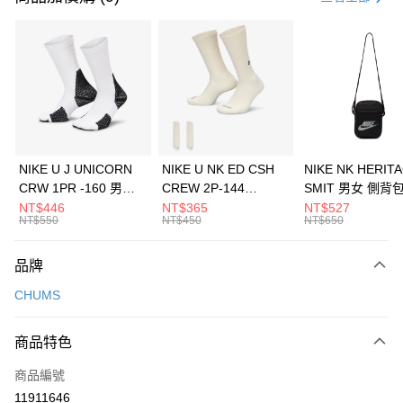
信用卡分期付款
3 期 0 利率 每期
NT$326
21家銀行
合作金庫商業銀行
第一商業銀行
LINE Pay
華南商業銀行
彰化商業銀行
Apple Pay
上海商業儲蓄銀行
台北富邦商業銀行
國泰世華商業銀行
兆豐國際商業銀行
悠遊付
臺灣中小企業銀行
台中商業銀行
NIKE U J UNICORN
NIKE U NK ED CSH
NIKE NK HERIT
匯豐（台灣）商業銀行
華泰商業銀行
CRW 1PR -160 男女
CREW 2P-144
SMIT 男女 側背
全盈+PAY
聯邦商業銀行
遠東國際商業銀行
中統襪 FZ3393100
EMBRDY 男女 短統襪
BA5871010
NT$446
NT$365
NT$527
元大商業銀行
永豐商業銀行
NT$550
NT$450
NT$650
AFTEE先享後付
FZ3073133
玉山商業銀行
星展（台灣）商業銀行
相關說明
台新國際商業銀行
中國信託商業銀行
品牌
【關於「AFTEE先享後付」】
台灣樂天信用卡公司
AFTEE先享後付是「在收到商品之後才付款」的支付方式。 讓您購物簡單
運送方式
CHUMS
便利好安心！
１．簡單：不需註冊會員、不需綁卡、不需儲值。
7-11取貨(快速到店)
２．便利：只要手機號碼，簡訊認證，即可結帳。
商品特色
每筆NT$100，滿NT$1,500(含以上)免運費
３．安心：先確認商品／服務後，再付款。
商品編號
宅配
【「AFTEE先享後付」結帳流程】
１．於結帳方式選擇「AFTEE先享後付」後，將跳轉至「AFTEE先享後付」
11911646
每筆NT$100，滿NT$1,500(含以上)免運費