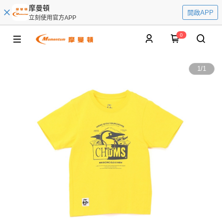
摩曼頓
開啟APP
立刻使用官方APP
0
1
/
1