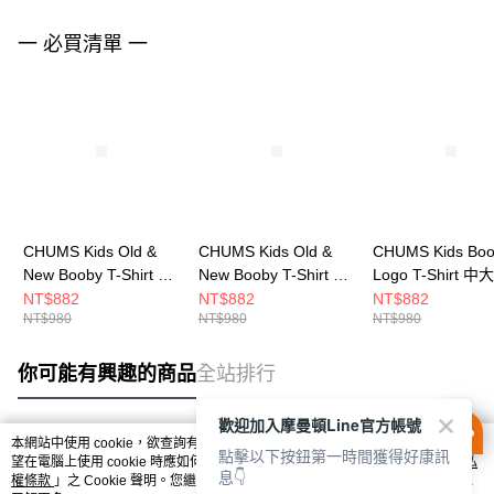
一 必買清單 一
CHUMS Kids Old &
CHUMS Kids Old &
CHUMS Kids Bo
New Booby T-Shirt 中
New Booby T-Shirt 中
Logo T-Shirt 
大童 短袖上衣 淺藍
大童 短袖上衣 Green
袖上衣 白/黑
NT$882
NT$882
NT$882
NT$980
NT$980
NT$980
CH211442A002
Crazy CH211442C086
CH211282W049
你可能有興趣的商品
全站排行
歡迎加入摩曼頓Line官方帳號
本網站中使用 cookie，欲查詢有關本網站使用 cookie 方式之詳情，及若您不希
點擊以下按鈕第一時間獲得好康訊
熱門標籤
望在電腦上使用 cookie 時應如何變更電腦的 cookie 設定，請參閱本網站「
隱私
息👇
權條款
」之 Cookie 聲明。您繼續使用本網站即表示您同意本公司得按本網站使