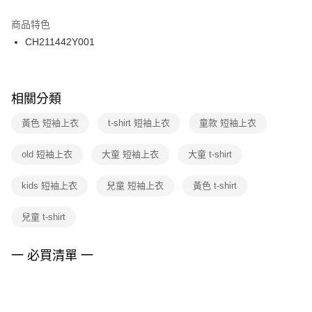
結帳頁面，進行簡訊認證並確認金額後，即可完成結帳。
２．訂單成立數日內，您將收到繳費通知簡訊。
商品特色
付款後門市自取
３．收到繳費通知簡訊後14天內，點擊此簡訊中的連結，可透過四大超商／
CH211442Y001
每筆NT$100，滿NT$1,500(含以上)免運費
ATM／網路銀行／等多元方式進行付款，方視為交易完成。
※ 請注意：結帳手續完成當下不需立刻繳費，但若您需要取消訂單，請聯絡
購買商品的店家。未經商家同意取消之訂單仍視為有效，需透過AFTEE先享
後付繳納相關費用。
※ 交易是否成功請以「AFTEE先享後付 」之結帳頁面顯示為準，若有關於
相關分類
是否繳費成功／繳費後需取消欲退款等相關疑問，請聯繫「AFTEE先享後付
客戶支援中心」
https://netprotections.freshdesk.com/support/home
黃色 短袖上衣
t-shirt 短袖上衣
童款 短袖上衣
【注意事項】
old 短袖上衣
大童 短袖上衣
大童 t-shirt
１．透過由恩沛科技股份有限公司提供之「AFTEE先享後付」服務完成之交
易，需依本服務之必要範圍內提供個人資料，並將交易相關給付款項請求債
權轉讓予恩沛科技股份有限公司。
kids 短袖上衣
兒童 短袖上衣
黃色 t-shirt
２．關於個人資料處理事宜，請瀏覽以下網址：
https://aftee.tw/terms/#terms3
兒童 t-shirt
３．未成年的使用者請事先徵得法定代理人或監護人之同意方可使用
「AFTEE先享後付」，若未經同意申辦者引起之損失，本公司不負相關責
任。
一 必買清單 一
４．使用「AFTEE先享後付」時，將依據個別帳號之用戶狀況，依本公司即
時審查核予不同之上限額度；若仍有額度不足之情形，本公司將視審查結果
請求用戶進行身份認證。
５．嚴禁一人註冊多個帳號或使用他人資訊註冊。若發現惡意使用之情形，
恩沛科技股份有限公司將有權停止該用戶之使用額度並採取法律行動。