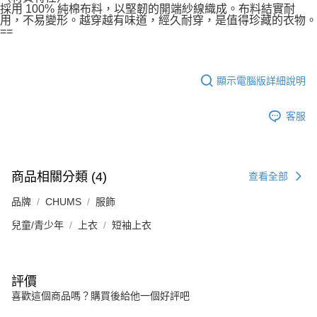
採用 100% 純棉布料，以堅韌的開端紗線織成。布料結實耐
用，不易變形。越穿越有味道，經久耐穿，是值得珍藏的衣物。
==
顯示電腦版詳細說明
客服
商品相關分類 (4)
查看全部
品牌
CHUMS
服飾
兒童/青少年
上衣
短袖上衣
評價
喜歡這個商品嗎？購買後給他一個好評吧