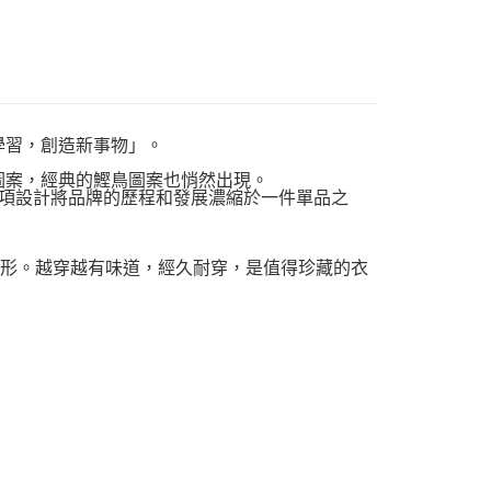
去學習，創造新事物」。
史圖案，經典的鰹鳥圖案也悄然出現。
這項設計將品牌的歷程和發展濃縮於一件單品之
易變形。越穿越有味道，經久耐穿，是值得珍藏的衣