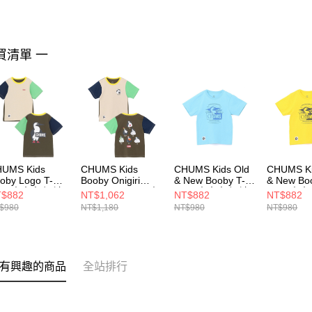
買清單 一
UMS Kids
CHUMS Kids
CHUMS Kids Old
CHUMS Ki
oby Logo T-
Booby Onigiri
& New Booby T-
& New Bo
hirt 中大童 短袖
Friends T-Shirt 中
Shirt 中大童 短袖
Shirt 中
$882
NT$1,062
NT$882
NT$882
 Green Crazy
大童 短袖上衣
上衣 淺藍
上衣 黃色
$980
NT$1,180
NT$980
NT$980
211282C086
Green Crazy
CH211442A002
CH21144
CH211444C086
有興趣的商品
全站排行