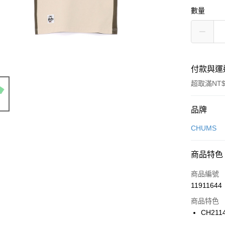
數量
付款與運
超取滿NT$
付款方式
品牌
信用卡一
CHUMS
信用卡分
商品特色
3 期 
商品編號
合作金
LINE Pay
11911644
華南商
Apple Pay
上海商
商品特色
國泰世
CH211
悠遊付
臺灣中