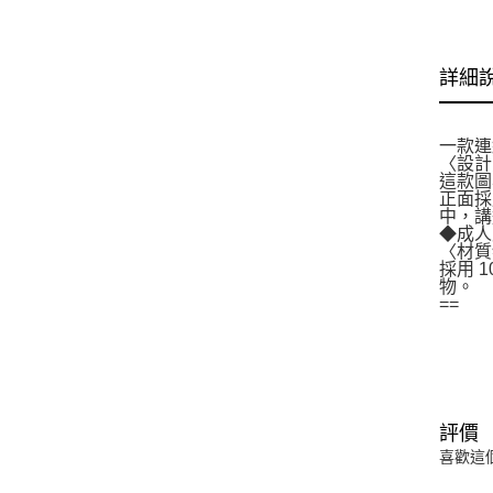
詳細
一款連
〈設計
這款圖
正面採
中，講
◆成人
〈材質
採用 
物。
==
評價
喜歡這