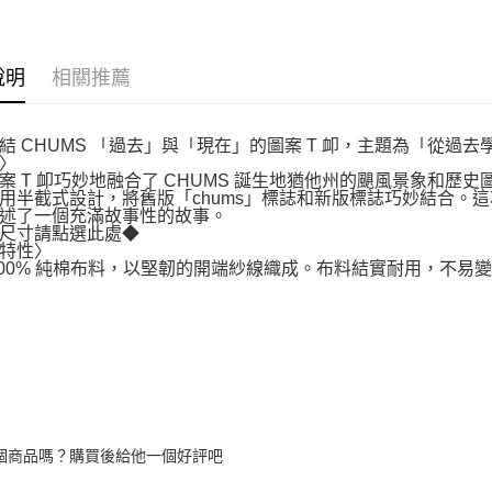
說明
相關推薦
結 CHUMS 「過去」與「現在」的圖案 T 卹，主題為「從過
〉
案 T 卹巧妙地融合了 CHUMS 誕生地猶他州的颶風景象和歷
用半截式設計，將舊版「chums」標誌和新版標誌巧妙結合。
述了一個充滿故事性的故事。
尺寸請點選此處◆
特性〉
100% 純棉布料，以堅韌的開端紗線織成。布料結實耐用，不
個商品嗎？購買後給他一個好評吧