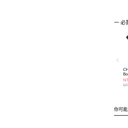
一 必
CH
Bo
S
NT
上衣
NT
CH
你可能