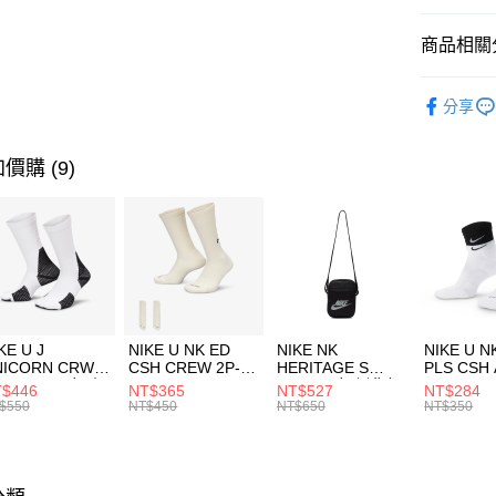
匯豐（
全盈+PAY
聯邦商
商品相關分
元大商
AFTEE先
玉山商
品牌
C
相關說明
分享
台新國
【關於「A
兒童/青少
台灣樂
AFTEE
便利好安
運動類型
運送方式
價購 (9)
１．簡單
２．便利
促銷活動
7-11取貨
３．安心
每筆NT$1
【「AFT
宅配
１．於結帳
付」結帳
每筆NT$1
２．訂單
３．收到繳
付款後門
KE U J
NIKE U NK ED
NIKE NK
NIKE U N
／ATM／
NICORN CRW
CSH CREW 2P-
HERITAGE S
PLS CSH 
每筆NT$1
※ 請注意
R -160 男女 中
144 EMBRDY 男
SMIT 男女 側背包
144 DBL
$446
NT$365
NT$527
NT$284
絡購買商品
襪 FZ3393100
女 短統襪
BA5871010
襪 DH405
$550
NT$450
NT$650
NT$350
先享後付
FZ3073133
※ 交易是
是否繳費成
付客戶支