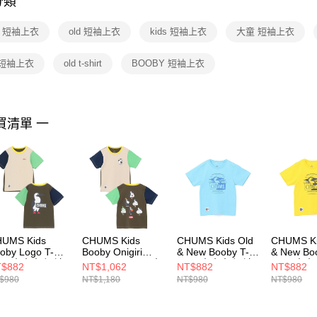
分類
【注意事
１．透過由
irt 短袖上衣
old 短袖上衣
kids 短袖上衣
大童 短袖上衣
交易，需
求債權轉
２．關於
 短袖上衣
old t-shirt
BOOBY 短袖上衣
https://aft
３．未成
「AFTE
任。
買清單 一
４．使用「
即時審查
結果請求
５．嚴禁
形，恩沛
動。
UMS Kids
CHUMS Kids
CHUMS Kids Old
CHUMS Ki
oby Logo T-
Booby Onigiri
& New Booby T-
& New Bo
hirt 中大童 短袖
Friends T-Shirt 中
Shirt 中大童 短袖
Shirt 中
$882
NT$1,062
NT$882
NT$882
 Green Crazy
大童 短袖上衣
上衣 淺藍
上衣 黃色
$980
NT$1,180
NT$980
NT$980
211282C086
Green Crazy
CH211442A002
CH21144
CH211444C086