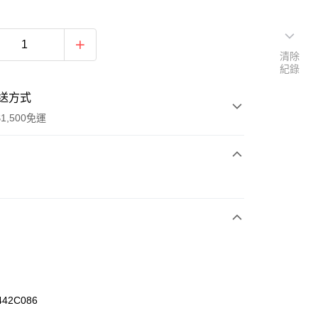
清除
紀錄
送方式
1,500免運
次付款
期付款
0 利率 每期
NT$326
21家銀行
庫商業銀行
第一商業銀行
業銀行
彰化商業銀行
業儲蓄銀行
台北富邦商業銀行
華商業銀行
兆豐國際商業銀行
442C086
小企業銀行
台中商業銀行