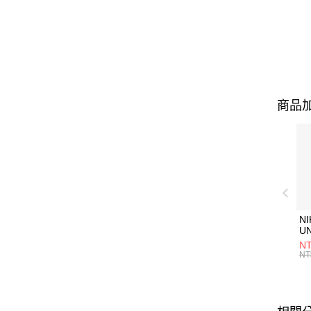
商品加
NI
U
1P
NT
統
NT