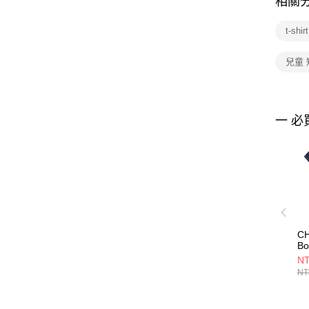
相關
t-sh
兒童
一 必
CH
Bo
S
NT
上衣
NT
CH