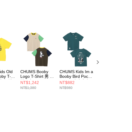
ds Old
CHUMS Booby
CHUMS Kids Im a
CHUMS Kids
oby T-
Logo T-Shirt 男 短
Booby Bird Pocket
Made for Fun!
大童 短袖
袖上衣 Green
T-Shirt 中大童 短
Pocket T-Shirt 中
NT$1,242
NT$882
NT$1,062
Crazy
袖上衣 深藍綠
大童 短袖上衣 純
NT$1,380
NT$980
NT$1,180
2Y001
CH012737C086
CH211447T035
淨綠
CH211445M089