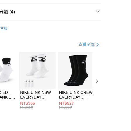
台灣）商業銀行
華泰商業銀行
業銀行
遠東國際商業銀行
類 (4)
業銀行
永豐商業銀行
享後付
業銀行
星展（台灣）商業銀行
HUMS
服飾
客服
際商業銀行
中國信託商業銀行
FTEE先享後付」】
年
上衣
短袖上衣
天信用卡公司
先享後付是「在收到商品之後才付款」的支付方式。 讓您購物簡單
心！
休閒戶外
服飾
查看全部
：不需註冊會員、不需綁卡、不需儲值。
：只要手機號碼，簡訊認證，即可結帳。
兒童/青少年｜鞋服6折起
(快速到店)
：先確認商品／服務後，再付款。
00，滿NT$1,500(含以上)免運費
EE先享後付」結帳流程】
方式選擇「AFTEE先享後付」後，將跳轉至「AFTEE先享後
頁面，進行簡訊認證並確認金額後，即可完成結帳。
00，滿NT$1,500(含以上)免運費
成立數日內，您將收到繳費通知簡訊。
費通知簡訊後14天內，點擊此簡訊中的連結，可透過四大超商
市自取
K ED
NIKE U NK NSW
NIKE U NK CREW
NIKE U NK
網路銀行／等多元方式進行付款，方視為交易完成。
ANK 1P
EVERYDAY
EVERYDAY
EVERYDAY LTW
00，滿NT$1,500(含以上)免運費
：結帳手續完成當下不需立刻繳費，但若您需要取消訂單，請聯
 男 中統
ESSENTIAL CR
BBALL 3PR 男女
ANKLE 3PR 男女
NT$365
NT$527
NT$365
的店家。未經商家同意取消之訂單仍視為有效，需透過AFTEE
8104
男女 短統襪
長統襪
踝襪 SX7677010
NT$450
NT$650
NT$450
繳納相關費用。
DX5089103
DA2123010
否成功請以「AFTEE先享後付 」之結帳頁面顯示為準，若有關於
功／繳費後需取消欲退款等相關疑問，請聯繫「AFTEE先享後
援中心」
https://netprotections.freshdesk.com/support/home