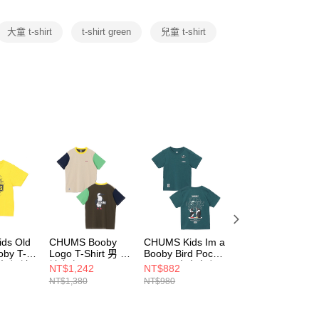
項】
恩沛科技股份有限公司提供之「AFTEE先享後付」服務完成之
大童 t-shirt
t-shirt green
兒童 t-shirt
依本服務之必要範圍內提供個人資料，並將交易相關給付款項請
讓予恩沛科技股份有限公司。
個人資料處理事宜，請瀏覽以下網址：
ee.tw/terms/#terms3
年的使用者請事先徵得法定代理人或監護人之同意方可使用
E先享後付」，若未經同意申辦者引起之損失，本公司不負相關責
AFTEE先享後付」時，將依據個別帳號之用戶狀況，依本公司
核予不同之上限額度；若仍有額度不足之情形，本公司將視審查
用戶進行身份認證。
一人註冊多個帳號或使用他人資訊註冊。若發現惡意使用之情
科技股份有限公司將有權停止該用戶之使用額度並採取法律行
ds Old
CHUMS Booby
CHUMS Kids Im a
CHUMS Kids
oby T-
Logo T-Shirt 男 短
Booby Bird Pocket
Made for Fun!
大童 短袖
袖上衣 Green
T-Shirt 中大童 短
Pocket T-Shirt 中
NT$1,242
NT$882
NT$1,062
Crazy
袖上衣 深藍綠
大童 短袖上衣 純
NT$1,380
NT$980
NT$1,180
2Y001
CH012737C086
CH211447T035
淨綠
CH211445M089