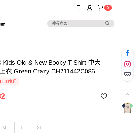
0
商品
Kids Old & New Booby T-Shirt 中大
衣 Green Crazy CH211442C086
1,500免運
82
M
L
XL