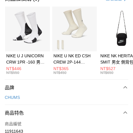
信用卡分期付款
3 期 0 利率 每期
NT$393
21家銀行
合作金庫商業銀行
第一商業銀行
LINE Pay
華南商業銀行
彰化商業銀行
Apple Pay
上海商業儲蓄銀行
台北富邦商業銀行
國泰世華商業銀行
兆豐國際商業銀行
悠遊付
臺灣中小企業銀行
台中商業銀行
NIKE U J UNICORN
NIKE U NK ED CSH
NIKE NK HERIT
匯豐（台灣）商業銀行
華泰商業銀行
CRW 1PR -160 男女
CREW 2P-144
SMIT 男女 側背
全盈+PAY
聯邦商業銀行
遠東國際商業銀行
中統襪 FZ3393100
EMBRDY 男女 短統襪
BA5871010
NT$446
NT$365
NT$527
元大商業銀行
永豐商業銀行
NT$550
NT$450
NT$650
AFTEE先享後付
FZ3073133
玉山商業銀行
星展（台灣）商業銀行
相關說明
台新國際商業銀行
中國信託商業銀行
品牌
【關於「AFTEE先享後付」】
台灣樂天信用卡公司
AFTEE先享後付是「在收到商品之後才付款」的支付方式。 讓您購物簡單
運送方式
CHUMS
便利好安心！
１．簡單：不需註冊會員、不需綁卡、不需儲值。
7-11取貨(快速到店)
２．便利：只要手機號碼，簡訊認證，即可結帳。
商品特色
每筆NT$100，滿NT$1,500(含以上)免運費
３．安心：先確認商品／服務後，再付款。
商品編號
宅配
【「AFTEE先享後付」結帳流程】
１．於結帳方式選擇「AFTEE先享後付」後，將跳轉至「AFTEE先享後付」
11911643
每筆NT$100，滿NT$1,500(含以上)免運費