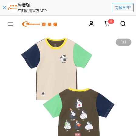
摩曼頓
開啟APP
立刻使用官方APP
0
1
/
1