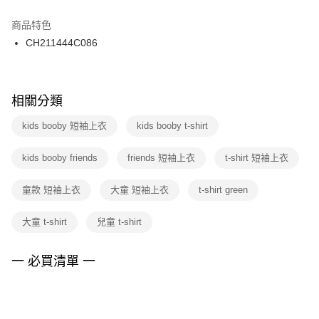
結帳頁面，進行簡訊認證並確認金額後，即可完成結帳。
２．訂單成立數日內，您將收到繳費通知簡訊。
商品特色
付款後門市自取
３．收到繳費通知簡訊後14天內，點擊此簡訊中的連結，可透過四大超商／
CH211444C086
每筆NT$100，滿NT$1,500(含以上)免運費
ATM／網路銀行／等多元方式進行付款，方視為交易完成。
※ 請注意：結帳手續完成當下不需立刻繳費，但若您需要取消訂單，請聯絡
購買商品的店家。未經商家同意取消之訂單仍視為有效，需透過AFTEE先享
後付繳納相關費用。
※ 交易是否成功請以「AFTEE先享後付 」之結帳頁面顯示為準，若有關於
相關分類
是否繳費成功／繳費後需取消欲退款等相關疑問，請聯繫「AFTEE先享後付
客戶支援中心」
https://netprotections.freshdesk.com/support/home
kids booby 短袖上衣
kids booby t-shirt
【注意事項】
kids booby friends
friends 短袖上衣
t-shirt 短袖上衣
１．透過由恩沛科技股份有限公司提供之「AFTEE先享後付」服務完成之交
易，需依本服務之必要範圍內提供個人資料，並將交易相關給付款項請求債
權轉讓予恩沛科技股份有限公司。
童款 短袖上衣
大童 短袖上衣
t-shirt green
２．關於個人資料處理事宜，請瀏覽以下網址：
https://aftee.tw/terms/#terms3
大童 t-shirt
兒童 t-shirt
３．未成年的使用者請事先徵得法定代理人或監護人之同意方可使用
「AFTEE先享後付」，若未經同意申辦者引起之損失，本公司不負相關責
任。
一 必買清單 一
４．使用「AFTEE先享後付」時，將依據個別帳號之用戶狀況，依本公司即
時審查核予不同之上限額度；若仍有額度不足之情形，本公司將視審查結果
請求用戶進行身份認證。
５．嚴禁一人註冊多個帳號或使用他人資訊註冊。若發現惡意使用之情形，
恩沛科技股份有限公司將有權停止該用戶之使用額度並採取法律行動。