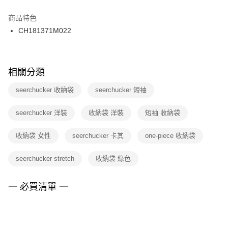
結帳頁面，進行簡訊認證並確認金額後，即可完成結帳。
２．訂單成立數日內，您將收到繳費通知簡訊。
商品特色
付款後門市自取
３．收到繳費通知簡訊後14天內，點擊此簡訊中的連結，可透過四大超商／
CH181371M022
每筆NT$100，滿NT$1,500(含以上)免運費
ATM／網路銀行／等多元方式進行付款，方視為交易完成。
※ 請注意：結帳手續完成當下不需立刻繳費，但若您需要取消訂單，請聯絡
購買商品的店家。未經商家同意取消之訂單仍視為有效，需透過AFTEE先享
後付繳納相關費用。
※ 交易是否成功請以「AFTEE先享後付 」之結帳頁面顯示為準，若有關於
相關分類
是否繳費成功／繳費後需取消欲退款等相關疑問，請聯繫「AFTEE先享後付
客戶支援中心」
https://netprotections.freshdesk.com/support/home
seerchucker 收納袋
seerchucker 短袖
【注意事項】
seerchucker 洋裝
收納袋 洋裝
短袖 收納袋
１．透過由恩沛科技股份有限公司提供之「AFTEE先享後付」服務完成之交
易，需依本服務之必要範圍內提供個人資料，並將交易相關給付款項請求債
權轉讓予恩沛科技股份有限公司。
收納袋 女性
seerchucker 卡其
one-piece 收納袋
２．關於個人資料處理事宜，請瀏覽以下網址：
https://aftee.tw/terms/#terms3
seerchucker stretch
收納袋 綠色
３．未成年的使用者請事先徵得法定代理人或監護人之同意方可使用
「AFTEE先享後付」，若未經同意申辦者引起之損失，本公司不負相關責
任。
一 必買清單 一
４．使用「AFTEE先享後付」時，將依據個別帳號之用戶狀況，依本公司即
時審查核予不同之上限額度；若仍有額度不足之情形，本公司將視審查結果
請求用戶進行身份認證。
５．嚴禁一人註冊多個帳號或使用他人資訊註冊。若發現惡意使用之情形，
恩沛科技股份有限公司將有權停止該用戶之使用額度並採取法律行動。