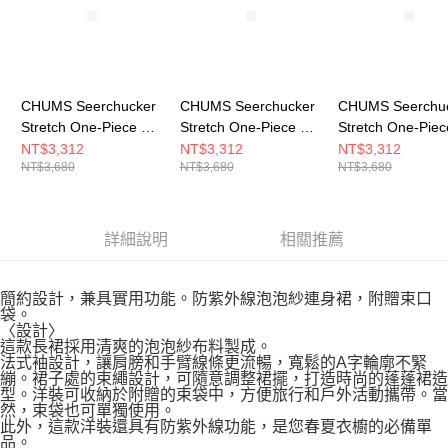
CHUMS Seerchucker
CHUMS Seerchucker
CHUMS Seerchu
Stretch One-Piece 女
Stretch One-Piece 女
Stretch One-Pie
短袖洋裝(附收納袋) 深
短袖洋裝(附收納袋) 黑
短袖洋裝(附收納袋
NT$3,312
NT$3,312
NT$3,312
NT$3,680
NT$3,680
NT$3,680
藍 CH181371N001
色 CH181371K001
灰色 CH181371G
詳細說明
相關推薦
簡約設計，兼具實用功能。防紫外線泡泡紗連身裙，附贈束口
袋。
〈設計〉
這款長裙採用清爽的泡泡紗布料製成。
法式袖設計，讓肩膀和手臂線條更流暢，寬鬆的A字輪廓不緊
繃。裙子處的束繩設計，可隨意調整裙擺，打造時尚的蓬蓬裙造
型。洋裝可收納於附贈的束袋中，方便旅行和戶外活動攜帶。當
然，束袋也可單獨使用。
此外，這款洋裝還具有防紫外線功能，是您春夏衣櫥的必備單
品。