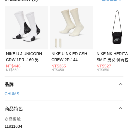
信用卡分期付款
3 期 0 利率 每期
NT$1,226
21家銀行
合作金庫商業銀行
第一商業銀行
LINE Pay
華南商業銀行
彰化商業銀行
Apple Pay
上海商業儲蓄銀行
台北富邦商業銀行
國泰世華商業銀行
兆豐國際商業銀行
悠遊付
臺灣中小企業銀行
台中商業銀行
NIKE U J UNICORN
NIKE U NK ED CSH
NIKE NK HERIT
匯豐（台灣）商業銀行
華泰商業銀行
CRW 1PR -160 男女
CREW 2P-144
SMIT 男女 側背
全盈+PAY
聯邦商業銀行
遠東國際商業銀行
中統襪 FZ3393100
EMBRDY 男女 短統襪
BA5871010
NT$446
NT$365
NT$527
元大商業銀行
永豐商業銀行
NT$550
NT$450
NT$650
AFTEE先享後付
FZ3073133
玉山商業銀行
星展（台灣）商業銀行
相關說明
台新國際商業銀行
中國信託商業銀行
品牌
【關於「AFTEE先享後付」】
台灣樂天信用卡公司
AFTEE先享後付是「在收到商品之後才付款」的支付方式。 讓您購物簡單
運送方式
CHUMS
便利好安心！
１．簡單：不需註冊會員、不需綁卡、不需儲值。
7-11取貨(快速到店)
２．便利：只要手機號碼，簡訊認證，即可結帳。
商品特色
每筆NT$100，滿NT$1,500(含以上)免運費
３．安心：先確認商品／服務後，再付款。
商品編號
宅配
【「AFTEE先享後付」結帳流程】
１．於結帳方式選擇「AFTEE先享後付」後，將跳轉至「AFTEE先享後付」
11911634
每筆NT$100，滿NT$1,500(含以上)免運費