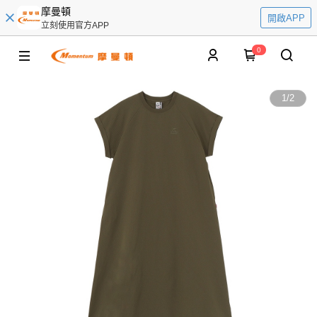
摩曼頓
開啟APP
立刻使用官方APP
0
1
/
2