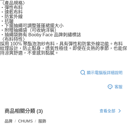
〈產品規格〉
・彈性布料
・速乾布料
・防紫外線
・抗皺
・下擺抽繩可調整蓬蓬裙擺大小
・附贈抽繩袋（可收納洋裝）
・抽繩袋飾有 Booby Face 品牌刺繡標誌
〈布料特性〉
採用 100% 聚酯泡泡紗布料，具有彈性和防紫外線功能。布料
紋理設計，防止黏身，透氣性極佳。即使在炎熱的季節，也能保
持涼爽舒適，不會感到黏膩。
顯示電腦版詳細說明
客服
商品相關分類 (3)
查看全部
品牌
CHUMS
服飾