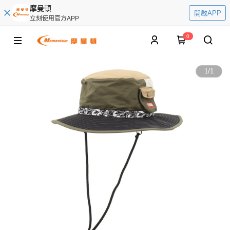
摩曼頓
開啟APP
立刻使用官方APP
0
1
/
1