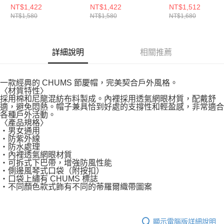
CH051469M022
CH051469K001
CH051471C075
NT$1,422
NT$1,422
NT$1,512
NT$1,580
NT$1,580
NT$1,680
詳細說明
相關推薦
一款經典的 CHUMS 節慶帽，完美契合戶外風格。
〈材質特性〉
採用棉和尼龍混紡布料製成。內裡採用透氣網眼材質，配戴舒
適，避免悶熱。帽子兼具恰到好處的支撐性和輕盈感，非常適合
各種戶外活動。
〈產品規格〉
・男女通用
・防紫外線
・防水處理
・內裡透氣網眼材質
・可拆式下巴帶，增強防風性能
・側邊風琴式口袋（附按扣）
・口袋上繡有 CHUMS 標誌
・不同顏色款式飾有不同的蒂羅爾織帶圖案
顯示電腦版詳細說明