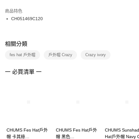
結帳頁面，進行簡訊認證並確認金額後，即可完成結帳。
２．訂單成立數日內，您將收到繳費通知簡訊。
商品特色
付款後門市自取
３．收到繳費通知簡訊後14天內，點擊此簡訊中的連結，可透過四大超商／
CH051469C120
每筆NT$100，滿NT$1,500(含以上)免運費
ATM／網路銀行／等多元方式進行付款，方視為交易完成。
※ 請注意：結帳手續完成當下不需立刻繳費，但若您需要取消訂單，請聯絡
購買商品的店家。未經商家同意取消之訂單仍視為有效，需透過AFTEE先享
後付繳納相關費用。
※ 交易是否成功請以「AFTEE先享後付 」之結帳頁面顯示為準，若有關於
相關分類
是否繳費成功／繳費後需取消欲退款等相關疑問，請聯繫「AFTEE先享後付
客戶支援中心」
https://netprotections.freshdesk.com/support/home
fes hat 戶外帽
戶外帽 Crazy
Crazy ivory
【注意事項】
１．透過由恩沛科技股份有限公司提供之「AFTEE先享後付」服務完成之交
一 必買清單 一
易，需依本服務之必要範圍內提供個人資料，並將交易相關給付款項請求債
權轉讓予恩沛科技股份有限公司。
２．關於個人資料處理事宜，請瀏覽以下網址：
https://aftee.tw/terms/#terms3
３．未成年的使用者請事先徵得法定代理人或監護人之同意方可使用
「AFTEE先享後付」，若未經同意申辦者引起之損失，本公司不負相關責
任。
４．使用「AFTEE先享後付」時，將依據個別帳號之用戶狀況，依本公司即
時審查核予不同之上限額度；若仍有額度不足之情形，本公司將視審查結果
請求用戶進行身份認證。
CHUMS Fes Hat戶外
CHUMS Fes Hat戶外
CHUMS Sunsha
５．嚴禁一人註冊多個帳號或使用他人資訊註冊。若發現惡意使用之情形，
帽 卡其綠
帽 黑色
Hat戶外帽 Navy C
恩沛科技股份有限公司將有權停止該用戶之使用額度並採取法律行動。