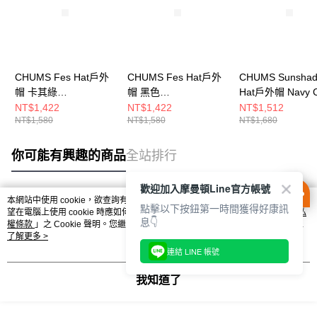
CHUMS Fes Hat戶外
CHUMS Fes Hat戶外
CHUMS Sunsha
帽 卡其綠
帽 黑色
Hat戶外帽 Navy C
CH051469M022
CH051469K001
CH051471C075
NT$1,422
NT$1,422
NT$1,512
NT$1,580
NT$1,580
NT$1,680
你可能有興趣的商品
全站排行
歡迎加入摩曼頓Line官方帳號
本網站中使用 cookie，欲查詢有關本網站使用 cookie 方式之詳情，及若您不希
點擊以下按鈕第一時間獲得好康訊
熱門標籤
望在電腦上使用 cookie 時應如何變更電腦的 cookie 設定，請參閱本網站「
隱私
息👇
權條款
」之 Cookie 聲明。您繼續使用本網站即表示您同意本公司得按本網站使
用條款之 Cookie 聲明使用 cookie。
了解更多 >
連結 LINE 帳號
我知道了