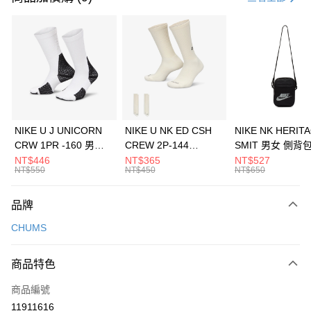
信用卡分期付款
3 期 0 利率 每期
NT$526
21家銀行
合作金庫商業銀行
第一商業銀行
LINE Pay
華南商業銀行
彰化商業銀行
Apple Pay
上海商業儲蓄銀行
台北富邦商業銀行
國泰世華商業銀行
兆豐國際商業銀行
悠遊付
臺灣中小企業銀行
台中商業銀行
NIKE U J UNICORN
NIKE U NK ED CSH
NIKE NK HERIT
匯豐（台灣）商業銀行
華泰商業銀行
CRW 1PR -160 男女
CREW 2P-144
SMIT 男女 側背
全盈+PAY
聯邦商業銀行
遠東國際商業銀行
中統襪 FZ3393100
EMBRDY 男女 短統襪
BA5871010
NT$446
NT$365
NT$527
元大商業銀行
永豐商業銀行
NT$550
NT$450
NT$650
AFTEE先享後付
FZ3073133
玉山商業銀行
星展（台灣）商業銀行
相關說明
台新國際商業銀行
中國信託商業銀行
品牌
【關於「AFTEE先享後付」】
台灣樂天信用卡公司
AFTEE先享後付是「在收到商品之後才付款」的支付方式。 讓您購物簡單
運送方式
CHUMS
便利好安心！
１．簡單：不需註冊會員、不需綁卡、不需儲值。
7-11取貨(快速到店)
２．便利：只要手機號碼，簡訊認證，即可結帳。
商品特色
每筆NT$100，滿NT$1,500(含以上)免運費
３．安心：先確認商品／服務後，再付款。
商品編號
宅配
【「AFTEE先享後付」結帳流程】
１．於結帳方式選擇「AFTEE先享後付」後，將跳轉至「AFTEE先享後付」
11911616
每筆NT$100，滿NT$1,500(含以上)免運費