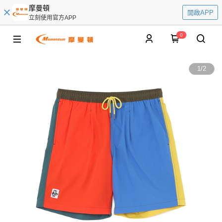
摩曼頓
開啟APP
立刻使用官方APP
0
1
/
2