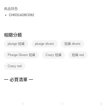
結帳頁面，進行簡訊認證並確認金額後，即可完成結帳。
２．訂單成立數日內，您將收到繳費通知簡訊。
商品特色
付款後門市自取
３．收到繳費通知簡訊後14天內，點擊此簡訊中的連結，可透過四大超商／
CH031428C092
每筆NT$100，滿NT$1,500(含以上)免運費
ATM／網路銀行／等多元方式進行付款，方視為交易完成。
※ 請注意：結帳手續完成當下不需立刻繳費，但若您需要取消訂單，請聯絡
購買商品的店家。未經商家同意取消之訂單仍視為有效，需透過AFTEE先享
後付繳納相關費用。
※ 交易是否成功請以「AFTEE先享後付 」之結帳頁面顯示為準，若有關於
相關分類
是否繳費成功／繳費後需取消欲退款等相關疑問，請聯繫「AFTEE先享後付
客戶支援中心」
https://netprotections.freshdesk.com/support/home
plunge 短褲
plunge divers
短褲 divers
【注意事項】
Plunge Divers 短褲
Crazy 短褲
短褲 red
１．透過由恩沛科技股份有限公司提供之「AFTEE先享後付」服務完成之交
易，需依本服務之必要範圍內提供個人資料，並將交易相關給付款項請求債
權轉讓予恩沛科技股份有限公司。
Crazy red
２．關於個人資料處理事宜，請瀏覽以下網址：
https://aftee.tw/terms/#terms3
３．未成年的使用者請事先徵得法定代理人或監護人之同意方可使用
一 必買清單 一
「AFTEE先享後付」，若未經同意申辦者引起之損失，本公司不負相關責
任。
４．使用「AFTEE先享後付」時，將依據個別帳號之用戶狀況，依本公司即
時審查核予不同之上限額度；若仍有額度不足之情形，本公司將視審查結果
請求用戶進行身份認證。
５．嚴禁一人註冊多個帳號或使用他人資訊註冊。若發現惡意使用之情形，
恩沛科技股份有限公司將有權停止該用戶之使用額度並採取法律行動。