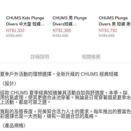
CHUMS Kids Plunge
CHUMS 男 Plunge
CHUMS Plunge
Divers 中大童 短褲
Divers短褲
Divers 男 短褲 
Red Crazy
CH031330B005
CH031428K001
NT$1,332
NT$1,386
NT$1,782
NT$1,480
NT$1,980
NT$1,980
CH231131C092
詳細說明
相關推薦
夏季戶外活動的理想選擇，全新升級的 CHUMS 經典短褲
〈設計〉
這款 CHUMS 夏季經典短褲兼具活動自如與舒適度。本季，採
用抗氯處理，使其更適合泳池穿著。無論是日常穿著還是夏季水
上活動，都是可靠之選。
寬鬆的及膝長度，完美契合活力人士的需求。每年推出的豐富色
彩選擇也是一大亮點，總有一款適合您的風格。
〈產品規格〉