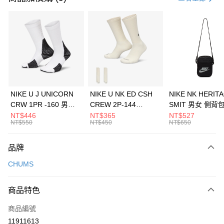
信用卡分期付款
3 期 0 利率 每期
NT$660
21家銀行
合作金庫商業銀行
第一商業銀行
LINE Pay
華南商業銀行
彰化商業銀行
Apple Pay
上海商業儲蓄銀行
台北富邦商業銀行
國泰世華商業銀行
兆豐國際商業銀行
悠遊付
臺灣中小企業銀行
台中商業銀行
NIKE U J UNICORN
NIKE U NK ED CSH
NIKE NK HERIT
匯豐（台灣）商業銀行
華泰商業銀行
CRW 1PR -160 男女
CREW 2P-144
SMIT 男女 側背
全盈+PAY
聯邦商業銀行
遠東國際商業銀行
中統襪 FZ3393100
EMBRDY 男女 短統襪
BA5871010
NT$446
NT$365
NT$527
元大商業銀行
永豐商業銀行
NT$550
NT$450
NT$650
AFTEE先享後付
FZ3073133
玉山商業銀行
星展（台灣）商業銀行
相關說明
台新國際商業銀行
中國信託商業銀行
品牌
【關於「AFTEE先享後付」】
台灣樂天信用卡公司
AFTEE先享後付是「在收到商品之後才付款」的支付方式。 讓您購物簡單
運送方式
CHUMS
便利好安心！
１．簡單：不需註冊會員、不需綁卡、不需儲值。
7-11取貨(快速到店)
２．便利：只要手機號碼，簡訊認證，即可結帳。
商品特色
每筆NT$100，滿NT$1,500(含以上)免運費
３．安心：先確認商品／服務後，再付款。
商品編號
宅配
【「AFTEE先享後付」結帳流程】
１．於結帳方式選擇「AFTEE先享後付」後，將跳轉至「AFTEE先享後付」
11911613
每筆NT$100，滿NT$1,500(含以上)免運費