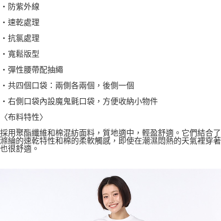
・防紫外線
・速乾處理
・抗氯處理
・寬鬆版型
・彈性腰帶配抽繩
・共四個口袋：兩側各兩個，後側一個
・右側口袋內設魔鬼氈口袋，方便收納小物件
〈布料特性〉
採用聚酯纖維和棉混紡面料，質地適中，輕盈舒適。它們結合了
滌綸的速乾特性和棉的柔軟觸感，即使在潮濕悶熱的天氣裡穿著
也很舒適。