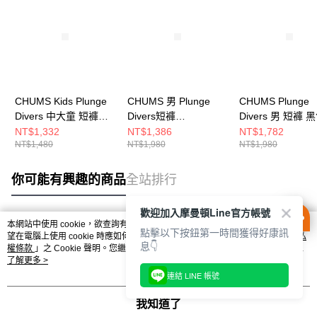
CHUMS Kids Plunge
CHUMS 男 Plunge
CHUMS Plunge
Divers 中大童 短褲
Divers短褲
Divers 男 短褲 
Red Crazy
CH031330B005
CH031428K001
NT$1,332
NT$1,386
NT$1,782
NT$1,480
NT$1,980
NT$1,980
CH231131C092
你可能有興趣的商品
全站排行
歡迎加入摩曼頓Line官方帳號
本網站中使用 cookie，欲查詢有關本網站使用 cookie 方式之詳情，及若您不希
點擊以下按鈕第一時間獲得好康訊
熱門標籤
望在電腦上使用 cookie 時應如何變更電腦的 cookie 設定，請參閱本網站「
隱私
息👇
權條款
」之 Cookie 聲明。您繼續使用本網站即表示您同意本公司得按本網站使
用條款之 Cookie 聲明使用 cookie。
了解更多 >
連結 LINE 帳號
我知道了