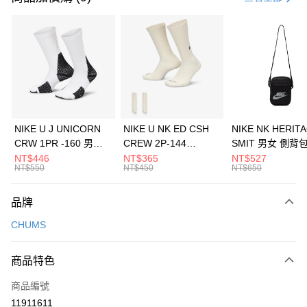
信用卡分期付款
3 期 0 利率 每期
NT$826
21家銀行
合作金庫商業銀行
第一商業銀行
LINE Pay
華南商業銀行
彰化商業銀行
Apple Pay
上海商業儲蓄銀行
台北富邦商業銀行
國泰世華商業銀行
兆豐國際商業銀行
悠遊付
臺灣中小企業銀行
台中商業銀行
NIKE U J UNICORN
NIKE U NK ED CSH
NIKE NK HERIT
匯豐（台灣）商業銀行
華泰商業銀行
CRW 1PR -160 男女
CREW 2P-144
SMIT 男女 側背
全盈+PAY
聯邦商業銀行
遠東國際商業銀行
中統襪 FZ3393100
EMBRDY 男女 短統襪
BA5871010
NT$446
NT$365
NT$527
元大商業銀行
永豐商業銀行
NT$550
NT$450
NT$650
AFTEE先享後付
FZ3073133
玉山商業銀行
星展（台灣）商業銀行
相關說明
台新國際商業銀行
中國信託商業銀行
品牌
【關於「AFTEE先享後付」】
台灣樂天信用卡公司
AFTEE先享後付是「在收到商品之後才付款」的支付方式。 讓您購物簡單
運送方式
CHUMS
便利好安心！
１．簡單：不需註冊會員、不需綁卡、不需儲值。
7-11取貨(快速到店)
２．便利：只要手機號碼，簡訊認證，即可結帳。
商品特色
每筆NT$100，滿NT$1,500(含以上)免運費
３．安心：先確認商品／服務後，再付款。
商品編號
宅配
【「AFTEE先享後付」結帳流程】
１．於結帳方式選擇「AFTEE先享後付」後，將跳轉至「AFTEE先享後付」
11911611
每筆NT$100，滿NT$1,500(含以上)免運費