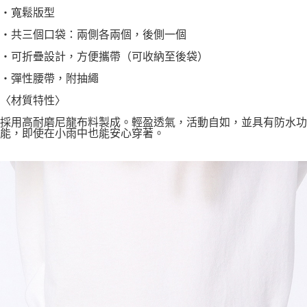
・寬鬆版型
・共三個口袋：兩側各兩個，後側一個
・可折疊設計，方便攜帶（可收納至後袋）
・彈性腰帶，附抽繩
〈材質特性〉
採用高耐磨尼龍布料製成。輕盈透氣，活動自如，並具有防水功
能，即使在小雨中也能安心穿著。