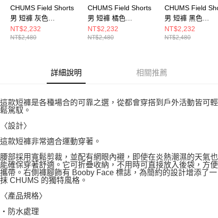
CHUMS Field Shorts
CHUMS Field Shorts
CHUMS Field Sho
男 短褲 灰色
男 短褲 橘色
男 短褲 黑色
CH031427G001
CH031427D001
CH031427K001
NT$2,232
NT$2,232
NT$2,232
NT$2,480
NT$2,480
NT$2,480
詳細說明
相關推薦
這款短褲是各種場合的可靠之選，從都會穿搭到戶外活動皆可輕
鬆駕馭。
〈設計〉
這款短褲非常適合運動穿著。
腰部採用寬鬆剪裁，並配有網眼內襯，即使在炎熱潮濕的天氣也
能確保穿著舒適。它可折疊收納，不用時可直接放入後袋，方便
攜帶。右側褲腳飾有 Booby Face 標誌，為簡約的設計增添了一
抹 CHUMS 的獨特風格。
〈產品規格〉
・防水處理