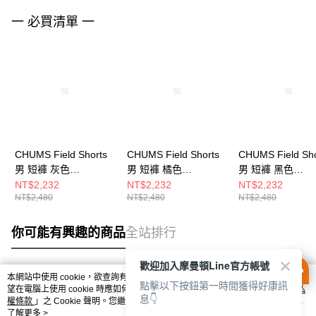
一 必買清單 一
CHUMS Field Shorts
CHUMS Field Shorts
CHUMS Field Sho
男 短褲 灰色
男 短褲 橘色
男 短褲 黑色
CH031427G001
CH031427D001
CH031427K001
NT$2,232
NT$2,232
NT$2,232
NT$2,480
NT$2,480
NT$2,480
你可能有興趣的商品
全站排行
歡迎加入摩曼頓Line官方帳號
本網站中使用 cookie，欲查詢有關本網站使用 cookie 方式之詳情，及若您不希
點擊以下按鈕第一時間獲得好康訊
熱門標籤
望在電腦上使用 cookie 時應如何變更電腦的 cookie 設定，請參閱本網站「
隱私
息👇
權條款
」之 Cookie 聲明。您繼續使用本網站即表示您同意本公司得按本網站使
用條款之 Cookie 聲明使用 cookie。
了解更多 >