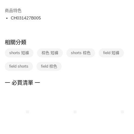
結帳頁面，進行簡訊認證並確認金額後，即可完成結帳。
２．訂單成立數日內，您將收到繳費通知簡訊。
商品特色
付款後門市自取
３．收到繳費通知簡訊後14天內，點擊此簡訊中的連結，可透過四大超商／
CH031427B005
每筆NT$100，滿NT$1,500(含以上)免運費
ATM／網路銀行／等多元方式進行付款，方視為交易完成。
※ 請注意：結帳手續完成當下不需立刻繳費，但若您需要取消訂單，請聯絡
購買商品的店家。未經商家同意取消之訂單仍視為有效，需透過AFTEE先享
後付繳納相關費用。
※ 交易是否成功請以「AFTEE先享後付 」之結帳頁面顯示為準，若有關於
相關分類
是否繳費成功／繳費後需取消欲退款等相關疑問，請聯繫「AFTEE先享後付
客戶支援中心」
https://netprotections.freshdesk.com/support/home
shorts 短褲
棕色 短褲
shorts 棕色
field 短褲
【注意事項】
field shorts
field 棕色
１．透過由恩沛科技股份有限公司提供之「AFTEE先享後付」服務完成之交
易，需依本服務之必要範圍內提供個人資料，並將交易相關給付款項請求債
權轉讓予恩沛科技股份有限公司。
一 必買清單 一
２．關於個人資料處理事宜，請瀏覽以下網址：
https://aftee.tw/terms/#terms3
３．未成年的使用者請事先徵得法定代理人或監護人之同意方可使用
「AFTEE先享後付」，若未經同意申辦者引起之損失，本公司不負相關責
任。
４．使用「AFTEE先享後付」時，將依據個別帳號之用戶狀況，依本公司即
時審查核予不同之上限額度；若仍有額度不足之情形，本公司將視審查結果
請求用戶進行身份認證。
５．嚴禁一人註冊多個帳號或使用他人資訊註冊。若發現惡意使用之情形，
恩沛科技股份有限公司將有權停止該用戶之使用額度並採取法律行動。