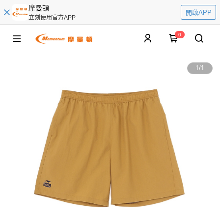
摩曼頓
開啟APP
立刻使用官方APP
0
1
/
1