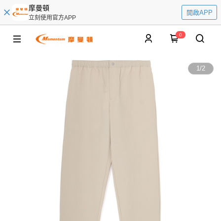
摩曼頓
開啟APP
立刻使用官方APP
0
1
/
2