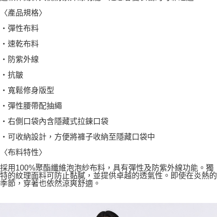
〈產品規格〉
・彈性布料
・速乾布料
・防紫外線
・抗皺
・寬鬆修身版型
・彈性腰帶配抽繩
・右側口袋內含隱藏式拉鍊口袋
・可收納設計，方便將褲子收納至隱藏口袋中
〈布料特性〉
採用100%聚酯纖維泡泡紗布料，具有彈性及防紫外線功能。獨
特的紋理面料可防止黏膩，並提供卓越的透氣性。即使在炎熱的
季節，穿著也依然涼爽舒適。