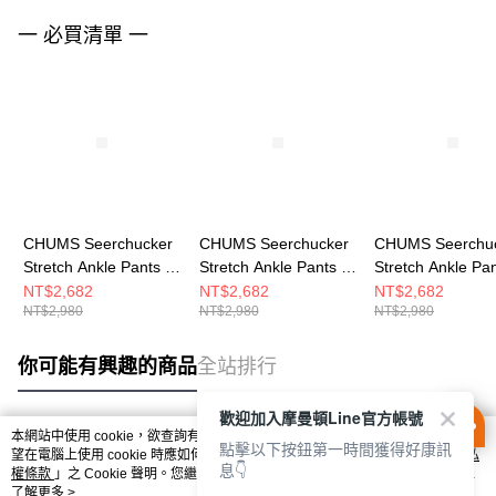
一 必買清單 一
CHUMS Seerchucker
CHUMS Seerchucker
CHUMS Seerchu
Stretch Ankle Pants 男
Stretch Ankle Pants 男
Stretch Ankle Pa
長褲 黑色
長褲 深藍
長褲 卡其綠
NT$2,682
NT$2,682
NT$2,682
NT$2,980
NT$2,980
NT$2,980
CH031421K001
CH031421N001
CH031421M022
你可能有興趣的商品
全站排行
歡迎加入摩曼頓Line官方帳號
本網站中使用 cookie，欲查詢有關本網站使用 cookie 方式之詳情，及若您不希
點擊以下按鈕第一時間獲得好康訊
熱門標籤
望在電腦上使用 cookie 時應如何變更電腦的 cookie 設定，請參閱本網站「
隱私
息👇
權條款
」之 Cookie 聲明。您繼續使用本網站即表示您同意本公司得按本網站使
用條款之 Cookie 聲明使用 cookie。
了解更多 >