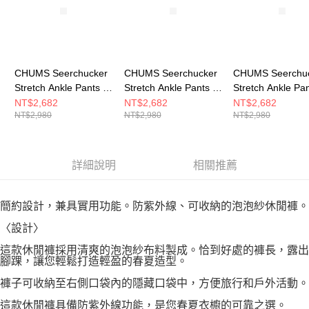
CHUMS Seerchucker
CHUMS Seerchucker
CHUMS Seerchu
Stretch Ankle Pants 男
Stretch Ankle Pants 男
Stretch Ankle Pa
長褲 黑色
長褲 深藍
長褲 卡其綠
NT$2,682
NT$2,682
NT$2,682
NT$2,980
NT$2,980
NT$2,980
CH031421K001
CH031421N001
CH031421M022
詳細說明
相關推薦
簡約設計，兼具實用功能。防紫外線、可收納的泡泡紗休閒褲。
〈設計〉
這款休閒褲採用清爽的泡泡紗布料製成。恰到好處的褲長，露出
腳踝，讓您輕鬆打造輕盈的春夏造型。
褲子可收納至右側口袋內的隱藏口袋中，方便旅行和戶外活動。
這款休閒褲具備防紫外線功能，是您春夏衣櫥的可靠之選。