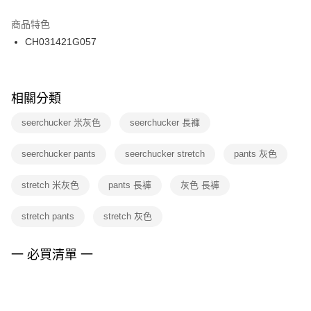
結帳頁面，進行簡訊認證並確認金額後，即可完成結帳。
２．訂單成立數日內，您將收到繳費通知簡訊。
商品特色
付款後門市自取
３．收到繳費通知簡訊後14天內，點擊此簡訊中的連結，可透過四大超商／
CH031421G057
每筆NT$100，滿NT$1,500(含以上)免運費
ATM／網路銀行／等多元方式進行付款，方視為交易完成。
※ 請注意：結帳手續完成當下不需立刻繳費，但若您需要取消訂單，請聯絡
購買商品的店家。未經商家同意取消之訂單仍視為有效，需透過AFTEE先享
後付繳納相關費用。
※ 交易是否成功請以「AFTEE先享後付 」之結帳頁面顯示為準，若有關於
相關分類
是否繳費成功／繳費後需取消欲退款等相關疑問，請聯繫「AFTEE先享後付
客戶支援中心」
https://netprotections.freshdesk.com/support/home
seerchucker 米灰色
seerchucker 長褲
【注意事項】
seerchucker pants
seerchucker stretch
pants 灰色
１．透過由恩沛科技股份有限公司提供之「AFTEE先享後付」服務完成之交
易，需依本服務之必要範圍內提供個人資料，並將交易相關給付款項請求債
權轉讓予恩沛科技股份有限公司。
stretch 米灰色
pants 長褲
灰色 長褲
２．關於個人資料處理事宜，請瀏覽以下網址：
https://aftee.tw/terms/#terms3
stretch pants
stretch 灰色
３．未成年的使用者請事先徵得法定代理人或監護人之同意方可使用
「AFTEE先享後付」，若未經同意申辦者引起之損失，本公司不負相關責
任。
一 必買清單 一
４．使用「AFTEE先享後付」時，將依據個別帳號之用戶狀況，依本公司即
時審查核予不同之上限額度；若仍有額度不足之情形，本公司將視審查結果
請求用戶進行身份認證。
５．嚴禁一人註冊多個帳號或使用他人資訊註冊。若發現惡意使用之情形，
恩沛科技股份有限公司將有權停止該用戶之使用額度並採取法律行動。