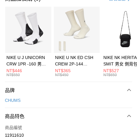
信用卡分期付款
3 期 0 利率 每期
NT$993
21家銀行
合作金庫商業銀行
第一商業銀行
LINE Pay
華南商業銀行
彰化商業銀行
Apple Pay
上海商業儲蓄銀行
台北富邦商業銀行
國泰世華商業銀行
兆豐國際商業銀行
悠遊付
臺灣中小企業銀行
台中商業銀行
NIKE U J UNICORN
NIKE U NK ED CSH
NIKE NK HERIT
匯豐（台灣）商業銀行
華泰商業銀行
CRW 1PR -160 男女
CREW 2P-144
SMIT 男女 側背
全盈+PAY
聯邦商業銀行
遠東國際商業銀行
中統襪 FZ3393100
EMBRDY 男女 短統襪
BA5871010
NT$446
NT$365
NT$527
元大商業銀行
永豐商業銀行
NT$550
NT$450
NT$650
AFTEE先享後付
FZ3073133
玉山商業銀行
星展（台灣）商業銀行
相關說明
台新國際商業銀行
中國信託商業銀行
品牌
【關於「AFTEE先享後付」】
台灣樂天信用卡公司
AFTEE先享後付是「在收到商品之後才付款」的支付方式。 讓您購物簡單
運送方式
CHUMS
便利好安心！
１．簡單：不需註冊會員、不需綁卡、不需儲值。
7-11取貨(快速到店)
２．便利：只要手機號碼，簡訊認證，即可結帳。
商品特色
每筆NT$100，滿NT$1,500(含以上)免運費
３．安心：先確認商品／服務後，再付款。
商品編號
宅配
【「AFTEE先享後付」結帳流程】
１．於結帳方式選擇「AFTEE先享後付」後，將跳轉至「AFTEE先享後付」
11911610
每筆NT$100，滿NT$1,500(含以上)免運費