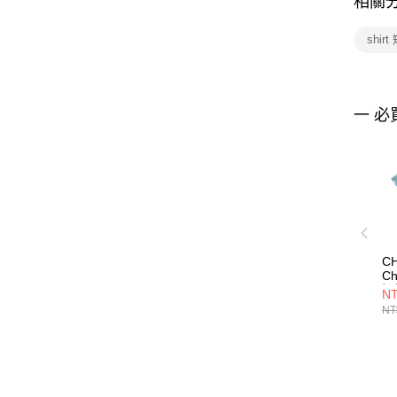
相關
shir
一 必
C
Ch
短
NT
CH
NT