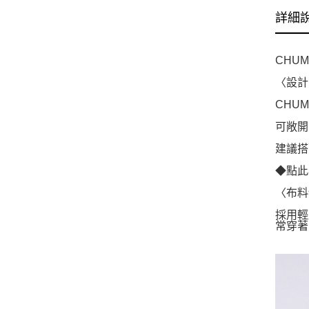
詳細
CHUM
〈設計
CHU
可敞開
建議搭
◆點此看
〈布料
採用輕
常穿著