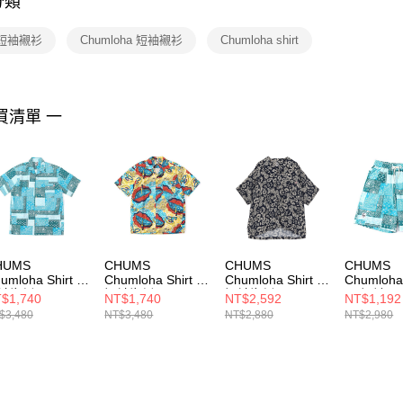
分類
【注意事
１．透過由
t 短袖襯衫
Chumloha 短袖襯衫
Chumloha shirt
交易，需
求債權轉
２．關於
https://aft
３．未成
買清單 一
「AFTE
任。
４．使用「
即時審查
結果請求
５．嚴禁
形，恩沛
動。
HUMS
CHUMS
CHUMS
CHUMS
umloha Shirt 男
Chumloha Shirt 男
Chumloha Shirt 男
Chumloha
袖襯衫
短袖襯衫
短袖襯衫 Stamp
男 短褲
$1,740
NT$1,740
NT$2,592
NT$1,192
021105Z282
CH021105Z271
CH021263Z408
CH03129
$3,480
NT$3,480
NT$2,880
NT$2,980