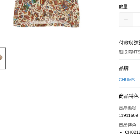
數量
付款與運
超取滿NT$
付款方式
品牌
信用卡一
CHUMS
信用卡分
商品特色
3 期 
商品編號
合作金
LINE Pay
11911609
華南商
Apple Pay
上海商
商品特色
國泰世
CH021
悠遊付
臺灣中