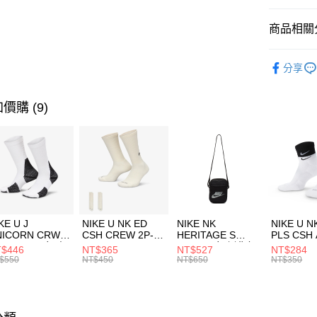
匯豐（
全盈+PAY
聯邦商
商品相關分
元大商
AFTEE先
玉山商
品牌
C
相關說明
分享
台新國
【關於「A
男性商品
台灣樂
AFTEE
便利好安
運動類型
運送方式
價購 (9)
１．簡單
２．便利
促銷活動
7-11取貨
３．安心
每筆NT$1
【「AFT
宅配
１．於結帳
付」結帳
每筆NT$1
２．訂單
３．收到繳
付款後門
KE U J
NIKE U NK ED
NIKE NK
NIKE U N
／ATM／
NICORN CRW
CSH CREW 2P-
HERITAGE S
PLS CSH 
每筆NT$1
※ 請注意
R -160 男女 中
144 EMBRDY 男
SMIT 男女 側背包
144 DBL
$446
NT$365
NT$527
NT$284
絡購買商品
襪 FZ3393100
女 短統襪
BA5871010
襪 DH405
$550
NT$450
NT$650
NT$350
先享後付
FZ3073133
※ 交易是
是否繳費成
付客戶支