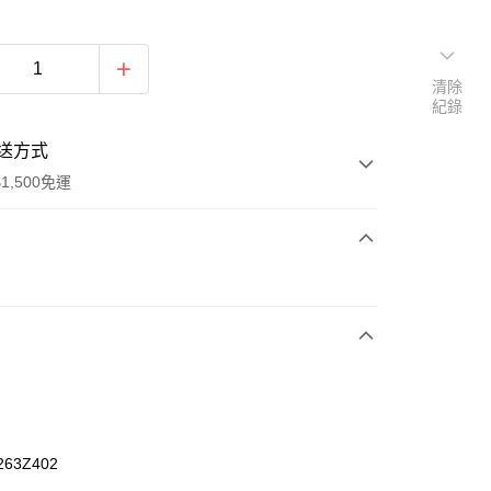
清除
紀錄
送方式
1,500免運
次付款
期付款
0 利率 每期
NT$960
21家銀行
庫商業銀行
第一商業銀行
業銀行
彰化商業銀行
業儲蓄銀行
台北富邦商業銀行
華商業銀行
兆豐國際商業銀行
263Z402
小企業銀行
台中商業銀行