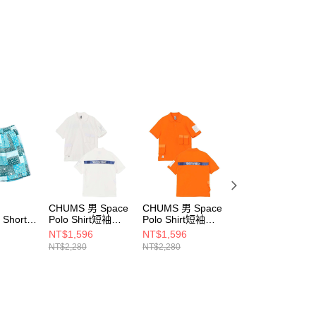
項】
恩沛科技股份有限公司提供之「AFTEE先享後付」服務完成之
依本服務之必要範圍內提供個人資料，並將交易相關給付款項請
讓予恩沛科技股份有限公司。
個人資料處理事宜，請瀏覽以下網址：
ee.tw/terms/#terms3
年的使用者請事先徵得法定代理人或監護人之同意方可使用
E先享後付」，若未經同意申辦者引起之損失，本公司不負相關責
AFTEE先享後付」時，將依據個別帳號之用戶狀況，依本公司
核予不同之上限額度；若仍有額度不足之情形，本公司將視審查
用戶進行身份認證。
一人註冊多個帳號或使用他人資訊註冊。若發現惡意使用之情
科技股份有限公司將有權停止該用戶之使用額度並採取法律行
CHUMS 男 Space
CHUMS 男 Space
CHUMS Golf Clu
 Shorts
Polo Shirt短袖
Polo Shirt短袖
T-Shirt 女 短袖上
POLO
POLO
衣
NT$1,596
NT$1,596
NT$592
5Z282
CH021236W001
CH021236D001
CH112195R115
NT$2,280
NT$2,280
NT$1,480