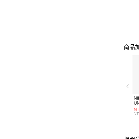
商品加
NI
U
1P
NT
統
NT