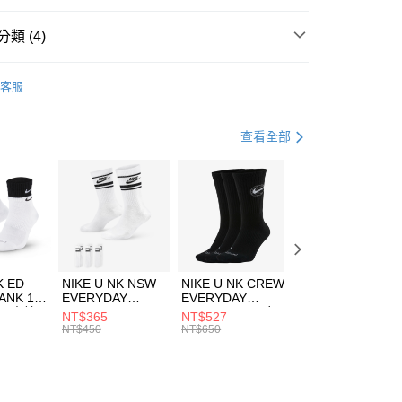
台灣）商業銀行
華泰商業銀行
業銀行
遠東國際商業銀行
類 (4)
業銀行
永豐商業銀行
享後付
業銀行
星展（台灣）商業銀行
HUMS
服飾
客服
際商業銀行
中國信託商業銀行
FTEE先享後付」】
上衣
短袖上衣
天信用卡公司
先享後付是「在收到商品之後才付款」的支付方式。 讓您購物簡單
心！
休閒戶外
服飾
查看全部
：不需註冊會員、不需綁卡、不需儲值。
：只要手機號碼，簡訊認證，即可結帳。
清爽穿搭｜短袖上衣4折起
(快速到店)
：先確認商品／服務後，再付款。
00，滿NT$1,500(含以上)免運費
EE先享後付」結帳流程】
方式選擇「AFTEE先享後付」後，將跳轉至「AFTEE先享後
頁面，進行簡訊認證並確認金額後，即可完成結帳。
00，滿NT$1,500(含以上)免運費
成立數日內，您將收到繳費通知簡訊。
費通知簡訊後14天內，點擊此簡訊中的連結，可透過四大超商
市自取
K ED
NIKE U NK NSW
NIKE U NK CREW
NIKE U NK
網路銀行／等多元方式進行付款，方視為交易完成。
ANK 1P
EVERYDAY
EVERYDAY
EVERYDAY LTW
00，滿NT$1,500(含以上)免運費
：結帳手續完成當下不需立刻繳費，但若您需要取消訂單，請聯
 男 中統
ESSENTIAL CR
BBALL 3PR 男女
ANKLE 3PR 男女
NT$365
NT$527
NT$365
的店家。未經商家同意取消之訂單仍視為有效，需透過AFTEE
8104
男女 短統襪
長統襪
踝襪 SX7677010
NT$450
NT$650
NT$450
繳納相關費用。
DX5089103
DA2123010
否成功請以「AFTEE先享後付 」之結帳頁面顯示為準，若有關於
功／繳費後需取消欲退款等相關疑問，請聯繫「AFTEE先享後
援中心」
https://netprotections.freshdesk.com/support/home