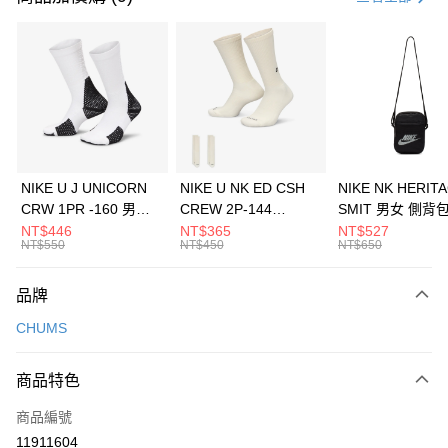
信用卡分期付款
3 期 0 利率 每期
NT$1,060
21家銀行
合作金庫商業銀行
第一商業銀行
LINE Pay
華南商業銀行
彰化商業銀行
Apple Pay
上海商業儲蓄銀行
台北富邦商業銀行
國泰世華商業銀行
兆豐國際商業銀行
悠遊付
臺灣中小企業銀行
台中商業銀行
NIKE U J UNICORN
NIKE U NK ED CSH
NIKE NK HERIT
匯豐（台灣）商業銀行
華泰商業銀行
CRW 1PR -160 男女
CREW 2P-144
SMIT 男女 側背
全盈+PAY
聯邦商業銀行
遠東國際商業銀行
中統襪 FZ3393100
EMBRDY 男女 短統襪
BA5871010
NT$446
NT$365
NT$527
元大商業銀行
永豐商業銀行
NT$550
NT$450
NT$650
AFTEE先享後付
FZ3073133
玉山商業銀行
星展（台灣）商業銀行
相關說明
台新國際商業銀行
中國信託商業銀行
品牌
【關於「AFTEE先享後付」】
台灣樂天信用卡公司
AFTEE先享後付是「在收到商品之後才付款」的支付方式。 讓您購物簡單
運送方式
CHUMS
便利好安心！
１．簡單：不需註冊會員、不需綁卡、不需儲值。
7-11取貨(快速到店)
２．便利：只要手機號碼，簡訊認證，即可結帳。
商品特色
每筆NT$100，滿NT$1,500(含以上)免運費
３．安心：先確認商品／服務後，再付款。
商品編號
宅配
【「AFTEE先享後付」結帳流程】
１．於結帳方式選擇「AFTEE先享後付」後，將跳轉至「AFTEE先享後付」
11911604
每筆NT$100，滿NT$1,500(含以上)免運費