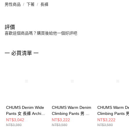
男性商品
下著
長褲
評價
喜歡這個商品嗎？購買後給他一個好評吧
一 必買清單 一
CHUMS Denim Wide
CHUMS Warm Denim
CHUMS Warm D
Pants 女 長褲 Archive
Climbing Pants 男 牛
Climbing Pants 
CH181385Z401
仔褲 Indigo
仔褲 LiveHouse
NT$3,042
NT$3,222
NT$3,222
NT$3,380
NT$3,580
NT$3,580
CH031407N030
CH031407Z380