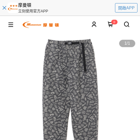
摩曼頓
開啟APP
立刻使用官方APP
0
1
/
1