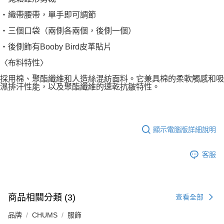
・織帶腰帶，單手即可調節
・三個口袋（兩側各兩個，後側一個）
・後側飾有Booby Bird皮革貼片
〈布料特性〉
採用棉、聚酯纖維和人造絲混紡面料。它兼具棉的柔軟觸感和吸
濕排汗性能，以及聚酯纖維的速乾抗皺特性。
顯示電腦版詳細說明
客服
商品相關分類 (3)
查看全部
品牌
CHUMS
服飾