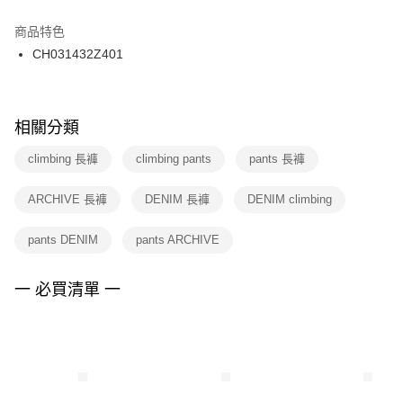
結帳頁面，進行簡訊認證並確認金額後，即可完成結帳。
２．訂單成立數日內，您將收到繳費通知簡訊。
商品特色
付款後門市自取
３．收到繳費通知簡訊後14天內，點擊此簡訊中的連結，可透過四大超商／
CH031432Z401
每筆NT$100，滿NT$1,500(含以上)免運費
ATM／網路銀行／等多元方式進行付款，方視為交易完成。
※ 請注意：結帳手續完成當下不需立刻繳費，但若您需要取消訂單，請聯絡
購買商品的店家。未經商家同意取消之訂單仍視為有效，需透過AFTEE先享
後付繳納相關費用。
※ 交易是否成功請以「AFTEE先享後付 」之結帳頁面顯示為準，若有關於
相關分類
是否繳費成功／繳費後需取消欲退款等相關疑問，請聯繫「AFTEE先享後付
客戶支援中心」
https://netprotections.freshdesk.com/support/home
climbing 長褲
climbing pants
pants 長褲
【注意事項】
ARCHIVE 長褲
DENIM 長褲
DENIM climbing
１．透過由恩沛科技股份有限公司提供之「AFTEE先享後付」服務完成之交
易，需依本服務之必要範圍內提供個人資料，並將交易相關給付款項請求債
權轉讓予恩沛科技股份有限公司。
pants DENIM
pants ARCHIVE
２．關於個人資料處理事宜，請瀏覽以下網址：
https://aftee.tw/terms/#terms3
３．未成年的使用者請事先徵得法定代理人或監護人之同意方可使用
一 必買清單 一
「AFTEE先享後付」，若未經同意申辦者引起之損失，本公司不負相關責
任。
４．使用「AFTEE先享後付」時，將依據個別帳號之用戶狀況，依本公司即
時審查核予不同之上限額度；若仍有額度不足之情形，本公司將視審查結果
請求用戶進行身份認證。
５．嚴禁一人註冊多個帳號或使用他人資訊註冊。若發現惡意使用之情形，
恩沛科技股份有限公司將有權停止該用戶之使用額度並採取法律行動。