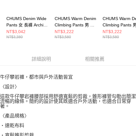
CHUMS Denim Wide
CHUMS Warm Denim
CHUMS Warm D
Pants 女 長褲 Archive
Climbing Pants 男 牛
Climbing Pants 
CH181385Z401
仔褲 Indigo
仔褲 LiveHouse
NT$3,042
NT$3,222
NT$3,222
NT$3,380
NT$3,580
NT$3,580
CH031407N030
CH031407Z380
詳細說明
相關推薦
牛仔攀岩褲，都市與戶外活動皆宜
〈設計〉
這款牛仔攀岩褲腰部採用舒適寬鬆的剪裁，錐形褲管勾勒出簡潔
流暢的線條。簡約的設計使其既適合戶外活動，也適合日常穿
著。
〈產品規格〉
・速乾布料
・寬鬆錐形剪裁