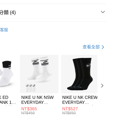
台灣）商業銀行
華泰商業銀行
業銀行
遠東國際商業銀行
類 (4)
業銀行
永豐商業銀行
享後付
業銀行
星展（台灣）商業銀行
HUMS
服飾
客服
際商業銀行
中國信託商業銀行
FTEE先享後付」】
上衣
短袖上衣
天信用卡公司
先享後付是「在收到商品之後才付款」的支付方式。 讓您購物簡單
心！
休閒戶外
服飾
查看全部
：不需註冊會員、不需綁卡、不需儲值。
：只要手機號碼，簡訊認證，即可結帳。
清爽穿搭｜短袖上衣4折起
(快速到店)
：先確認商品／服務後，再付款。
00，滿NT$1,500(含以上)免運費
EE先享後付」結帳流程】
方式選擇「AFTEE先享後付」後，將跳轉至「AFTEE先享後
頁面，進行簡訊認證並確認金額後，即可完成結帳。
00，滿NT$1,500(含以上)免運費
成立數日內，您將收到繳費通知簡訊。
費通知簡訊後14天內，點擊此簡訊中的連結，可透過四大超商
市自取
K ED
NIKE U NK NSW
NIKE U NK CREW
NIKE U NK
網路銀行／等多元方式進行付款，方視為交易完成。
ANK 1P
EVERYDAY
EVERYDAY
EVERYDAY LTW
00，滿NT$1,500(含以上)免運費
：結帳手續完成當下不需立刻繳費，但若您需要取消訂單，請聯
 男 中統
ESSENTIAL CR
BBALL 3PR 男女
ANKLE 3PR 男女
NT$365
NT$527
NT$365
的店家。未經商家同意取消之訂單仍視為有效，需透過AFTEE
8104
男女 短統襪
長統襪
踝襪 SX7677010
NT$450
NT$650
NT$450
繳納相關費用。
DX5089103
DA2123010
否成功請以「AFTEE先享後付 」之結帳頁面顯示為準，若有關於
功／繳費後需取消欲退款等相關疑問，請聯繫「AFTEE先享後
援中心」
https://netprotections.freshdesk.com/support/home