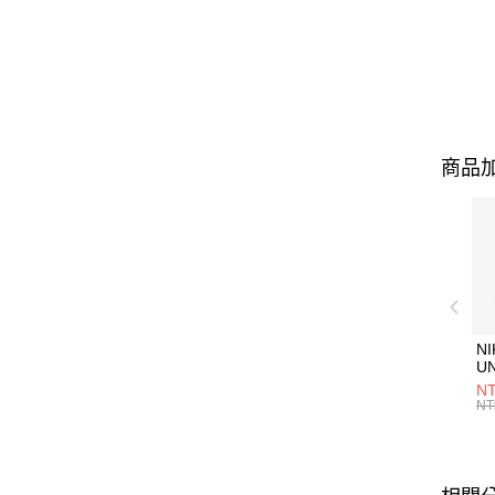
商品加
NI
U
1P
NT
統
NT