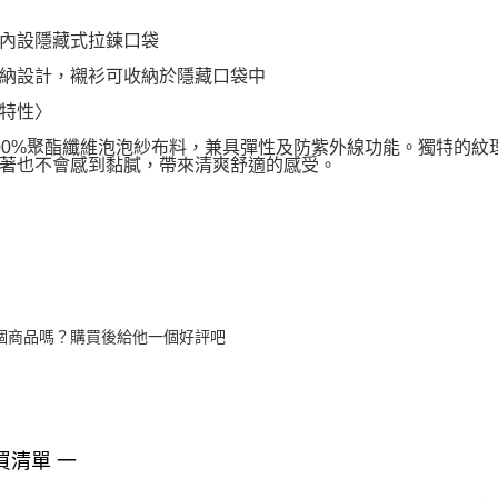
內設隱藏式拉鍊口袋
納設計，襯衫可收納於隱藏口袋中
特性〉
00%聚酯纖維泡泡紗布料，兼具彈性及防紫外線功能。獨特的
著也不會感到黏膩，帶來清爽舒適的感受。
個商品嗎？購買後給他一個好評吧
買清單 一