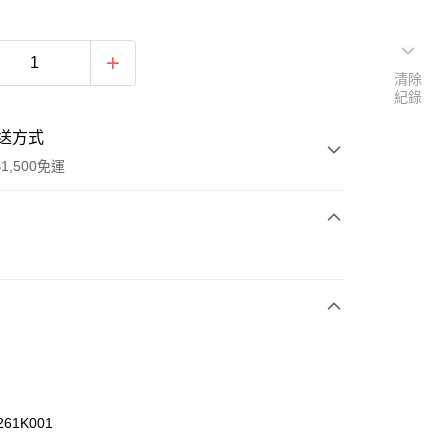
清除
紀錄
送方式
1,500免運
次付款
期付款
0 利率 每期
NT$993
21家銀行
庫商業銀行
第一商業銀行
業銀行
彰化商業銀行
業儲蓄銀行
台北富邦商業銀行
華商業銀行
兆豐國際商業銀行
261K001
小企業銀行
台中商業銀行