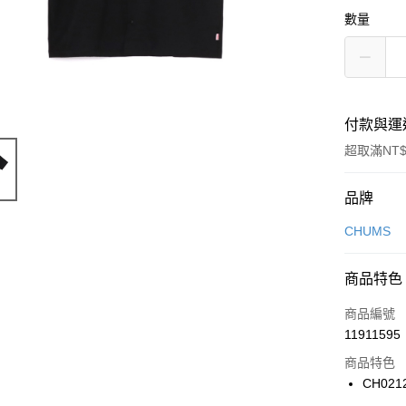
數量
付款與運
超取滿NT$
付款方式
品牌
信用卡一
CHUMS
信用卡分
商品特色
3 期 
商品編號
合作金
LINE Pay
11911595
華南商
Apple Pay
上海商
商品特色
國泰世
CH021
悠遊付
臺灣中