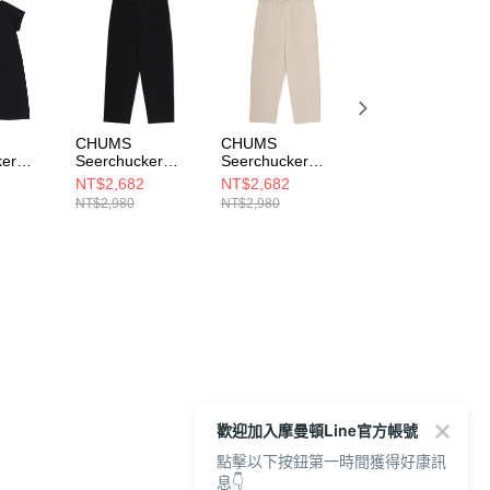
CHUMS
CHUMS
CHUMS
ker
Seerchucker
Seerchucker
Seerchucker
ne-Piece
Stretch Ankle
Stretch Ankle
Stretch One-Piec
NT$2,682
NT$2,682
NT$3,312
裝(附收
Pants 男 長褲 黑
Pants 男 長褲 米
女 短袖洋裝(附收
NT$2,980
NT$2,980
NT$3,680
色
色
灰色
納袋) 米灰色
1K001
CH031421K001
CH031421G057
CH181371G057
歡迎加入摩曼頓Line官方帳號
點擊以下按鈕第一時間獲得好康訊
息👇