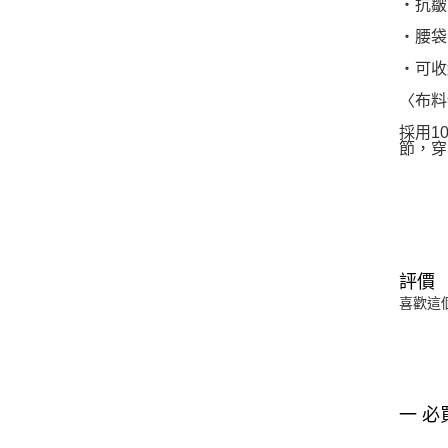
・抗皺
・腰袋
・可收
〈布料
採用1
節，穿
評價
喜歡這
一 必