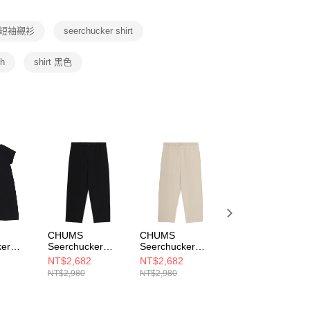
項】
恩沛科技股份有限公司提供之「AFTEE先享後付」服務完成之
 短袖襯衫
seerchucker shirt
依本服務之必要範圍內提供個人資料，並將交易相關給付款項請
讓予恩沛科技股份有限公司。
個人資料處理事宜，請瀏覽以下網址：
ch
shirt 黑色
ee.tw/terms/#terms3
年的使用者請事先徵得法定代理人或監護人之同意方可使用
E先享後付」，若未經同意申辦者引起之損失，本公司不負相關責
AFTEE先享後付」時，將依據個別帳號之用戶狀況，依本公司
核予不同之上限額度；若仍有額度不足之情形，本公司將視審查
用戶進行身份認證。
一人註冊多個帳號或使用他人資訊註冊。若發現惡意使用之情
科技股份有限公司將有權停止該用戶之使用額度並採取法律行
CHUMS
CHUMS
CHUMS
ker
Seerchucker
Seerchucker
Seerchucker
ne-Piece
Stretch Ankle
Stretch Ankle
Stretch One-Piec
NT$2,682
NT$2,682
NT$3,312
裝(附收
Pants 男 長褲 黑
Pants 男 長褲 米
女 短袖洋裝(附收
NT$2,980
NT$2,980
NT$3,680
色
色
灰色
納袋) 米灰色
1K001
CH031421K001
CH031421G057
CH181371G057