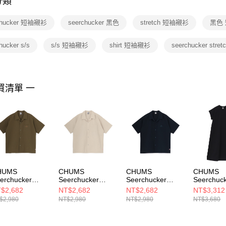
分類
【注意事
１．透過由
chucker 短袖襯衫
seerchucker 黑色
stretch 短袖襯衫
黑色
交易，需
求債權轉
２．關於
hucker s/s
s/s 短袖襯衫
shirt 短袖襯衫
seerchucker stret
https://aft
３．未成
「AFTE
任。
買清單 一
４．使用「
即時審查
結果請求
５．嚴禁
形，恩沛
動。
HUMS
CHUMS
CHUMS
CHUMS
erchucker
Seerchucker
Seerchucker
Seerchuc
retch S/S Shirt
Stretch S/S Shirt
Stretch S/S Shirt
Stretch O
$2,682
NT$2,682
NT$2,682
NT$3,312
 短袖襯衫 卡其
男 短袖襯衫 米灰
男 短袖襯衫 深藍
女 短袖洋
$2,980
NT$2,980
NT$2,980
NT$3,680
色
CH021261N001
納袋) 黑
H021261M022
CH021261G057
CH18137