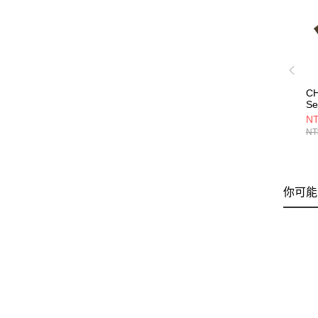
C
Se
St
NT
男
NT
綠
C
你可能