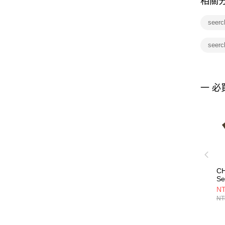
相關
seer
seerc
一 必
C
Se
St
NT
男
NT
綠
C