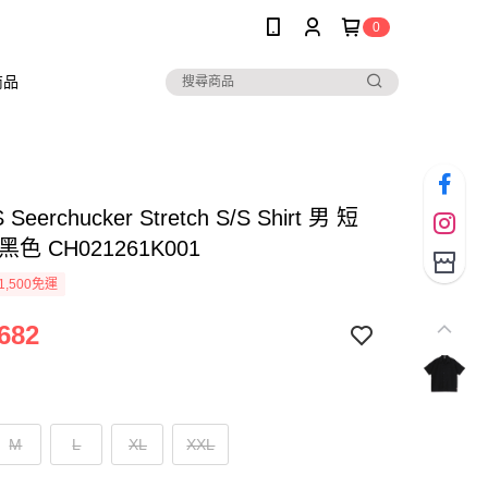
0
商品
Seerchucker Stretch S/S Shirt 男 短
色 CH021261K001
1,500免運
682
M
L
XL
XXL