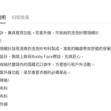
說明
相關推薦
計，兼具實用功能。防紫外線、可收納的泡泡紗開領襯衫
〉
領襯衫採用清爽的泡泡紗布料製成。寬鬆的輪廓帶來舒適的穿著
設計，胸袋上飾有Booby Face標誌，別具匠心。
收納於腰袋內的隱藏式口袋中，方便旅行和戶外活動。
紫外線功能，是您春夏衣櫥的必備單品。
規格〉
布料
布料
外線