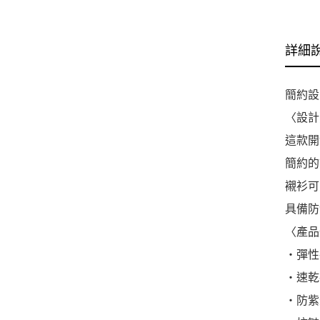
詳細
簡約設
〈設計
這款開
簡約的
襯衫可
具備防
〈產品
・彈性
・速乾
・防紫