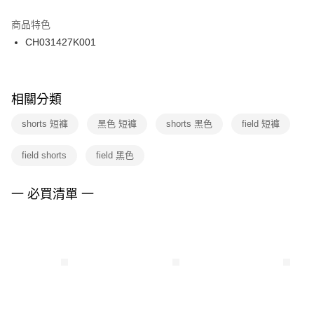
結帳頁面，進行簡訊認證並確認金額後，即可完成結帳。
２．訂單成立數日內，您將收到繳費通知簡訊。
商品特色
付款後門市自取
３．收到繳費通知簡訊後14天內，點擊此簡訊中的連結，可透過四大超商／
CH031427K001
每筆NT$100，滿NT$1,500(含以上)免運費
ATM／網路銀行／等多元方式進行付款，方視為交易完成。
※ 請注意：結帳手續完成當下不需立刻繳費，但若您需要取消訂單，請聯絡
購買商品的店家。未經商家同意取消之訂單仍視為有效，需透過AFTEE先享
後付繳納相關費用。
※ 交易是否成功請以「AFTEE先享後付 」之結帳頁面顯示為準，若有關於
相關分類
是否繳費成功／繳費後需取消欲退款等相關疑問，請聯繫「AFTEE先享後付
客戶支援中心」
https://netprotections.freshdesk.com/support/home
shorts 短褲
黑色 短褲
shorts 黑色
field 短褲
【注意事項】
field shorts
field 黑色
１．透過由恩沛科技股份有限公司提供之「AFTEE先享後付」服務完成之交
易，需依本服務之必要範圍內提供個人資料，並將交易相關給付款項請求債
權轉讓予恩沛科技股份有限公司。
一 必買清單 一
２．關於個人資料處理事宜，請瀏覽以下網址：
https://aftee.tw/terms/#terms3
３．未成年的使用者請事先徵得法定代理人或監護人之同意方可使用
「AFTEE先享後付」，若未經同意申辦者引起之損失，本公司不負相關責
任。
４．使用「AFTEE先享後付」時，將依據個別帳號之用戶狀況，依本公司即
時審查核予不同之上限額度；若仍有額度不足之情形，本公司將視審查結果
請求用戶進行身份認證。
５．嚴禁一人註冊多個帳號或使用他人資訊註冊。若發現惡意使用之情形，
恩沛科技股份有限公司將有權停止該用戶之使用額度並採取法律行動。