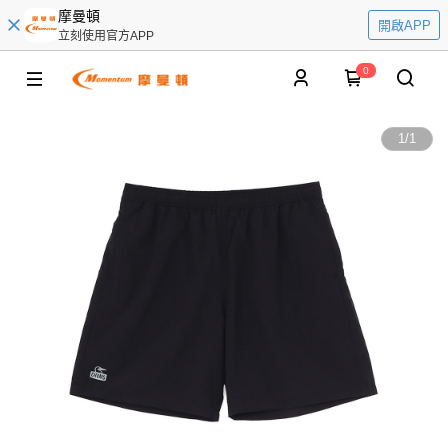
摩曼頓
開啟APP
立刻使用官方APP
0
1
/
1