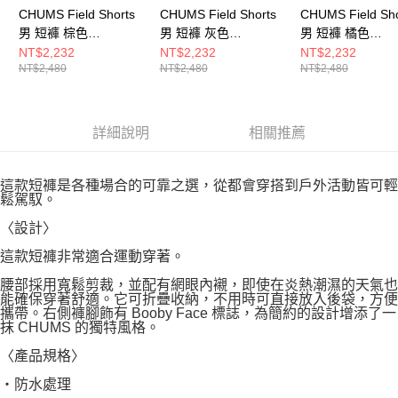
CHUMS Field Shorts
CHUMS Field Shorts
CHUMS Field Sho
男 短褲 棕色
男 短褲 灰色
男 短褲 橘色
CH031427B005
CH031427G001
CH031427D001
NT$2,232
NT$2,232
NT$2,232
NT$2,480
NT$2,480
NT$2,480
詳細說明
相關推薦
這款短褲是各種場合的可靠之選，從都會穿搭到戶外活動皆可輕
鬆駕馭。
〈設計〉
這款短褲非常適合運動穿著。
腰部採用寬鬆剪裁，並配有網眼內襯，即使在炎熱潮濕的天氣也
能確保穿著舒適。它可折疊收納，不用時可直接放入後袋，方便
攜帶。右側褲腳飾有 Booby Face 標誌，為簡約的設計增添了一
抹 CHUMS 的獨特風格。
〈產品規格〉
・防水處理