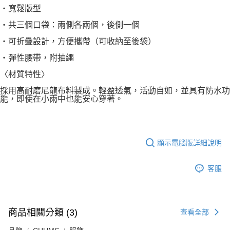
・寬鬆版型
・共三個口袋：兩側各兩個，後側一個
・可折疊設計，方便攜帶（可收納至後袋）
・彈性腰帶，附抽繩
〈材質特性〉
採用高耐磨尼龍布料製成。輕盈透氣，活動自如，並具有防水功
能，即使在小雨中也能安心穿著。
顯示電腦版詳細說明
客服
商品相關分類 (3)
查看全部