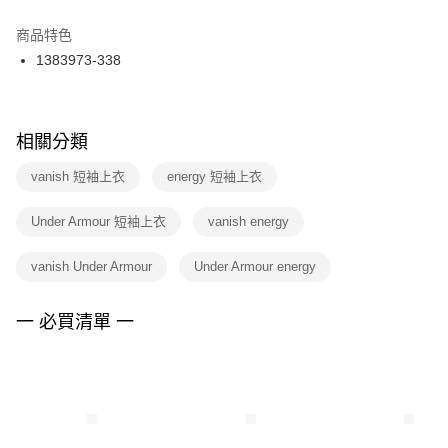
結帳頁面，進行簡訊認證並確認金額後，即可完成結帳。
２．訂單成立數日內，您將收到繳費通知簡訊。
商品特色
付款後門市自取
３．收到繳費通知簡訊後14天內，點擊此簡訊中的連結，可透過四大超商／
1383973-338
每筆NT$100，滿NT$1,500(含以上)免運費
ATM／網路銀行／等多元方式進行付款，方視為交易完成。
※ 請注意：結帳手續完成當下不需立刻繳費，但若您需要取消訂單，請聯絡
購買商品的店家。未經商家同意取消之訂單仍視為有效，需透過AFTEE先享
後付繳納相關費用。
※ 交易是否成功請以「AFTEE先享後付 」之結帳頁面顯示為準，若有關於
相關分類
是否繳費成功／繳費後需取消欲退款等相關疑問，請聯繫「AFTEE先享後付
客戶支援中心」
https://netprotections.freshdesk.com/support/home
vanish 短袖上衣
energy 短袖上衣
【注意事項】
Under Armour 短袖上衣
vanish energy
１．透過由恩沛科技股份有限公司提供之「AFTEE先享後付」服務完成之交
易，需依本服務之必要範圍內提供個人資料，並將交易相關給付款項請求債
權轉讓予恩沛科技股份有限公司。
vanish Under Armour
Under Armour energy
２．關於個人資料處理事宜，請瀏覽以下網址：
https://aftee.tw/terms/#terms3
３．未成年的使用者請事先徵得法定代理人或監護人之同意方可使用
一 必買清單 一
「AFTEE先享後付」，若未經同意申辦者引起之損失，本公司不負相關責
任。
４．使用「AFTEE先享後付」時，將依據個別帳號之用戶狀況，依本公司即
時審查核予不同之上限額度；若仍有額度不足之情形，本公司將視審查結果
請求用戶進行身份認證。
５．嚴禁一人註冊多個帳號或使用他人資訊註冊。若發現惡意使用之情形，
恩沛科技股份有限公司將有權停止該用戶之使用額度並採取法律行動。