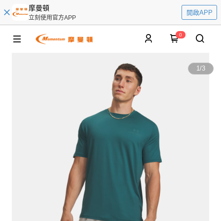
摩曼頓
開啟APP
立刻使用官方APP
0
1
/
3