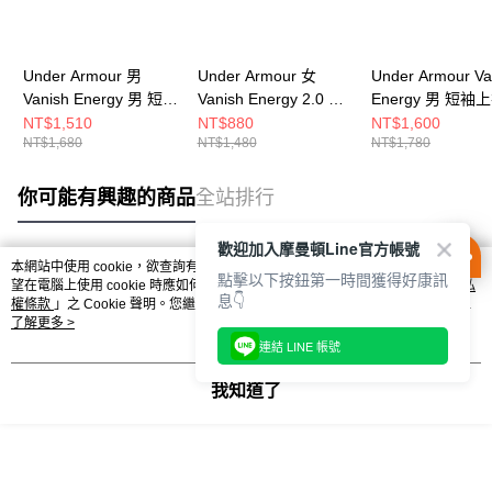
Under Armour 男
Under Armour 女
Under Armour Va
Vanish Energy 男 短袖
Vanish Energy 2.0 女
Energy 男 短袖
上衣 1383973-100
短袖上衣 1379141-
6009761-410
NT$1,510
NT$880
NT$1,600
NT$1,680
NT$1,480
NT$1,780
647
你可能有興趣的商品
全站排行
歡迎加入摩曼頓Line官方帳號
本網站中使用 cookie，欲查詢有關本網站使用 cookie 方式之詳情，及若您不希
點擊以下按鈕第一時間獲得好康訊
熱門標籤
望在電腦上使用 cookie 時應如何變更電腦的 cookie 設定，請參閱本網站「
隱私
息👇
權條款
」之 Cookie 聲明。您繼續使用本網站即表示您同意本公司得按本網站使
用條款之 Cookie 聲明使用 cookie。
了解更多 >
連結 LINE 帳號
我知道了