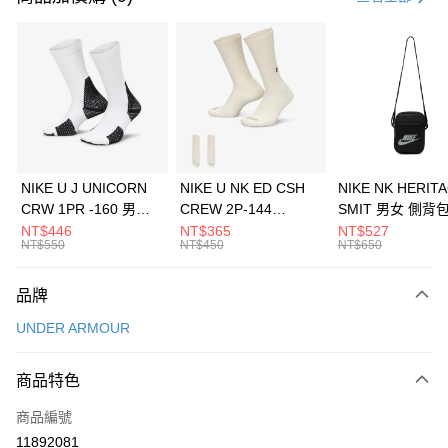
信用卡分期付款
3 期 0 利率 每期
NT$560
21家銀行
合作金庫商業銀行
第一商業銀行
LINE Pay
華南商業銀行
彰化商業銀行
Apple Pay
上海商業儲蓄銀行
台北富邦商業銀行
國泰世華商業銀行
兆豐國際商業銀行
悠遊付
臺灣中小企業銀行
台中商業銀行
NIKE U J UNICORN
NIKE U NK ED CSH
NIKE NK HERIT
匯豐（台灣）商業銀行
華泰商業銀行
CRW 1PR -160 男女
CREW 2P-144
SMIT 男女 側背
全盈+PAY
聯邦商業銀行
遠東國際商業銀行
中統襪 FZ3393100
EMBRDY 男女 短統襪
BA5871010
NT$446
NT$365
NT$527
元大商業銀行
永豐商業銀行
NT$550
NT$450
NT$650
AFTEE先享後付
FZ3073133
玉山商業銀行
星展（台灣）商業銀行
相關說明
台新國際商業銀行
中國信託商業銀行
品牌
【關於「AFTEE先享後付」】
台灣樂天信用卡公司
AFTEE先享後付是「在收到商品之後才付款」的支付方式。 讓您購物簡單
運送方式
UNDER ARMOUR
便利好安心！
１．簡單：不需註冊會員、不需綁卡、不需儲值。
7-11取貨(快速到店)
２．便利：只要手機號碼，簡訊認證，即可結帳。
商品特色
每筆NT$100，滿NT$1,500(含以上)免運費
３．安心：先確認商品／服務後，再付款。
商品編號
宅配
【「AFTEE先享後付」結帳流程】
１．於結帳方式選擇「AFTEE先享後付」後，將跳轉至「AFTEE先享後付」
11892081
每筆NT$100，滿NT$1,500(含以上)免運費