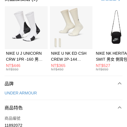
信用卡分期付款
3 期 0 利率 每期
NT$660
21家銀行
合作金庫商業銀行
第一商業銀行
LINE Pay
華南商業銀行
彰化商業銀行
Apple Pay
上海商業儲蓄銀行
台北富邦商業銀行
國泰世華商業銀行
兆豐國際商業銀行
悠遊付
臺灣中小企業銀行
台中商業銀行
NIKE U J UNICORN
NIKE U NK ED CSH
NIKE NK HERIT
匯豐（台灣）商業銀行
華泰商業銀行
CRW 1PR -160 男女
CREW 2P-144
SMIT 男女 側背
全盈+PAY
聯邦商業銀行
遠東國際商業銀行
中統襪 FZ3393100
EMBRDY 男女 短統襪
BA5871010
NT$446
NT$365
NT$527
元大商業銀行
永豐商業銀行
NT$550
NT$450
NT$650
AFTEE先享後付
FZ3073133
玉山商業銀行
星展（台灣）商業銀行
相關說明
台新國際商業銀行
中國信託商業銀行
品牌
【關於「AFTEE先享後付」】
台灣樂天信用卡公司
AFTEE先享後付是「在收到商品之後才付款」的支付方式。 讓您購物簡單
運送方式
UNDER ARMOUR
便利好安心！
１．簡單：不需註冊會員、不需綁卡、不需儲值。
7-11取貨(快速到店)
２．便利：只要手機號碼，簡訊認證，即可結帳。
商品特色
每筆NT$100，滿NT$1,500(含以上)免運費
３．安心：先確認商品／服務後，再付款。
商品編號
宅配
【「AFTEE先享後付」結帳流程】
１．於結帳方式選擇「AFTEE先享後付」後，將跳轉至「AFTEE先享後付」
11892072
每筆NT$100，滿NT$1,500(含以上)免運費