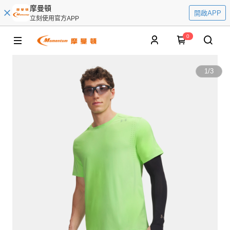
摩曼頓
開啟APP
立刻使用官方APP
0
1
/
3