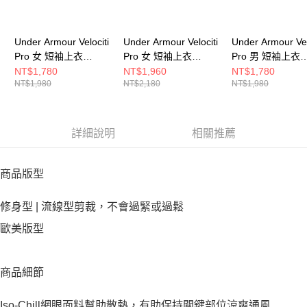
Under Armour Velociti
Under Armour Velociti
Under Armour Vel
Pro 女 短袖上衣
Pro 女 短袖上衣
Pro 男 短袖上衣
6009536-001
6012729-001
6009506-069
NT$1,780
NT$1,960
NT$1,780
NT$1,980
NT$2,180
NT$1,980
詳細說明
相關推薦
商品版型
修身型 | 流線型剪裁，不會過緊或過鬆
歐美版型
商品細節
Iso-Chill網眼面料幫助散熱，有助保持關鍵部位涼爽通風