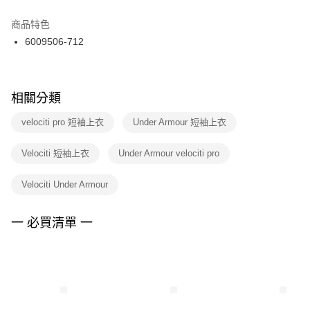
結帳頁面，進行簡訊認證並確認金額後，即可完成結帳。
２．訂單成立數日內，您將收到繳費通知簡訊。
商品特色
付款後門市自取
３．收到繳費通知簡訊後14天內，點擊此簡訊中的連結，可透過四大超商／
6009506-712
每筆NT$100，滿NT$1,500(含以上)免運費
ATM／網路銀行／等多元方式進行付款，方視為交易完成。
※ 請注意：結帳手續完成當下不需立刻繳費，但若您需要取消訂單，請聯絡
購買商品的店家。未經商家同意取消之訂單仍視為有效，需透過AFTEE先享
後付繳納相關費用。
※ 交易是否成功請以「AFTEE先享後付 」之結帳頁面顯示為準，若有關於
相關分類
是否繳費成功／繳費後需取消欲退款等相關疑問，請聯繫「AFTEE先享後付
客戶支援中心」
https://netprotections.freshdesk.com/support/home
velociti pro 短袖上衣
Under Armour 短袖上衣
【注意事項】
Velociti 短袖上衣
Under Armour velociti pro
１．透過由恩沛科技股份有限公司提供之「AFTEE先享後付」服務完成之交
易，需依本服務之必要範圍內提供個人資料，並將交易相關給付款項請求債
權轉讓予恩沛科技股份有限公司。
Velociti Under Armour
２．關於個人資料處理事宜，請瀏覽以下網址：
https://aftee.tw/terms/#terms3
３．未成年的使用者請事先徵得法定代理人或監護人之同意方可使用
一 必買清單 一
「AFTEE先享後付」，若未經同意申辦者引起之損失，本公司不負相關責
任。
４．使用「AFTEE先享後付」時，將依據個別帳號之用戶狀況，依本公司即
時審查核予不同之上限額度；若仍有額度不足之情形，本公司將視審查結果
請求用戶進行身份認證。
５．嚴禁一人註冊多個帳號或使用他人資訊註冊。若發現惡意使用之情形，
恩沛科技股份有限公司將有權停止該用戶之使用額度並採取法律行動。