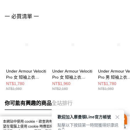
一 必買清單 一
Under Armour Velociti
Under Armour Velociti
Under Armour Vel
Pro 女 短袖上衣
Pro 女 短袖上衣
Pro 男 短袖上衣
6009536-001
6012729-001
6009506-069
NT$1,780
NT$1,960
NT$1,780
NT$1,980
NT$2,180
NT$1,980
你可能有興趣的商品
全站排行
歡迎加入摩曼頓Line官方帳號
本網站中使用 cookie，欲查詢有關本網站使用 cookie 方式之詳情，及若您不希
點擊以下按鈕第一時間獲得好康訊
熱門標籤
望在電腦上使用 cookie 時應如何變更電腦的 cookie 設定，請參閱本網站「
隱私