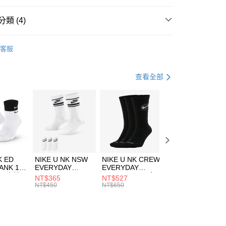
台灣）商業銀行
華泰商業銀行
業銀行
遠東國際商業銀行
類 (4)
業銀行
永豐商業銀行
享後付
業銀行
星展（台灣）商業銀行
DER ARMOUR
服飾
客服
際商業銀行
中國信託商業銀行
FTEE先享後付」】
上衣
短袖上衣
天信用卡公司
先享後付是「在收到商品之後才付款」的支付方式。 讓您購物簡單
心！
健身重訓
服飾
查看全部
：不需註冊會員、不需綁卡、不需儲值。
：只要手機號碼，簡訊認證，即可結帳。
清爽穿搭｜短袖上衣4折起
(快速到店)
：先確認商品／服務後，再付款。
00，滿NT$1,500(含以上)免運費
EE先享後付」結帳流程】
方式選擇「AFTEE先享後付」後，將跳轉至「AFTEE先享後
頁面，進行簡訊認證並確認金額後，即可完成結帳。
00，滿NT$1,500(含以上)免運費
成立數日內，您將收到繳費通知簡訊。
費通知簡訊後14天內，點擊此簡訊中的連結，可透過四大超商
市自取
K ED
NIKE U NK NSW
NIKE U NK CREW
NIKE U NK
網路銀行／等多元方式進行付款，方視為交易完成。
ANK 1P
EVERYDAY
EVERYDAY
EVERYDAY LTW
00，滿NT$1,500(含以上)免運費
：結帳手續完成當下不需立刻繳費，但若您需要取消訂單，請聯
 男 中統
ESSENTIAL CR
BBALL 3PR 男女
ANKLE 3PR 男女
NT$365
NT$527
NT$365
的店家。未經商家同意取消之訂單仍視為有效，需透過AFTEE
8104
男女 短統襪
長統襪
踝襪 SX7677010
NT$450
NT$650
NT$450
繳納相關費用。
DX5089103
DA2123010
否成功請以「AFTEE先享後付 」之結帳頁面顯示為準，若有關於
功／繳費後需取消欲退款等相關疑問，請聯繫「AFTEE先享後
援中心」
https://netprotections.freshdesk.com/support/home