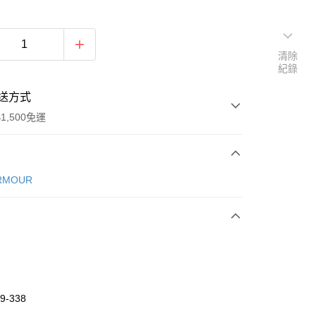
清除
紀錄
送方式
1,500免運
次付款
RMOUR
期付款
0 利率 每期
NT$726
21家銀行
庫商業銀行
第一商業銀行
業銀行
彰化商業銀行
業儲蓄銀行
台北富邦商業銀行
華商業銀行
兆豐國際商業銀行
9-338
小企業銀行
台中商業銀行