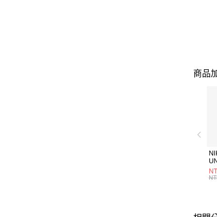
商品加
NI
U
1P
NT
統
NT