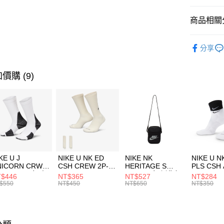
匯豐（
全盈+PAY
聯邦商
商品相關分
元大商
AFTEE先
玉山商
品牌
UN
相關說明
分享
台新國
【關於「A
男性商品
台灣樂
AFTEE
便利好安
運動類型
運送方式
價購 (9)
１．簡單
２．便利
促銷活動
7-11取貨
３．安心
每筆NT$1
【「AFT
宅配
１．於結帳
付」結帳
每筆NT$1
２．訂單
３．收到繳
付款後門
KE U J
NIKE U NK ED
NIKE NK
NIKE U N
／ATM／
NICORN CRW
CSH CREW 2P-
HERITAGE S
PLS CSH 
每筆NT$1
※ 請注意
R -160 男女 中
144 EMBRDY 男
SMIT 男女 側背包
144 DBL
$446
NT$365
NT$527
NT$284
絡購買商品
襪 FZ3393100
女 短統襪
BA5871010
襪 DH405
$550
NT$450
NT$650
NT$350
先享後付
FZ3073133
※ 交易是
是否繳費成
付客戶支