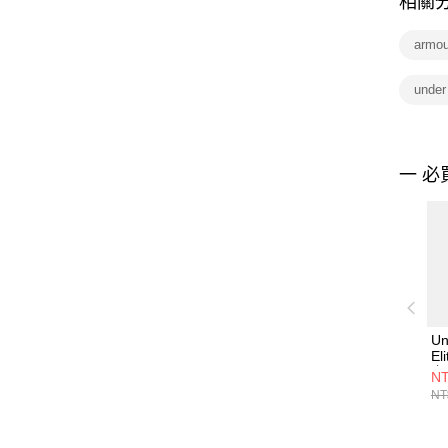
相關
armo
under
一 必
Un
El
上衣
NT
NT