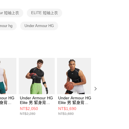
項】
恩沛科技股份有限公司提供之「AFTEE先享後付」服務完成之
mour 短袖上衣
ELITE 短袖上衣
依本服務之必要範圍內提供個人資料，並將交易相關給付款項請
讓予恩沛科技股份有限公司。
個人資料處理事宜，請瀏覽以下網址：
mour hg
Under Armour HG
ee.tw/terms/#terms3
年的使用者請事先徵得法定代理人或監護人之同意方可使用
E先享後付」，若未經同意申辦者引起之損失，本公司不負相關責
AFTEE先享後付」時，將依據個別帳號之用戶狀況，依本公司
核予不同之上限額度；若仍有額度不足之情形，本公司將視審查
用戶進行身份認證。
一人註冊多個帳號或使用他人資訊註冊。若發現惡意使用之情
科技股份有限公司將有權停止該用戶之使用額度並採取法律行
mour HG
Under Armour HG
Under Armour HG
Under Armour 女
 緊身背心
Elite 男 緊身背心
Elite 男 緊身背心
Launch Elite 女 
100
6015382-009
6015380-009
袖上衣 1389564-
NT$2,050
NT$1,690
NT$1,380
100
NT$2,280
NT$1,880
NT$1,980