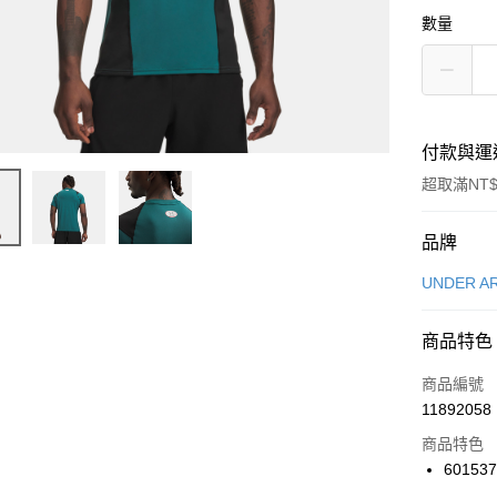
數量
付款與運
超取滿NT$
付款方式
品牌
信用卡一
UNDER A
信用卡分
商品特色
3 期 
商品編號
合作金
LINE Pay
11892058
華南商
Apple Pay
上海商
商品特色
國泰世
601537
悠遊付
臺灣中