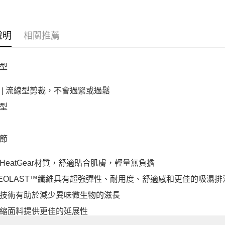
說明
相關推薦
型
 | 流線型剪裁，不會過緊或過鬆
型
節
HeatGear材質，舒適貼合肌膚，輕量無負擔
EOLAST™纖維具有超強彈性、耐用度、舒適感和更佳的吸濕排
技術有助於減少異味微生物的滋長
縮面料提供更佳的延展性