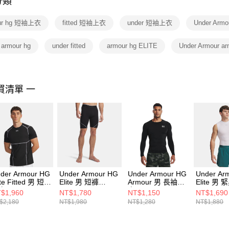
分類
【注意事
１．透過由
ur hg 短袖上衣
fitted 短袖上衣
under 短袖上衣
Under Ar
交易，需
求債權轉
２．關於
 armour hg
under fitted
armour hg ELITE
Under Armour ar
https://aft
３．未成
「AFTE
任。
買清單 一
４．使用「
即時審查
結果請求
５．嚴禁
形，恩沛
動。
der Armour HG
Under Armour HG
Under Armour HG
Under Ar
ite Fitted 男 短袖
Elite 男 短褲
Armour 男 長袖上
Elite 男
 6015379-009
6015388-008
衣 1361524-001
6015380-
$1,960
NT$1,780
NT$1,150
NT$1,690
$2,180
NT$1,980
NT$1,280
NT$1,880