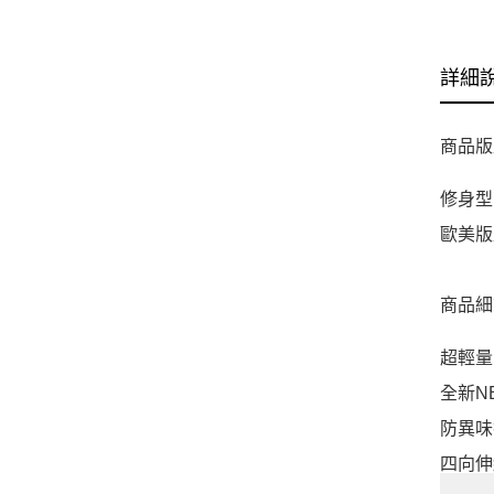
詳細
商品版
修身型
歐美版
商品細
超輕量
全新N
防異味
四向伸