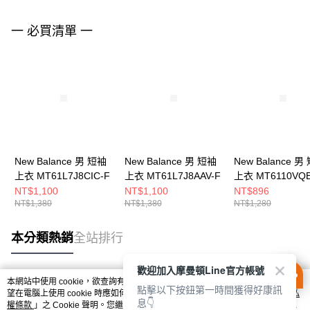
一 必買清單 一
New Balance 男 短袖
New Balance 男 短袖
New Balance 男
上衣 MT61L7J8CIC-F
上衣 MT61L7J8AAV-F
上衣 MT6110VQB
NT$1,100
NT$1,100
NT$896
NT$1,380
NT$1,380
NT$1,280
本分類熱銷
全站排行
歡迎加入摩曼頓Line官方帳號
本網站中使用 cookie，欲查詢有關本網站使用 cookie 方式之詳情，及若您不希
點擊以下按鈕第一時間獲得好康訊
熱門標籤
望在電腦上使用 cookie 時應如何變更電腦的 cookie 設定，請參閱本網站「
隱私
息👇
權條款
」之 Cookie 聲明。您繼續使用本網站即表示您同意本公司得按本網站使