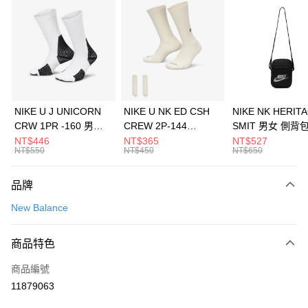
信用卡分期付款
3 期 0 利率 每期
NT$460
21家銀行
合作金庫商業銀行
第一商業銀行
LINE Pay
華南商業銀行
彰化商業銀行
Apple Pay
上海商業儲蓄銀行
台北富邦商業銀行
國泰世華商業銀行
兆豐國際商業銀行
悠遊付
臺灣中小企業銀行
台中商業銀行
NIKE U J UNICORN
NIKE U NK ED CSH
NIKE NK HERIT
匯豐（台灣）商業銀行
華泰商業銀行
CRW 1PR -160 男女
CREW 2P-144
SMIT 男女 側背
全盈+PAY
聯邦商業銀行
遠東國際商業銀行
中統襪 FZ3393100
EMBRDY 男女 短統襪
BA5871010
NT$446
NT$365
NT$527
元大商業銀行
永豐商業銀行
NT$550
NT$450
NT$650
AFTEE先享後付
FZ3073133
玉山商業銀行
星展（台灣）商業銀行
相關說明
台新國際商業銀行
中國信託商業銀行
品牌
【關於「AFTEE先享後付」】
台灣樂天信用卡公司
AFTEE先享後付是「在收到商品之後才付款」的支付方式。 讓您購物簡單
運送方式
New Balance
便利好安心！
１．簡單：不需註冊會員、不需綁卡、不需儲值。
7-11取貨(快速到店)
２．便利：只要手機號碼，簡訊認證，即可結帳。
商品特色
每筆NT$100，滿NT$1,500(含以上)免運費
３．安心：先確認商品／服務後，再付款。
商品編號
宅配
【「AFTEE先享後付」結帳流程】
１．於結帳方式選擇「AFTEE先享後付」後，將跳轉至「AFTEE先享後付」
11879063
每筆NT$100，滿NT$1,500(含以上)免運費
結帳頁面，進行簡訊認證並確認金額後，即可完成結帳。