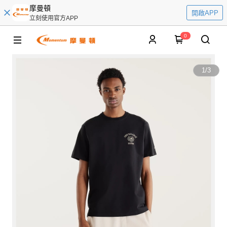
摩曼頓
開啟APP
立刻使用官方APP
0
1
/
3