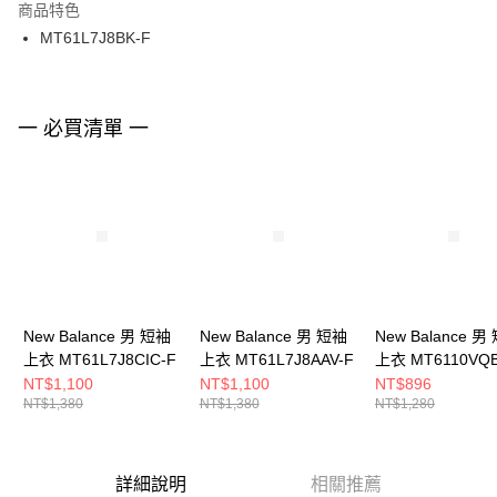
２．訂單成立數日內，您將收到繳費通知簡訊。
商品特色
付款後門市自取
３．收到繳費通知簡訊後14天內，點擊此簡訊中的連結，可透過四大超商／
MT61L7J8BK-F
每筆NT$100，滿NT$1,500(含以上)免運費
ATM／網路銀行／等多元方式進行付款，方視為交易完成。
※ 請注意：結帳手續完成當下不需立刻繳費，但若您需要取消訂單，請聯絡
購買商品的店家。未經商家同意取消之訂單仍視為有效，需透過AFTEE先享
後付繳納相關費用。
※ 交易是否成功請以「AFTEE先享後付 」之結帳頁面顯示為準，若有關於
一 必買清單 一
是否繳費成功／繳費後需取消欲退款等相關疑問，請聯繫「AFTEE先享後付
客戶支援中心」
https://netprotections.freshdesk.com/support/home
【注意事項】
１．透過由恩沛科技股份有限公司提供之「AFTEE先享後付」服務完成之交
易，需依本服務之必要範圍內提供個人資料，並將交易相關給付款項請求債
權轉讓予恩沛科技股份有限公司。
２．關於個人資料處理事宜，請瀏覽以下網址：
https://aftee.tw/terms/#terms3
３．未成年的使用者請事先徵得法定代理人或監護人之同意方可使用
New Balance 男 短袖
New Balance 男 短袖
New Balance 男
「AFTEE先享後付」，若未經同意申辦者引起之損失，本公司不負相關責
上衣 MT61L7J8CIC-F
上衣 MT61L7J8AAV-F
上衣 MT6110VQB
任。
４．使用「AFTEE先享後付」時，將依據個別帳號之用戶狀況，依本公司即
NT$1,100
NT$1,100
NT$896
時審查核予不同之上限額度；若仍有額度不足之情形，本公司將視審查結果
NT$1,380
NT$1,380
NT$1,280
請求用戶進行身份認證。
５．嚴禁一人註冊多個帳號或使用他人資訊註冊。若發現惡意使用之情形，
恩沛科技股份有限公司將有權停止該用戶之使用額度並採取法律行動。
詳細說明
相關推薦