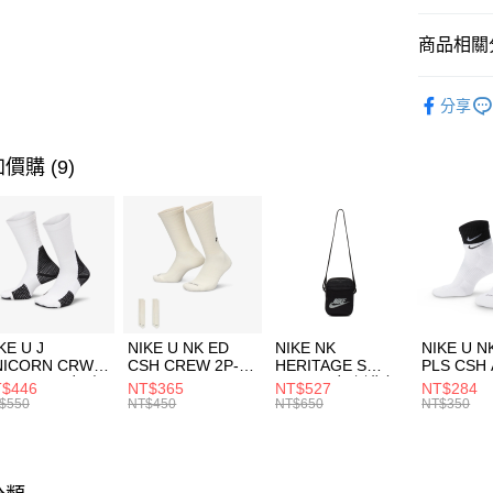
匯豐（
全盈+PAY
聯邦商
商品相關分
元大商
AFTEE先
玉山商
品牌
Ne
相關說明
分享
台新國
【關於「A
男性商品
台灣樂
AFTEE
便利好安
運動類型
運送方式
價購 (9)
１．簡單
２．便利
促銷活動
7-11取貨
３．安心
每筆NT$1
【「AFT
宅配
１．於結帳
付」結帳
每筆NT$1
２．訂單
３．收到繳
付款後門
KE U J
NIKE U NK ED
NIKE NK
NIKE U N
／ATM／
NICORN CRW
CSH CREW 2P-
HERITAGE S
PLS CSH 
每筆NT$1
※ 請注意
R -160 男女 中
144 EMBRDY 男
SMIT 男女 側背包
144 DBL
$446
NT$365
NT$527
NT$284
絡購買商品
襪 FZ3393100
女 短統襪
BA5871010
襪 DH405
$550
NT$450
NT$650
NT$350
先享後付
FZ3073133
※ 交易是
是否繳費成
付客戶支