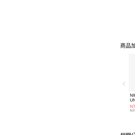
商品加
NI
U
1P
NT
統
NT