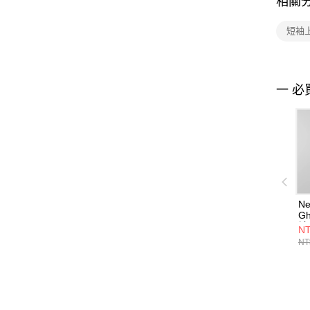
相關
短袖
一 必
Ne
Gh
袖
NT
W
NT