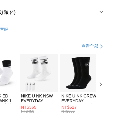
台灣）商業銀行
華泰商業銀行
業銀行
遠東國際商業銀行
類 (4)
業銀行
永豐商業銀行
享後付
業銀行
星展（台灣）商業銀行
w Balance
服飾
客服
際商業銀行
中國信託商業銀行
FTEE先享後付」】
上衣
短袖上衣
天信用卡公司
先享後付是「在收到商品之後才付款」的支付方式。 讓您購物簡單
心！
休閒戶外
服飾
查看全部
：不需註冊會員、不需綁卡、不需儲值。
：只要手機號碼，簡訊認證，即可結帳。
清爽穿搭｜短袖上衣4折起
(快速到店)
：先確認商品／服務後，再付款。
00，滿NT$1,500(含以上)免運費
EE先享後付」結帳流程】
方式選擇「AFTEE先享後付」後，將跳轉至「AFTEE先享後
頁面，進行簡訊認證並確認金額後，即可完成結帳。
00，滿NT$1,500(含以上)免運費
成立數日內，您將收到繳費通知簡訊。
費通知簡訊後14天內，點擊此簡訊中的連結，可透過四大超商
市自取
K ED
NIKE U NK NSW
NIKE U NK CREW
NIKE U NK
網路銀行／等多元方式進行付款，方視為交易完成。
ANK 1P
EVERYDAY
EVERYDAY
EVERYDAY LTW
00，滿NT$1,500(含以上)免運費
：結帳手續完成當下不需立刻繳費，但若您需要取消訂單，請聯
 男 中統
ESSENTIAL CR
BBALL 3PR 男女
ANKLE 3PR 男女
NT$365
NT$527
NT$365
的店家。未經商家同意取消之訂單仍視為有效，需透過AFTEE
8104
男女 短統襪
長統襪
踝襪 SX7677010
NT$450
NT$650
NT$450
繳納相關費用。
DX5089103
DA2123010
否成功請以「AFTEE先享後付 」之結帳頁面顯示為準，若有關於
功／繳費後需取消欲退款等相關疑問，請聯繫「AFTEE先享後
援中心」
https://netprotections.freshdesk.com/support/home