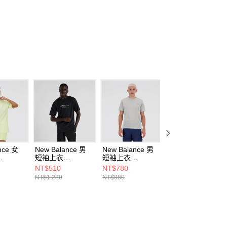
項】
恩沛科技股份有限公司提供之「AFTEE先享後付」服務完成之
依本服務之必要範圍內提供個人資料，並將交易相關給付款項請
讓予恩沛科技股份有限公司。
個人資料處理事宜，請瀏覽以下網址：
ee.tw/terms/#terms3
年的使用者請事先徵得法定代理人或監護人之同意方可使用
E先享後付」，若未經同意申辦者引起之損失，本公司不負相關責
AFTEE先享後付」時，將依據個別帳號之用戶狀況，依本公司
核予不同之上限額度；若仍有額度不足之情形，本公司將視審查
用戶進行身份認證。
一人註冊多個帳號或使用他人資訊註冊。若發現惡意使用之情
科技股份有限公司將有權停止該用戶之使用額度並採取法律行
nce 女
New Balance 男
New Balance 男
New Balance 男
短袖上衣
短袖上衣
短袖上衣
LLT-F
MT43551BK-F
MT41253AG-F
MT43552WT-F
NT$510
NT$780
NT$510
NT$1,280
NT$980
NT$1,280