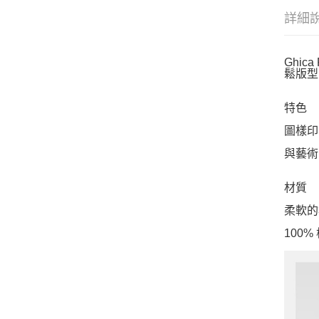
詳細
Ghi
鬆版型
特色
圖樣印
與藝術
材質
柔軟的
100%