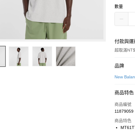
數量
付款與運
超取滿NT$
付款方式
品牌
信用卡一
New Bala
信用卡分
商品特色
3 期 
商品編號
合作金
LINE Pay
11879059
華南商
Apple Pay
上海商
商品特色
國泰世
MT61T
悠遊付
臺灣中