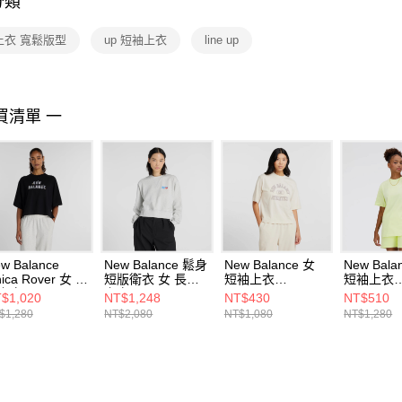
分類
【注意事
１．透過由
上衣 寬鬆版型
up 短袖上衣
line up
交易，需
求債權轉
２．關於
https://aft
３．未成
買清單 一
「AFTE
任。
４．使用「
即時審查
結果請求
５．嚴禁
形，恩沛
動。
w Balance
New Balance 鬆身
New Balance 女
New Bala
ica Rover 女 短
短版衛衣 女 長袖
短袖上衣
短袖上衣
上衣
上衣
WT43521LIN-F
WT41501
$1,020
NT$1,248
NT$430
NT$510
T61Y502BK-F
WT53507AHH-F
$1,280
NT$2,080
NT$1,080
NT$1,280