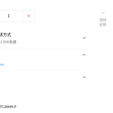
清除
紀錄
送方式
1,500免運
次付款
nce
期付款
0 利率 每期
NT$426
21家銀行
庫商業銀行
第一商業銀行
業銀行
彰化商業銀行
業儲蓄銀行
台北富邦商業銀行
華商業銀行
兆豐國際商業銀行
7CJAHH-F
小企業銀行
台中商業銀行