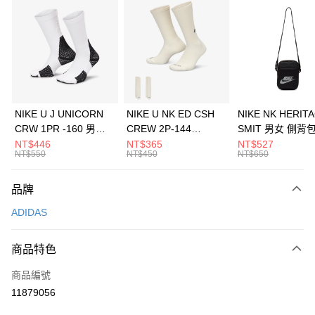
信用卡分期付款
3 期 0 利率 每期
NT$363
21家銀行
合作金庫商業銀行
第一商業銀行
LINE Pay
華南商業銀行
彰化商業銀行
Apple Pay
上海商業儲蓄銀行
台北富邦商業銀行
國泰世華商業銀行
兆豐國際商業銀行
悠遊付
臺灣中小企業銀行
台中商業銀行
NIKE U J UNICORN
NIKE U NK ED CSH
NIKE NK HERIT
匯豐（台灣）商業銀行
華泰商業銀行
CRW 1PR -160 男女
CREW 2P-144
SMIT 男女 側背
全盈+PAY
聯邦商業銀行
遠東國際商業銀行
中統襪 FZ3393100
EMBRDY 男女 短統襪
BA5871010
NT$446
NT$365
NT$527
元大商業銀行
永豐商業銀行
NT$550
NT$450
NT$650
AFTEE先享後付
FZ3073133
玉山商業銀行
星展（台灣）商業銀行
相關說明
台新國際商業銀行
中國信託商業銀行
品牌
【關於「AFTEE先享後付」】
台灣樂天信用卡公司
AFTEE先享後付是「在收到商品之後才付款」的支付方式。 讓您購物簡單
運送方式
ADIDAS
便利好安心！
１．簡單：不需註冊會員、不需綁卡、不需儲值。
7-11取貨(快速到店)
２．便利：只要手機號碼，簡訊認證，即可結帳。
商品特色
每筆NT$100，滿NT$1,500(含以上)免運費
３．安心：先確認商品／服務後，再付款。
商品編號
宅配
【「AFTEE先享後付」結帳流程】
１．於結帳方式選擇「AFTEE先享後付」後，將跳轉至「AFTEE先享後付」
11879056
每筆NT$100，滿NT$1,500(含以上)免運費
結帳頁面，進行簡訊認證並確認金額後，即可完成結帳。