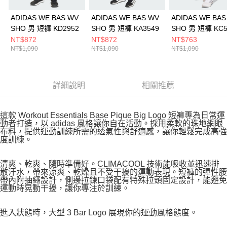
ADIDAS WE BAS WV
ADIDAS WE BAS WV
ADIDAS WE BAS
SHO 男 短褲 KD2952
SHO 男 短褲 KA3549
SHO 男 短褲 KC5
NT$872
NT$872
NT$763
NT$1,090
NT$1,090
NT$1,090
詳細說明
相關推薦
這款 Workout Essentials Base Pique Big Logo 短褲專為日常運
動者打造，以 adidas 風格讓你自在活動。採用柔軟的珠地網眼
布料，提供運動訓練所需的透氣性與舒適感，讓你輕鬆完成高強
度訓練。
清爽、乾爽、隨時準備好。CLIMACOOL 技術能吸收並迅速排
散汗水，帶來涼爽、乾燥且不受干擾的運動表現。短褲的彈性腰
帶內附抽繩設計，側邊拉鍊口袋配有特殊拉頭固定設計，能避免
運動時晃動干擾，讓你專注於訓練。
進入狀態時，大型 3 Bar Logo 展現你的運動風格態度。