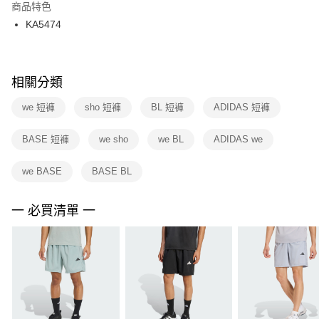
２．訂單成立數日內，您將收到繳費通知簡訊。
商品特色
付款後門市自取
３．收到繳費通知簡訊後14天內，點擊此簡訊中的連結，可透過四大超商／
KA5474
每筆NT$100，滿NT$1,500(含以上)免運費
ATM／網路銀行／等多元方式進行付款，方視為交易完成。
※ 請注意：結帳手續完成當下不需立刻繳費，但若您需要取消訂單，請聯絡
購買商品的店家。未經商家同意取消之訂單仍視為有效，需透過AFTEE先享
後付繳納相關費用。
※ 交易是否成功請以「AFTEE先享後付 」之結帳頁面顯示為準，若有關於
相關分類
是否繳費成功／繳費後需取消欲退款等相關疑問，請聯繫「AFTEE先享後付
客戶支援中心」
https://netprotections.freshdesk.com/support/home
we 短褲
sho 短褲
BL 短褲
ADIDAS 短褲
【注意事項】
BASE 短褲
we sho
we BL
ADIDAS we
１．透過由恩沛科技股份有限公司提供之「AFTEE先享後付」服務完成之交
易，需依本服務之必要範圍內提供個人資料，並將交易相關給付款項請求債
權轉讓予恩沛科技股份有限公司。
we BASE
BASE BL
２．關於個人資料處理事宜，請瀏覽以下網址：
https://aftee.tw/terms/#terms3
３．未成年的使用者請事先徵得法定代理人或監護人之同意方可使用
一 必買清單 一
「AFTEE先享後付」，若未經同意申辦者引起之損失，本公司不負相關責
任。
４．使用「AFTEE先享後付」時，將依據個別帳號之用戶狀況，依本公司即
時審查核予不同之上限額度；若仍有額度不足之情形，本公司將視審查結果
請求用戶進行身份認證。
５．嚴禁一人註冊多個帳號或使用他人資訊註冊。若發現惡意使用之情形，
恩沛科技股份有限公司將有權停止該用戶之使用額度並採取法律行動。