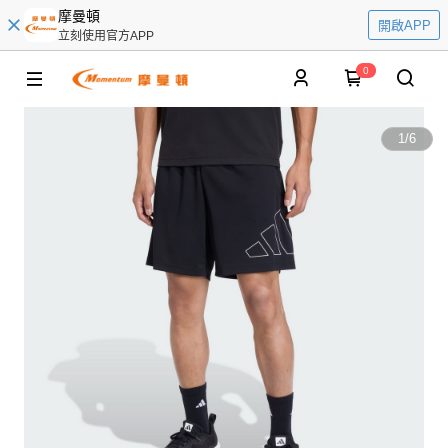
摩曼頓
開啟APP
立刻使用官方APP
0
1
/
6