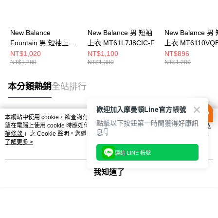
New Balance
New Balance 男 短袖
New Balance 男
Fountain 男 短袖上衣
上衣 MT61L7J8CIC-F
上衣 MT6110VQB
MT61J9ICNNY-F
NT$1,020
NT$1,100
NT$896
NT$1,280
NT$1,380
NT$1,280
本分類熱銷
全站排行
歡迎加入摩曼頓Line官方帳號
本網站中使用 cookie，欲查詢有關本網站使用 cookie 方式之詳情，及若您不希
點擊以下按鈕第一時間獲得好康訊
熱門標籤
望在電腦上使用 cookie 時應如何變更電腦的 cookie 設定，請參閱本網站「
隱私
息👇
權條款
」之 Cookie 聲明。您繼續使用本網站即表示您同意本公司得按本網站使
用條款之 Cookie 聲明使用 cookie。
了解更多 >
連結 LINE 帳號
我知道了