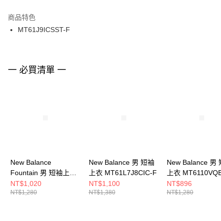
結帳頁面，進行簡訊認證並確認金額後，即可完成結帳。
２．訂單成立數日內，您將收到繳費通知簡訊。
商品特色
付款後門市自取
３．收到繳費通知簡訊後14天內，點擊此簡訊中的連結，可透過四大超商／
MT61J9ICSST-F
每筆NT$100，滿NT$1,500(含以上)免運費
ATM／網路銀行／等多元方式進行付款，方視為交易完成。
※ 請注意：結帳手續完成當下不需立刻繳費，但若您需要取消訂單，請聯絡
購買商品的店家。未經商家同意取消之訂單仍視為有效，需透過AFTEE先享
後付繳納相關費用。
※ 交易是否成功請以「AFTEE先享後付 」之結帳頁面顯示為準，若有關於
一 必買清單 一
是否繳費成功／繳費後需取消欲退款等相關疑問，請聯繫「AFTEE先享後付
客戶支援中心」
https://netprotections.freshdesk.com/support/home
【注意事項】
１．透過由恩沛科技股份有限公司提供之「AFTEE先享後付」服務完成之交
易，需依本服務之必要範圍內提供個人資料，並將交易相關給付款項請求債
權轉讓予恩沛科技股份有限公司。
２．關於個人資料處理事宜，請瀏覽以下網址：
https://aftee.tw/terms/#terms3
３．未成年的使用者請事先徵得法定代理人或監護人之同意方可使用
New Balance
New Balance 男 短袖
New Balance 男
「AFTEE先享後付」，若未經同意申辦者引起之損失，本公司不負相關責
Fountain 男 短袖上衣
上衣 MT61L7J8CIC-F
上衣 MT6110VQB
任。
４．使用「AFTEE先享後付」時，將依據個別帳號之用戶狀況，依本公司即
MT61J9ICNNY-F
NT$1,020
NT$1,100
NT$896
時審查核予不同之上限額度；若仍有額度不足之情形，本公司將視審查結果
NT$1,280
NT$1,380
NT$1,280
請求用戶進行身份認證。
５．嚴禁一人註冊多個帳號或使用他人資訊註冊。若發現惡意使用之情形，
恩沛科技股份有限公司將有權停止該用戶之使用額度並採取法律行動。