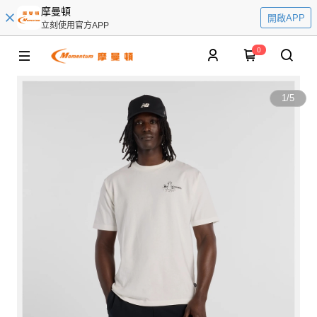
摩曼頓
開啟APP
立刻使用官方APP
0
1
/
5