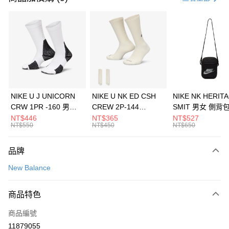
信用卡分期付款
3 期 0 利率 每期
NT$426
21家銀行
合作金庫商業銀行
第一商業銀行
LINE Pay
華南商業銀行
彰化商業銀行
Apple Pay
上海商業儲蓄銀行
台北富邦商業銀行
國泰世華商業銀行
兆豐國際商業銀行
悠遊付
臺灣中小企業銀行
台中商業銀行
NIKE U J UNICORN
NIKE U NK ED CSH
NIKE NK HERIT
匯豐（台灣）商業銀行
華泰商業銀行
CRW 1PR -160 男女
CREW 2P-144
SMIT 男女 側背
全盈+PAY
聯邦商業銀行
遠東國際商業銀行
中統襪 FZ3393100
EMBRDY 男女 短統襪
BA5871010
NT$446
NT$365
NT$527
元大商業銀行
永豐商業銀行
NT$550
NT$450
NT$650
AFTEE先享後付
FZ3073133
玉山商業銀行
星展（台灣）商業銀行
相關說明
台新國際商業銀行
中國信託商業銀行
品牌
【關於「AFTEE先享後付」】
台灣樂天信用卡公司
AFTEE先享後付是「在收到商品之後才付款」的支付方式。 讓您購物簡單
運送方式
New Balance
便利好安心！
１．簡單：不需註冊會員、不需綁卡、不需儲值。
7-11取貨(快速到店)
２．便利：只要手機號碼，簡訊認證，即可結帳。
商品特色
每筆NT$100，滿NT$1,500(含以上)免運費
３．安心：先確認商品／服務後，再付款。
商品編號
宅配
【「AFTEE先享後付」結帳流程】
１．於結帳方式選擇「AFTEE先享後付」後，將跳轉至「AFTEE先享後付」
11879055
每筆NT$100，滿NT$1,500(含以上)免運費