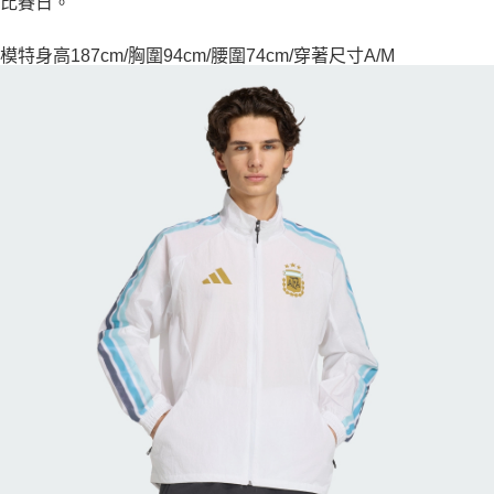
比賽日。
模特身高187cm/胸圍94cm/腰圍74cm/穿著尺寸A/M