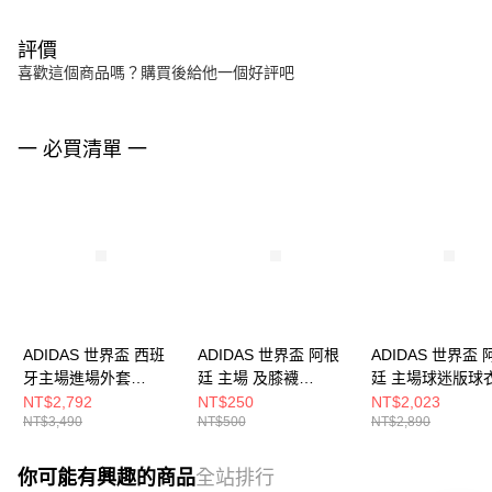
評價
喜歡這個商品嗎？購買後給他一個好評吧
一 必買清單 一
ADIDAS 世界盃 西班
ADIDAS 世界盃 阿根
ADIDAS 世界盃 
牙主場進場外套
廷 主場 及膝襪
廷 主場球迷版球
JZ2253
JM8891
JM8396
NT$2,792
NT$250
NT$2,023
NT$3,490
NT$500
NT$2,890
你可能有興趣的商品
全站排行