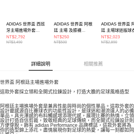
ADIDAS 世界盃 西班
ADIDAS 世界盃 阿根
ADIDAS 世界盃 
牙主場進場外套
廷 主場 及膝襪
廷 主場球迷版球
JZ2253
JM8891
JM8396
NT$2,792
NT$250
NT$2,023
NT$3,490
NT$500
NT$2,890
詳細說明
相關推薦
世界盃 阿根廷主場進場外套
這款外套採立領和全開式拉鍊設計，打造大膽的足球風格造型
阿根廷主場進場外套是兼具性能與時尚的個性單品。這款外套的
設計靈感源自比賽球衣的功能性設計，是球迷和潮流達人的必備
單品。具光澤感的布料觸感增添現代感，展現比賽的熱情。立領
設計打造自信剪裁，致敬經典的足球傳統，而全開式拉鍊設計則
方便穿脫。飾有 adidas Performance 品牌標誌，這款外套將為
你的造型錦上添花。盡情展現你對足球的熱愛，讓每一刻都如同