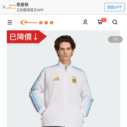
摩曼頓
開啟APP
立刻使用官方APP
0
1
/
6