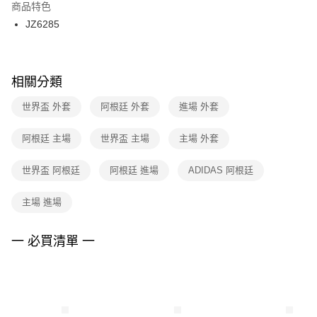
２．訂單成立數日內，您將收到繳費通知簡訊。
商品特色
付款後門市自取
３．收到繳費通知簡訊後14天內，點擊此簡訊中的連結，可透過四大超商／
JZ6285
每筆NT$100，滿NT$1,500(含以上)免運費
ATM／網路銀行／等多元方式進行付款，方視為交易完成。
※ 請注意：結帳手續完成當下不需立刻繳費，但若您需要取消訂單，請聯絡
購買商品的店家。未經商家同意取消之訂單仍視為有效，需透過AFTEE先享
後付繳納相關費用。
※ 交易是否成功請以「AFTEE先享後付 」之結帳頁面顯示為準，若有關於
相關分類
是否繳費成功／繳費後需取消欲退款等相關疑問，請聯繫「AFTEE先享後付
客戶支援中心」
https://netprotections.freshdesk.com/support/home
世界盃 外套
阿根廷 外套
進場 外套
【注意事項】
阿根廷 主場
世界盃 主場
主場 外套
１．透過由恩沛科技股份有限公司提供之「AFTEE先享後付」服務完成之交
易，需依本服務之必要範圍內提供個人資料，並將交易相關給付款項請求債
權轉讓予恩沛科技股份有限公司。
世界盃 阿根廷
阿根廷 進場
ADIDAS 阿根廷
２．關於個人資料處理事宜，請瀏覽以下網址：
https://aftee.tw/terms/#terms3
主場 進場
３．未成年的使用者請事先徵得法定代理人或監護人之同意方可使用
「AFTEE先享後付」，若未經同意申辦者引起之損失，本公司不負相關責
任。
一 必買清單 一
４．使用「AFTEE先享後付」時，將依據個別帳號之用戶狀況，依本公司即
時審查核予不同之上限額度；若仍有額度不足之情形，本公司將視審查結果
請求用戶進行身份認證。
５．嚴禁一人註冊多個帳號或使用他人資訊註冊。若發現惡意使用之情形，
恩沛科技股份有限公司將有權停止該用戶之使用額度並採取法律行動。