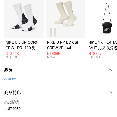
信用卡分期付款
3 期 0 利率 每期
NT$1,163
21家銀行
合作金庫商業銀行
第一商業銀行
LINE Pay
華南商業銀行
彰化商業銀行
Apple Pay
上海商業儲蓄銀行
台北富邦商業銀行
國泰世華商業銀行
兆豐國際商業銀行
悠遊付
臺灣中小企業銀行
台中商業銀行
NIKE U J UNICORN
NIKE U NK ED CSH
NIKE NK HERIT
匯豐（台灣）商業銀行
華泰商業銀行
CRW 1PR -160 男女
CREW 2P-144
SMIT 男女 側背
全盈+PAY
聯邦商業銀行
遠東國際商業銀行
中統襪 FZ3393100
EMBRDY 男女 短統襪
BA5871010
NT$446
NT$365
NT$527
元大商業銀行
永豐商業銀行
NT$550
NT$450
NT$650
AFTEE先享後付
FZ3073133
玉山商業銀行
星展（台灣）商業銀行
相關說明
台新國際商業銀行
中國信託商業銀行
品牌
【關於「AFTEE先享後付」】
台灣樂天信用卡公司
AFTEE先享後付是「在收到商品之後才付款」的支付方式。 讓您購物簡單
運送方式
ADIDAS
便利好安心！
１．簡單：不需註冊會員、不需綁卡、不需儲值。
7-11取貨(快速到店)
２．便利：只要手機號碼，簡訊認證，即可結帳。
商品特色
每筆NT$100，滿NT$1,500(含以上)免運費
３．安心：先確認商品／服務後，再付款。
商品編號
宅配
【「AFTEE先享後付」結帳流程】
１．於結帳方式選擇「AFTEE先享後付」後，將跳轉至「AFTEE先享後付」
11879050
每筆NT$100，滿NT$1,500(含以上)免運費
結帳頁面，進行簡訊認證並確認金額後，即可完成結帳。