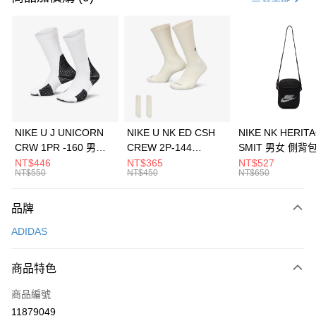
信用卡分期付款
3 期 0 利率 每期
NT$430
21家銀行
合作金庫商業銀行
第一商業銀行
LINE Pay
華南商業銀行
彰化商業銀行
Apple Pay
上海商業儲蓄銀行
台北富邦商業銀行
國泰世華商業銀行
兆豐國際商業銀行
悠遊付
臺灣中小企業銀行
台中商業銀行
NIKE U J UNICORN
NIKE U NK ED CSH
NIKE NK HERIT
匯豐（台灣）商業銀行
華泰商業銀行
CRW 1PR -160 男女
CREW 2P-144
SMIT 男女 側背
全盈+PAY
聯邦商業銀行
遠東國際商業銀行
中統襪 FZ3393100
EMBRDY 男女 短統襪
BA5871010
NT$446
NT$365
NT$527
元大商業銀行
永豐商業銀行
NT$550
NT$450
NT$650
AFTEE先享後付
FZ3073133
玉山商業銀行
星展（台灣）商業銀行
相關說明
台新國際商業銀行
中國信託商業銀行
品牌
【關於「AFTEE先享後付」】
台灣樂天信用卡公司
AFTEE先享後付是「在收到商品之後才付款」的支付方式。 讓您購物簡單
運送方式
ADIDAS
便利好安心！
１．簡單：不需註冊會員、不需綁卡、不需儲值。
7-11取貨(快速到店)
２．便利：只要手機號碼，簡訊認證，即可結帳。
商品特色
每筆NT$100，滿NT$1,500(含以上)免運費
３．安心：先確認商品／服務後，再付款。
商品編號
宅配
【「AFTEE先享後付」結帳流程】
１．於結帳方式選擇「AFTEE先享後付」後，將跳轉至「AFTEE先享後付」
11879049
每筆NT$100，滿NT$1,500(含以上)免運費