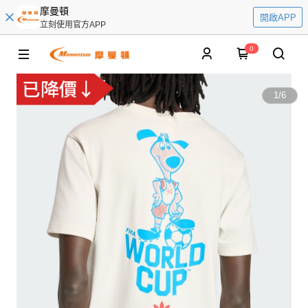
摩曼頓
開啟APP
立刻使用官方APP
0
1
/
6