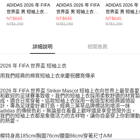
ADIDAS 2026 年 FIFA
ADIDAS 2026 年 FIFA
ADIDAS 2026 年 
世界盃 男 短袖上衣
世界盃 男 短袖上衣
世界盃 男 短袖上
KE2037
KC3833
KE2038
NT$645
NT$645
NT$645
NT$1,290
NT$1,290
NT$1,290
詳細說明
相關推薦
2026 年 FIFA 世界盃 短袖上衣
用我們經典的棉質短袖上衣來慶祝體育傳承
2026 年 FIFA 世界盃 Striker Mascot 短袖上衣向世界上最受喜愛
和歡迎的足球賽事致敬。我們的短袖上衣採用柔軟舒適的材質製
成，適合日常穿著。這款短袖上衣採用一般版型和經典圓領設
計，專為足球愛好者打造，經典三葉草品牌標誌則增添一抹
adidas 的傳統色彩。無論是在看臺上歡呼還是享受悠閒外出，
我們的短袖上衣都是象徵活力的吉祥物，讓你自豪穿上你對運動
的熱愛。
模特身高185cm/胸圍76cm/腰圍66cm/穿著尺寸A/M