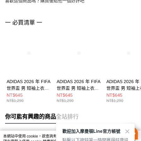
喜歡這個商品嗎？購買後給他一個好評吧
一 必買清單 一
ADIDAS 2026 年 FIFA
ADIDAS 2026 年 FIFA
ADIDAS 2026 年 
世界盃 男 短袖上衣
世界盃 男 短袖上衣
世界盃 男 短袖上
KE2037
KC3833
KE2038
NT$645
NT$645
NT$645
NT$1,290
NT$1,290
NT$1,290
你可能有興趣的商品
全站排行
歡迎加入摩曼頓Line官方帳號
本網站中使用 cookie，欲查詢有關本網站使用 cookie 方式之詳情，及若您不希
點擊以下按鈕第一時間獲得好康訊