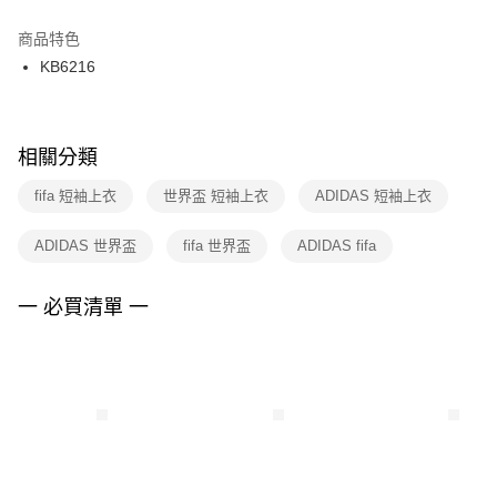
結帳頁面，進行簡訊認證並確認金額後，即可完成結帳。
２．訂單成立數日內，您將收到繳費通知簡訊。
商品特色
付款後門市自取
３．收到繳費通知簡訊後14天內，點擊此簡訊中的連結，可透過四大超商／
KB6216
每筆NT$100，滿NT$1,500(含以上)免運費
ATM／網路銀行／等多元方式進行付款，方視為交易完成。
※ 請注意：結帳手續完成當下不需立刻繳費，但若您需要取消訂單，請聯絡
購買商品的店家。未經商家同意取消之訂單仍視為有效，需透過AFTEE先享
後付繳納相關費用。
※ 交易是否成功請以「AFTEE先享後付 」之結帳頁面顯示為準，若有關於
相關分類
是否繳費成功／繳費後需取消欲退款等相關疑問，請聯繫「AFTEE先享後付
客戶支援中心」
https://netprotections.freshdesk.com/support/home
fifa 短袖上衣
世界盃 短袖上衣
ADIDAS 短袖上衣
【注意事項】
ADIDAS 世界盃
fifa 世界盃
ADIDAS fifa
１．透過由恩沛科技股份有限公司提供之「AFTEE先享後付」服務完成之交
易，需依本服務之必要範圍內提供個人資料，並將交易相關給付款項請求債
權轉讓予恩沛科技股份有限公司。
一 必買清單 一
２．關於個人資料處理事宜，請瀏覽以下網址：
https://aftee.tw/terms/#terms3
３．未成年的使用者請事先徵得法定代理人或監護人之同意方可使用
「AFTEE先享後付」，若未經同意申辦者引起之損失，本公司不負相關責
任。
４．使用「AFTEE先享後付」時，將依據個別帳號之用戶狀況，依本公司即
時審查核予不同之上限額度；若仍有額度不足之情形，本公司將視審查結果
請求用戶進行身份認證。
５．嚴禁一人註冊多個帳號或使用他人資訊註冊。若發現惡意使用之情形，
恩沛科技股份有限公司將有權停止該用戶之使用額度並採取法律行動。