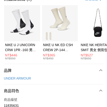
信用卡分期付款
3 期 0 利率 每期
NT$426
21家銀行
合作金庫商業銀行
第一商業銀行
LINE Pay
華南商業銀行
彰化商業銀行
Apple Pay
上海商業儲蓄銀行
台北富邦商業銀行
國泰世華商業銀行
兆豐國際商業銀行
悠遊付
臺灣中小企業銀行
台中商業銀行
NIKE U J UNICORN
NIKE U NK ED CSH
NIKE NK HERIT
匯豐（台灣）商業銀行
華泰商業銀行
CRW 1PR -160 男女
CREW 2P-144
SMIT 男女 側背
全盈+PAY
聯邦商業銀行
遠東國際商業銀行
中統襪 FZ3393100
EMBRDY 男女 短統襪
BA5871010
NT$446
NT$365
NT$527
元大商業銀行
永豐商業銀行
NT$550
NT$450
NT$650
AFTEE先享後付
FZ3073133
玉山商業銀行
星展（台灣）商業銀行
相關說明
台新國際商業銀行
中國信託商業銀行
品牌
【關於「AFTEE先享後付」】
台灣樂天信用卡公司
AFTEE先享後付是「在收到商品之後才付款」的支付方式。 讓您購物簡單
運送方式
UNDER ARMOUR
便利好安心！
１．簡單：不需註冊會員、不需綁卡、不需儲值。
7-11取貨(快速到店)
２．便利：只要手機號碼，簡訊認證，即可結帳。
商品特色
每筆NT$100，滿NT$1,500(含以上)免運費
３．安心：先確認商品／服務後，再付款。
商品編號
宅配
【「AFTEE先享後付」結帳流程】
１．於結帳方式選擇「AFTEE先享後付」後，將跳轉至「AFTEE先享後付」
11835631
每筆NT$100，滿NT$1,500(含以上)免運費