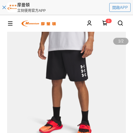
摩曼頓
開啟APP
立刻使用官方APP
0
1
/
2