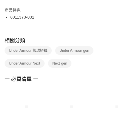
結帳頁面，進行簡訊認證並確認金額後，即可完成結帳。
２．訂單成立數日內，您將收到繳費通知簡訊。
商品特色
付款後門市自取
３．收到繳費通知簡訊後14天內，點擊此簡訊中的連結，可透過四大超商／
6011370-001
每筆NT$100，滿NT$1,500(含以上)免運費
ATM／網路銀行／等多元方式進行付款，方視為交易完成。
※ 請注意：結帳手續完成當下不需立刻繳費，但若您需要取消訂單，請聯絡
購買商品的店家。未經商家同意取消之訂單仍視為有效，需透過AFTEE先享
後付繳納相關費用。
※ 交易是否成功請以「AFTEE先享後付 」之結帳頁面顯示為準，若有關於
相關分類
是否繳費成功／繳費後需取消欲退款等相關疑問，請聯繫「AFTEE先享後付
客戶支援中心」
https://netprotections.freshdesk.com/support/home
Under Armour 籃球短褲
Under Armour gen
【注意事項】
Under Armour Next
Next gen
１．透過由恩沛科技股份有限公司提供之「AFTEE先享後付」服務完成之交
易，需依本服務之必要範圍內提供個人資料，並將交易相關給付款項請求債
權轉讓予恩沛科技股份有限公司。
一 必買清單 一
２．關於個人資料處理事宜，請瀏覽以下網址：
https://aftee.tw/terms/#terms3
３．未成年的使用者請事先徵得法定代理人或監護人之同意方可使用
「AFTEE先享後付」，若未經同意申辦者引起之損失，本公司不負相關責
任。
４．使用「AFTEE先享後付」時，將依據個別帳號之用戶狀況，依本公司即
時審查核予不同之上限額度；若仍有額度不足之情形，本公司將視審查結果
請求用戶進行身份認證。
５．嚴禁一人註冊多個帳號或使用他人資訊註冊。若發現惡意使用之情形，
恩沛科技股份有限公司將有權停止該用戶之使用額度並採取法律行動。