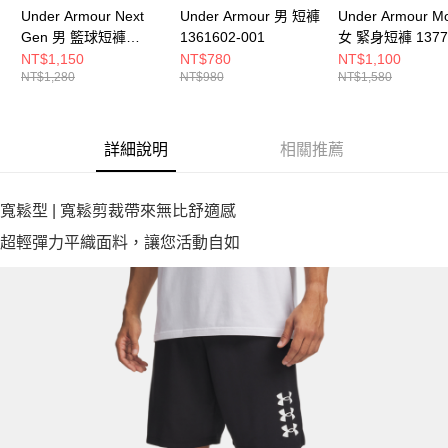
Under Armour Next
Under Armour 男 短褲
Under Armour Mo
Gen 男 籃球短褲
1361602-001
女 緊身短褲 1377
6011370-014
001
NT$1,150
NT$780
NT$1,100
NT$1,280
NT$980
NT$1,580
詳細說明
相關推薦
寬鬆型 | 寬鬆剪裁帶來無比舒適感
超輕彈力平織面料，讓您活動自如