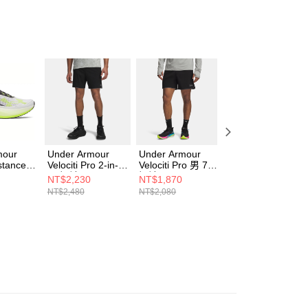
個人資料處理事宜，請瀏覽以下網址：
ee.tw/terms/#terms3
年的使用者請事先徵得法定代理人或監護人之同意方可使用
E先享後付」，若未經同意申辦者引起之損失，本公司不負相關責
AFTEE先享後付」時，將依據個別帳號之用戶狀況，依本公司
核予不同之上限額度；若仍有額度不足之情形，本公司將視審查
用戶進行身份認證。
一人註冊多個帳號或使用他人資訊註冊。若發現惡意使用之情
科技股份有限公司將有權停止該用戶之使用額度並採取法律行
mour
Under Armour
Under Armour
Under Armour
istance
Velociti Pro 2-in-1
Velociti Pro 男 7吋
Velociti 3 女 慢跑
男 短褲 6009512-
短褲 6009511-008
鞋 3026124-105
NT$2,230
NT$1,870
NT$2,490
102
008
NT$2,480
NT$2,080
NT$4,980