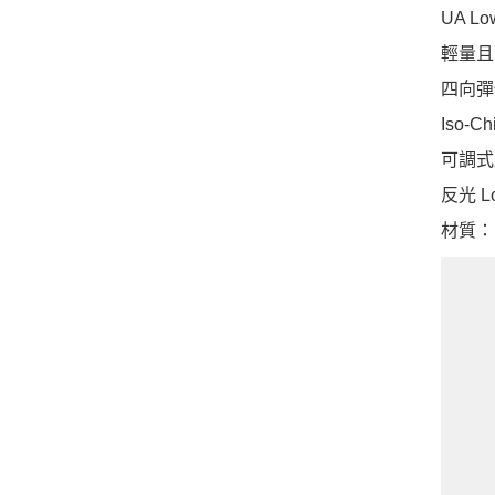
UA 
輕量且
四向彈
Iso
可調式
反光 L
材質：