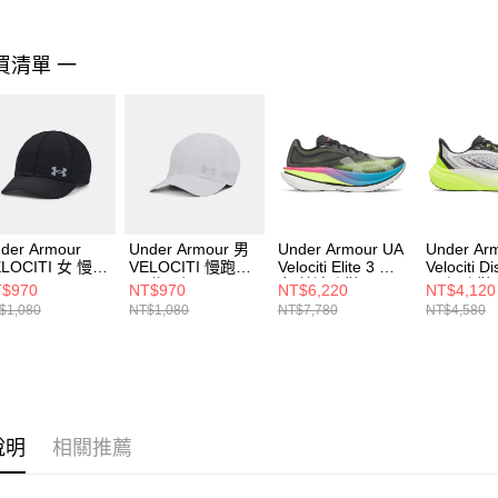
２．關於
https://aft
３．未成
買清單 一
「AFTE
任。
４．使用「
即時審查
結果請求
５．嚴禁
形，恩沛
動。
der Armour
Under Armour 男
Under Armour UA
Under Ar
ELOCITI 女 慢跑
VELOCITI 慢跑帽
Velociti Elite 3 男
Velociti D
1383478-001
男 休閒帽
女 競速跑鞋
男 慢跑鞋
$970
NT$970
NT$6,220
NT$4,120
1383477-100
6005377-002
6006030-
$1,080
NT$1,080
NT$7,780
NT$4,580
說明
相關推薦