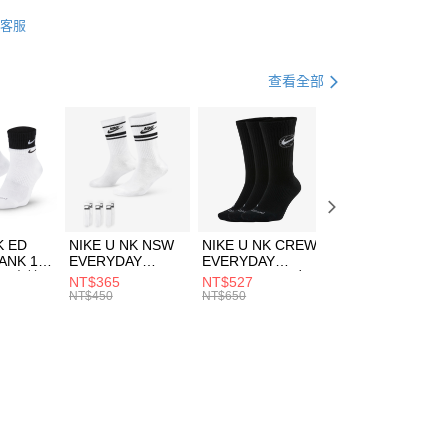
業銀行
星展（台灣）商業銀行
DER ARMOUR
配件
客服
際商業銀行
中國信託商業銀行
FTEE先享後付」】
帽款
休閒帽
天信用卡公司
先享後付是「在收到商品之後才付款」的支付方式。 讓您購物簡單
心！
跑步訓練
配件
查看全部
：不需註冊會員、不需綁卡、不需儲值。
：只要手機號碼，簡訊認證，即可結帳。
(快速到店)
：先確認商品／服務後，再付款。
00，滿NT$1,500(含以上)免運費
EE先享後付」結帳流程】
方式選擇「AFTEE先享後付」後，將跳轉至「AFTEE先享後
頁面，進行簡訊認證並確認金額後，即可完成結帳。
00，滿NT$1,500(含以上)免運費
成立數日內，您將收到繳費通知簡訊。
費通知簡訊後14天內，點擊此簡訊中的連結，可透過四大超商
市自取
K ED
NIKE U NK NSW
NIKE U NK CREW
NIKE U NK
網路銀行／等多元方式進行付款，方視為交易完成。
ANK 1P
EVERYDAY
EVERYDAY
EVERYDAY LTW
00，滿NT$1,500(含以上)免運費
：結帳手續完成當下不需立刻繳費，但若您需要取消訂單，請聯
 男 中統
ESSENTIAL CR
BBALL 3PR 男女
ANKLE 3PR 男女
NT$365
NT$527
NT$365
的店家。未經商家同意取消之訂單仍視為有效，需透過AFTEE
8104
男女 短統襪
長統襪
踝襪 SX7677010
NT$450
NT$650
NT$450
繳納相關費用。
DX5089103
DA2123010
否成功請以「AFTEE先享後付 」之結帳頁面顯示為準，若有關於
功／繳費後需取消欲退款等相關疑問，請聯繫「AFTEE先享後
援中心」
https://netprotections.freshdesk.com/support/home
項】
恩沛科技股份有限公司提供之「AFTEE先享後付」服務完成之
依本服務之必要範圍內提供個人資料，並將交易相關給付款項請
讓予恩沛科技股份有限公司。