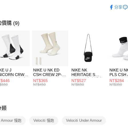
玉山商
品牌
UN
相關說明
分享
台新國
【關於「A
運動配件
台灣樂
AFTEE
便利好安
運動類型
運送方式
價購 (9)
１．簡單
２．便利
7-11取貨
３．安心
每筆NT$1
【「AFT
宅配
１．於結帳
付」結帳
每筆NT$1
２．訂單
３．收到繳
付款後門
KE U J
NIKE U NK ED
NIKE NK
NIKE U N
／ATM／
NICORN CRW
CSH CREW 2P-
HERITAGE S
PLS CSH 
每筆NT$1
※ 請注意
R -160 男女 中
144 EMBRDY 男
SMIT 男女 側背包
144 DBL
$446
NT$365
NT$527
NT$284
絡購買商品
襪 FZ3393100
女 短統襪
BA5871010
襪 DH405
$550
NT$450
NT$650
NT$350
先享後付
FZ3073133
※ 交易是
是否繳費成
付客戶支
分類
【注意事
１．透過由
r Armour 慢跑
Velociti 慢跑
Velociti Under Armour
交易，需
求債權轉