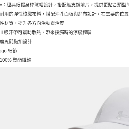
Low：經典低帽身棒球帽設計，搭配無支撐前片，提供更貼合頭型
耐用的彈性梭織布料，搭配沖孔面板與網布設計，在需要的位置
性材質，提升各方向活動靈活度
-Chill 吸汗帶可幫助散熱，帶來接觸時的涼感體驗
魔鬼氈黏扣設計
ogo 細節
100% 聚酯纖維