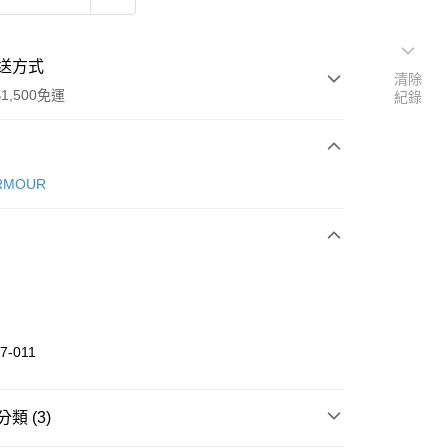
送方式
清除
1,500免運
紀錄
次付款
RMOUR
期付款
0 利率 每期
NT$360
21家銀行
庫商業銀行
第一商業銀行
業銀行
彰化商業銀行
業儲蓄銀行
台北富邦商業銀行
華商業銀行
兆豐國際商業銀行
7-011
小企業銀行
台中商業銀行
台灣）商業銀行
華泰商業銀行
業銀行
遠東國際商業銀行
類 (3)
業銀行
永豐商業銀行
享後付