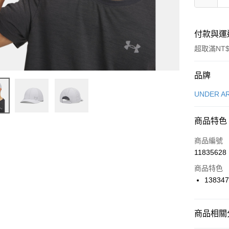
付款與運
超取滿NT$
付款方式
品牌
信用卡一
UNDER A
信用卡分
商品特色
3 期 
商品編號
合作金
LINE Pay
11835628
華南商
Apple Pay
上海商
商品特色
國泰世
138347
悠遊付
臺灣中
匯豐（
全盈+PAY
聯邦商
商品相關分
元大商
AFTEE先