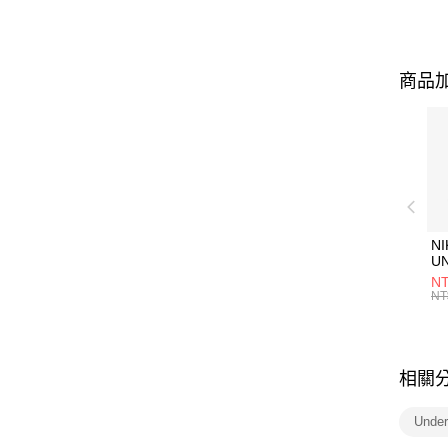
商品加
NI
U
1P
NT
統
NT
相關
Unde