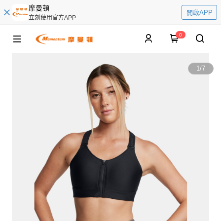
摩曼頓
開啟APP
立刻使用官方APP
0
1
/
7