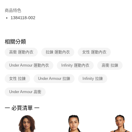
結帳頁面，進行簡訊認證並確認金額後，即可完成結帳。
２．訂單成立數日內，您將收到繳費通知簡訊。
商品特色
付款後門市自取
３．收到繳費通知簡訊後14天內，點擊此簡訊中的連結，可透過四大超商／
1384118-002
每筆NT$100，滿NT$1,500(含以上)免運費
ATM／網路銀行／等多元方式進行付款，方視為交易完成。
※ 請注意：結帳手續完成當下不需立刻繳費，但若您需要取消訂單，請聯絡
購買商品的店家。未經商家同意取消之訂單仍視為有效，需透過AFTEE先享
後付繳納相關費用。
※ 交易是否成功請以「AFTEE先享後付 」之結帳頁面顯示為準，若有關於
相關分類
是否繳費成功／繳費後需取消欲退款等相關疑問，請聯繫「AFTEE先享後付
客戶支援中心」
https://netprotections.freshdesk.com/support/home
高衝 運動內衣
拉鍊 運動內衣
女性 運動內衣
【注意事項】
Under Armour 運動內衣
Infinity 運動內衣
高衝 拉鍊
１．透過由恩沛科技股份有限公司提供之「AFTEE先享後付」服務完成之交
易，需依本服務之必要範圍內提供個人資料，並將交易相關給付款項請求債
權轉讓予恩沛科技股份有限公司。
女性 拉鍊
Under Armour 拉鍊
Infinity 拉鍊
２．關於個人資料處理事宜，請瀏覽以下網址：
https://aftee.tw/terms/#terms3
Under Armour 高衝
３．未成年的使用者請事先徵得法定代理人或監護人之同意方可使用
「AFTEE先享後付」，若未經同意申辦者引起之損失，本公司不負相關責
任。
一 必買清單 一
４．使用「AFTEE先享後付」時，將依據個別帳號之用戶狀況，依本公司即
時審查核予不同之上限額度；若仍有額度不足之情形，本公司將視審查結果
請求用戶進行身份認證。
５．嚴禁一人註冊多個帳號或使用他人資訊註冊。若發現惡意使用之情形，
恩沛科技股份有限公司將有權停止該用戶之使用額度並採取法律行動。