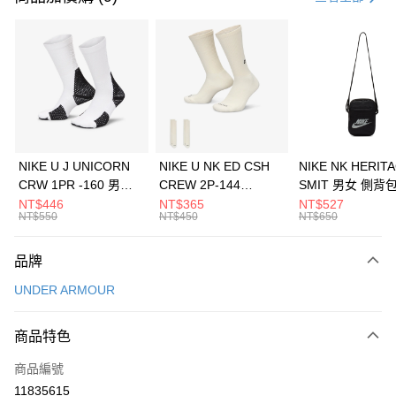
信用卡分期付款
3 期 0 利率 每期
NT$726
21家銀行
合作金庫商業銀行
第一商業銀行
LINE Pay
華南商業銀行
彰化商業銀行
Apple Pay
上海商業儲蓄銀行
台北富邦商業銀行
國泰世華商業銀行
兆豐國際商業銀行
悠遊付
臺灣中小企業銀行
台中商業銀行
NIKE U J UNICORN
NIKE U NK ED CSH
NIKE NK HERIT
匯豐（台灣）商業銀行
華泰商業銀行
CRW 1PR -160 男女
CREW 2P-144
SMIT 男女 側背
全盈+PAY
聯邦商業銀行
遠東國際商業銀行
中統襪 FZ3393100
EMBRDY 男女 短統襪
BA5871010
NT$446
NT$365
NT$527
元大商業銀行
永豐商業銀行
NT$550
NT$450
NT$650
AFTEE先享後付
FZ3073133
玉山商業銀行
星展（台灣）商業銀行
相關說明
台新國際商業銀行
中國信託商業銀行
品牌
【關於「AFTEE先享後付」】
台灣樂天信用卡公司
AFTEE先享後付是「在收到商品之後才付款」的支付方式。 讓您購物簡單
運送方式
UNDER ARMOUR
便利好安心！
１．簡單：不需註冊會員、不需綁卡、不需儲值。
7-11取貨(快速到店)
２．便利：只要手機號碼，簡訊認證，即可結帳。
商品特色
每筆NT$100，滿NT$1,500(含以上)免運費
３．安心：先確認商品／服務後，再付款。
商品編號
宅配
【「AFTEE先享後付」結帳流程】
１．於結帳方式選擇「AFTEE先享後付」後，將跳轉至「AFTEE先享後付」
11835615
每筆NT$100，滿NT$1,500(含以上)免運費