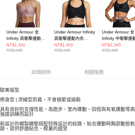
Under Armour 女
Under Armour Infinity
Under Armour 女
Infinity 高衝擊運動內
高衝擊運動內衣
Infinity 中衝擊
衣 1384112-673
1384112-001
衣 1384123-002
NT$1,450
NT$1,450
NT$1,340
NT$2,080
NT$2,080
NT$1,680
詳細說明
相關推薦
歐美版型
修身型 | 流線型剪裁，不會過緊或過鬆
具有良好的支撐性能，為跑步、室內運動、田徑與有氧運動等高
強度訓練而設計
新設計的模製襯墊搭配特殊設計的紋路，貼合運動時胸部動態軌
跡，提供舒適貼合、輕量的感受