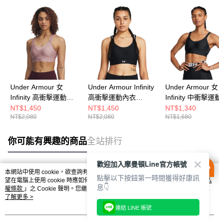
Under Armour 女
Under Armour Infinity
Under Armour 女
Infinity 高衝擊運動內
高衝擊運動內衣
Infinity 中衝擊
衣 1384112-673
1384112-001
衣 1384123-002
NT$1,450
NT$1,450
NT$1,340
NT$2,080
NT$2,080
NT$1,680
你可能有興趣的商品
全站排行
歡迎加入摩曼頓Line官方帳號
本網站中使用 cookie，欲查詢有關本網站使用 cookie 方式之詳情，及若您不希
點擊以下按鈕第一時間獲得好康訊
熱門標籤
望在電腦上使用 cookie 時應如何變更電腦的 cookie 設定，請參閱本網站「
隱私
息👇
權條款
」之 Cookie 聲明。您繼續使用本網站即表示您同意本公司得按本網站使
用條款之 Cookie 聲明使用 cookie。
了解更多 >
連結 LINE 帳號