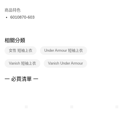
結帳頁面，進行簡訊認證並確認金額後，即可完成結帳。
２．訂單成立數日內，您將收到繳費通知簡訊。
商品特色
付款後門市自取
３．收到繳費通知簡訊後14天內，點擊此簡訊中的連結，可透過四大超商／
6010870-603
每筆NT$100，滿NT$1,500(含以上)免運費
ATM／網路銀行／等多元方式進行付款，方視為交易完成。
※ 請注意：結帳手續完成當下不需立刻繳費，但若您需要取消訂單，請聯絡
購買商品的店家。未經商家同意取消之訂單仍視為有效，需透過AFTEE先享
後付繳納相關費用。
※ 交易是否成功請以「AFTEE先享後付 」之結帳頁面顯示為準，若有關於
相關分類
是否繳費成功／繳費後需取消欲退款等相關疑問，請聯繫「AFTEE先享後付
客戶支援中心」
https://netprotections.freshdesk.com/support/home
女性 短袖上衣
Under Armour 短袖上衣
【注意事項】
Vanish 短袖上衣
Vanish Under Armour
１．透過由恩沛科技股份有限公司提供之「AFTEE先享後付」服務完成之交
易，需依本服務之必要範圍內提供個人資料，並將交易相關給付款項請求債
權轉讓予恩沛科技股份有限公司。
一 必買清單 一
２．關於個人資料處理事宜，請瀏覽以下網址：
https://aftee.tw/terms/#terms3
３．未成年的使用者請事先徵得法定代理人或監護人之同意方可使用
「AFTEE先享後付」，若未經同意申辦者引起之損失，本公司不負相關責
任。
４．使用「AFTEE先享後付」時，將依據個別帳號之用戶狀況，依本公司即
時審查核予不同之上限額度；若仍有額度不足之情形，本公司將視審查結果
請求用戶進行身份認證。
５．嚴禁一人註冊多個帳號或使用他人資訊註冊。若發現惡意使用之情形，
恩沛科技股份有限公司將有權停止該用戶之使用額度並採取法律行動。