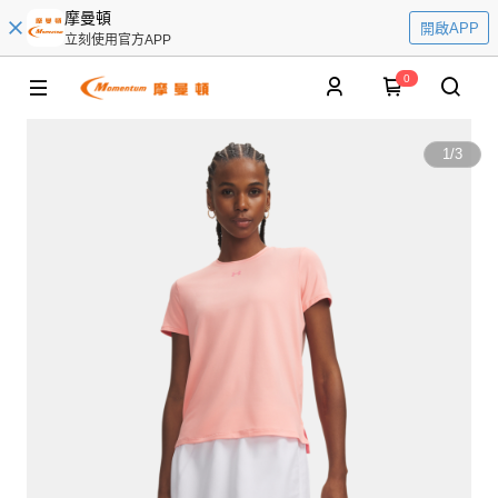
摩曼頓
開啟APP
立刻使用官方APP
0
1
/
3