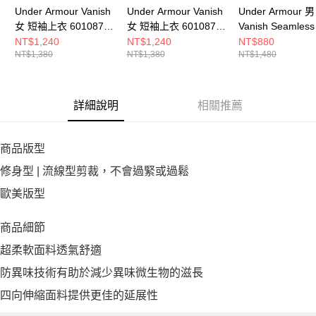
Under Armour Vanish
Under Armour Vanish
Under Armour 男
女 短袖上衣 6010870-
女 短袖上衣 6010870-
Vanish Seamles
536
008
短袖上衣 138280
NT$1,240
NT$1,240
NT$880
NT$1,380
NT$1,380
NT$1,480
348
詳細說明
相關推薦
商品版型
修身型 | 流線型剪裁，不會過緊或過鬆
歐美版型
商品細節
超柔軟面料透氣舒適
防異味技術有助於減少異味微生物的滋長
四向伸縮面料提供更佳的延展性