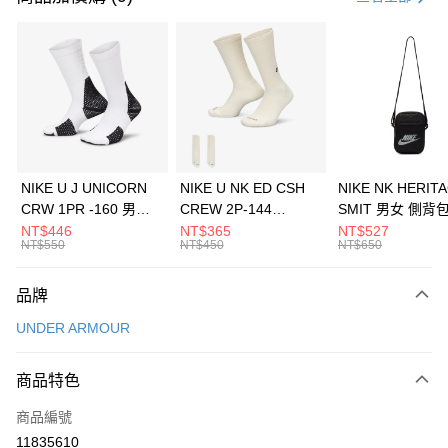
信用卡分期付款
3 期 0 利率 每期
NT$460
21家銀行
合作金庫商業銀行
第一商業銀行
LINE Pay
華南商業銀行
彰化商業銀行
Apple Pay
上海商業儲蓄銀行
台北富邦商業銀行
國泰世華商業銀行
兆豐國際商業銀行
悠遊付
臺灣中小企業銀行
台中商業銀行
NIKE U J UNICORN
NIKE U NK ED CSH
NIKE NK HERIT
匯豐（台灣）商業銀行
華泰商業銀行
CRW 1PR -160 男女
CREW 2P-144
SMIT 男女 側背
全盈+PAY
聯邦商業銀行
遠東國際商業銀行
中統襪 FZ3393100
EMBRDY 男女 短統襪
BA5871010
NT$446
NT$365
NT$527
元大商業銀行
永豐商業銀行
NT$550
NT$450
NT$650
AFTEE先享後付
FZ3073133
玉山商業銀行
星展（台灣）商業銀行
相關說明
台新國際商業銀行
中國信託商業銀行
品牌
【關於「AFTEE先享後付」】
台灣樂天信用卡公司
AFTEE先享後付是「在收到商品之後才付款」的支付方式。 讓您購物簡單
運送方式
UNDER ARMOUR
便利好安心！
１．簡單：不需註冊會員、不需綁卡、不需儲值。
7-11取貨(快速到店)
２．便利：只要手機號碼，簡訊認證，即可結帳。
商品特色
每筆NT$100，滿NT$1,500(含以上)免運費
３．安心：先確認商品／服務後，再付款。
商品編號
宅配
【「AFTEE先享後付」結帳流程】
１．於結帳方式選擇「AFTEE先享後付」後，將跳轉至「AFTEE先享後付」
11835610
每筆NT$100，滿NT$1,500(含以上)免運費