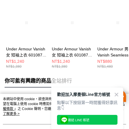
Under Armour Vanish
Under Armour Vanish
Under Armour 男
女 短袖上衣 6010870-
女 短袖上衣 6010870-
Vanish Seamles
536
008
短袖上衣 138280
NT$1,240
NT$1,240
NT$880
NT$1,380
NT$1,380
NT$1,480
348
你可能有興趣的商品
全站排行
歡迎加入摩曼頓Line官方帳號
本網站中使用 cookie，欲查詢有關本網站使用 cookie 方式之詳情，及若您不希
點擊以下按鈕第一時間獲得好康訊
熱門標籤
望在電腦上使用 cookie 時應如何變更電腦的 cookie 設定，請參閱本網站「
隱私
息👇
權條款
」之 Cookie 聲明。您繼續使用本網站即表示您同意本公司得按本網站使
用條款之 Cookie 聲明使用 cookie。
了解更多 >
連結 LINE 帳號