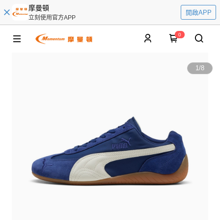
摩曼頓
開啟APP
立刻使用官方APP
0
1
/
8