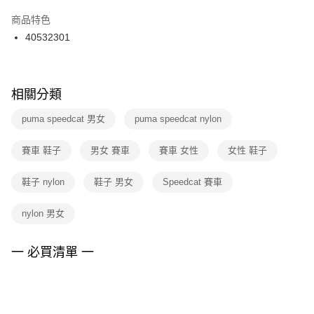
結帳頁面，進行簡訊認證並確認金額後，即可完成結帳。
２．訂單成立數日內，您將收到繳費通知簡訊。
商品特色
付款後門市自取
３．收到繳費通知簡訊後14天內，點擊此簡訊中的連結，可透過四大超商／
40532301
每筆NT$100，滿NT$1,500(含以上)免運費
ATM／網路銀行／等多元方式進行付款，方視為交易完成。
※ 請注意：結帳手續完成當下不需立刻繳費，但若您需要取消訂單，請聯絡
購買商品的店家。未經商家同意取消之訂單仍視為有效，需透過AFTEE先享
後付繳納相關費用。
※ 交易是否成功請以「AFTEE先享後付 」之結帳頁面顯示為準，若有關於
相關分類
是否繳費成功／繳費後需取消欲退款等相關疑問，請聯繫「AFTEE先享後付
客戶支援中心」
https://netprotections.freshdesk.com/support/home
puma speedcat 男女
puma speedcat nylon
【注意事項】
賽車 鞋子
男女 賽車
賽車 女性
女性 鞋子
１．透過由恩沛科技股份有限公司提供之「AFTEE先享後付」服務完成之交
易，需依本服務之必要範圍內提供個人資料，並將交易相關給付款項請求債
權轉讓予恩沛科技股份有限公司。
鞋子 nylon
鞋子 男女
Speedcat 賽車
２．關於個人資料處理事宜，請瀏覽以下網址：
https://aftee.tw/terms/#terms3
nylon 男女
３．未成年的使用者請事先徵得法定代理人或監護人之同意方可使用
「AFTEE先享後付」，若未經同意申辦者引起之損失，本公司不負相關責
任。
一 必買清單 一
４．使用「AFTEE先享後付」時，將依據個別帳號之用戶狀況，依本公司即
時審查核予不同之上限額度；若仍有額度不足之情形，本公司將視審查結果
請求用戶進行身份認證。
５．嚴禁一人註冊多個帳號或使用他人資訊註冊。若發現惡意使用之情形，
恩沛科技股份有限公司將有權停止該用戶之使用額度並採取法律行動。