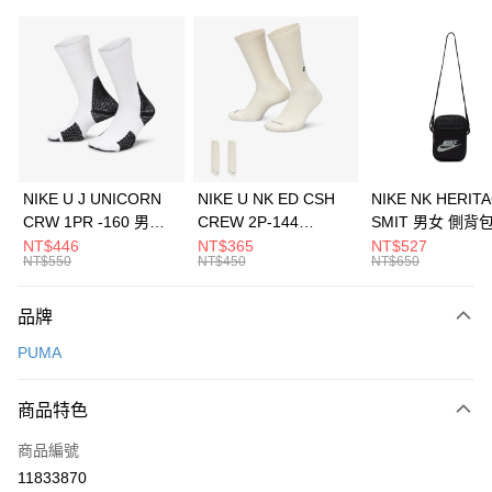
信用卡分期付款
3 期 0 利率 每期
NT$1,093
21家銀行
合作金庫商業銀行
第一商業銀行
LINE Pay
華南商業銀行
彰化商業銀行
Apple Pay
上海商業儲蓄銀行
台北富邦商業銀行
國泰世華商業銀行
兆豐國際商業銀行
悠遊付
臺灣中小企業銀行
台中商業銀行
NIKE U J UNICORN
NIKE U NK ED CSH
NIKE NK HERIT
匯豐（台灣）商業銀行
華泰商業銀行
CRW 1PR -160 男女
CREW 2P-144
SMIT 男女 側背
全盈+PAY
聯邦商業銀行
遠東國際商業銀行
中統襪 FZ3393100
EMBRDY 男女 短統襪
BA5871010
NT$446
NT$365
NT$527
元大商業銀行
永豐商業銀行
NT$550
NT$450
NT$650
AFTEE先享後付
FZ3073133
玉山商業銀行
星展（台灣）商業銀行
相關說明
台新國際商業銀行
中國信託商業銀行
品牌
【關於「AFTEE先享後付」】
台灣樂天信用卡公司
AFTEE先享後付是「在收到商品之後才付款」的支付方式。 讓您購物簡單
運送方式
PUMA
便利好安心！
１．簡單：不需註冊會員、不需綁卡、不需儲值。
7-11取貨(快速到店)
２．便利：只要手機號碼，簡訊認證，即可結帳。
商品特色
每筆NT$100，滿NT$1,500(含以上)免運費
３．安心：先確認商品／服務後，再付款。
商品編號
宅配
【「AFTEE先享後付」結帳流程】
１．於結帳方式選擇「AFTEE先享後付」後，將跳轉至「AFTEE先享後付」
11833870
每筆NT$100，滿NT$1,500(含以上)免運費