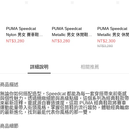
PUMA Speedcat
PUMA Speedcat
PUMA Speedcat
Nylon 男女 賽車鞋
Metallic 男女 休閒鞋
Metallic 男女 休
40532302
40368901
40368902
NT$3,280
NT$3,280
NT$2,300
NT$3,280
詳細說明
相關推薦
商品描述
無論你如何搭配造型，Speedcat 都能為每一套穿搭帶來前衛感
與個性魅力。透過精緻細節與高級點綴，這個系列為經典鞋款帶
來嶄新詮釋。靈感源自賽道速度，這款 PUMA 經典鞋款將賽車
運動能量帶入街頭風格。掌握低筒鞋的流行趨勢，體驗經典輪廓
的最新進化，找到最能代表你風格的那一雙。
商品細節