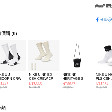
全盈+PAY
聯邦商
商品相關分
元大商
AFTEE先
玉山商
品牌
Th
相關說明
分享
台新國
【關於「A
男性商品
台灣樂
AFTEE
便利好安
兒童/青少
運送方式
價購 (9)
１．簡單
２．便利
運動類型
7-11取貨
３．安心
每筆NT$1
促銷活動
【「AFT
宅配
１．於結帳
付」結帳
每筆NT$1
２．訂單
３．收到繳
付款後門
KE U J
NIKE U NK ED
NIKE NK
NIKE U N
／ATM／
NICORN CRW
CSH CREW 2P-
HERITAGE S
PLS CSH 
每筆NT$1
※ 請注意
R -160 男女 中
144 EMBRDY 男
SMIT 男女 側背包
144 DBL
$446
NT$365
NT$527
NT$284
絡購買商品
襪 FZ3393100
女 短統襪
BA5871010
襪 DH405
$550
NT$450
NT$650
NT$350
先享後付
FZ3073133
※ 交易是
是否繳費成
付客戶支
分類
【注意事