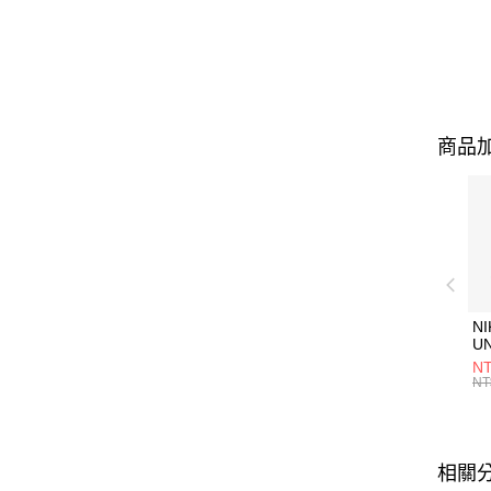
商品加
NI
U
1P
NT
統
NT
相關