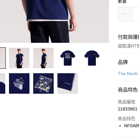
數量
付款與運
超取滿NT$
付款方式
品牌
信用卡一
The North
信用卡分
商品特色
3 期 
商品編號
合作金
LINE Pay
11833861
華南商
Apple Pay
上海商
商品特色
國泰世
NF0A8
悠遊付
臺灣中
匯豐（