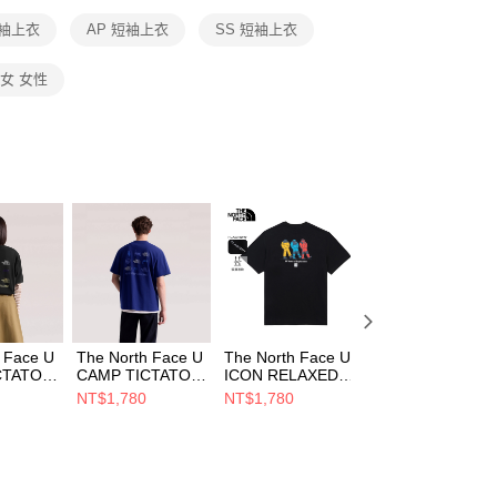
恩沛科技股份有限公司提供之「AFTEE先享後付」服務完成之
短袖上衣
AP 短袖上衣
SS 短袖上衣
依本服務之必要範圍內提供個人資料，並將交易相關給付款項請
讓予恩沛科技股份有限公司。
個人資料處理事宜，請瀏覽以下網址：
女 女性
ee.tw/terms/#terms3
年的使用者請事先徵得法定代理人或監護人之同意方可使用
E先享後付」，若未經同意申辦者引起之損失，本公司不負相關責
AFTEE先享後付」時，將依據個別帳號之用戶狀況，依本公司
核予不同之上限額度；若仍有額度不足之情形，本公司將視審查
用戶進行身份認證。
一人註冊多個帳號或使用他人資訊註冊。若發現惡意使用之情
科技股份有限公司將有權停止該用戶之使用額度並採取法律行
 Face U
The North Face U
The North Face U
The North Face 
CTATOE
CAMP TICTATOE
ICON RELAXED
ICON RELAXED
 SS TEE
RELAXES SS TEE
SS TEE GRAPHIC
SS TEE GRAPHI
NT$1,780
NT$1,780
NT$1,780
女 短袖上
- AP 男女 短袖上
- AP 男女 短袖上
- AP 男女 短袖上
衣 NF0A8M7C46Y
衣 NF0A8GX2JK3
衣 NF0A8GX2FN
CHL0