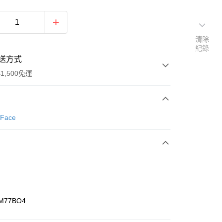
清除
紀錄
送方式
1,500免運
次付款
 Face
期付款
0 利率 每期
NT$593
21家銀行
庫商業銀行
第一商業銀行
業銀行
彰化商業銀行
業儲蓄銀行
台北富邦商業銀行
華商業銀行
兆豐國際商業銀行
M77BO4
小企業銀行
台中商業銀行
台灣）商業銀行
華泰商業銀行