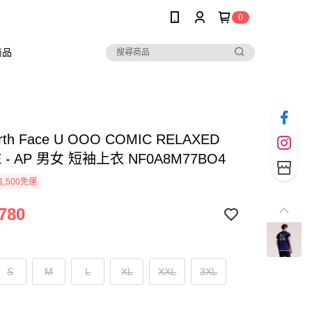
0
商品
orth Face U OOO COMIC RELAXED
E - AP 男女 短袖上衣 NF0A8M77BO4
1,500免運
780
S
M
L
XL
XXL
3XL