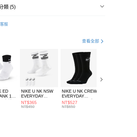
業銀行
遠東國際商業銀行
類 (5)
業銀行
永豐商業銀行
享後付
業銀行
星展（台灣）商業銀行
e North Face
服飾
客服
際商業銀行
中國信託商業銀行
FTEE先享後付」】
上衣
短袖上衣
天信用卡公司
先享後付是「在收到商品之後才付款」的支付方式。 讓您購物簡單
心！
年
上衣
短袖上衣
查看全部
：不需註冊會員、不需綁卡、不需儲值。
：只要手機號碼，簡訊認證，即可結帳。
露營
服飾
(快速到店)
：先確認商品／服務後，再付款。
00，滿NT$1,500(含以上)免運費
清爽穿搭｜短袖上衣4折起
EE先享後付」結帳流程】
方式選擇「AFTEE先享後付」後，將跳轉至「AFTEE先享後
頁面，進行簡訊認證並確認金額後，即可完成結帳。
00，滿NT$1,500(含以上)免運費
成立數日內，您將收到繳費通知簡訊。
費通知簡訊後14天內，點擊此簡訊中的連結，可透過四大超商
市自取
K ED
NIKE U NK NSW
NIKE U NK CREW
NIKE U NK
網路銀行／等多元方式進行付款，方視為交易完成。
ANK 1P
EVERYDAY
EVERYDAY
EVERYDAY LTW
00，滿NT$1,500(含以上)免運費
：結帳手續完成當下不需立刻繳費，但若您需要取消訂單，請聯
 男 中統
ESSENTIAL CR
BBALL 3PR 男女
ANKLE 3PR 男女
NT$365
NT$527
NT$365
的店家。未經商家同意取消之訂單仍視為有效，需透過AFTEE
8104
男女 短統襪
長統襪
踝襪 SX7677010
NT$450
NT$650
NT$450
繳納相關費用。
DX5089103
DA2123010
否成功請以「AFTEE先享後付 」之結帳頁面顯示為準，若有關於
功／繳費後需取消欲退款等相關疑問，請聯繫「AFTEE先享後
援中心」
https://netprotections.freshdesk.com/support/home
項】