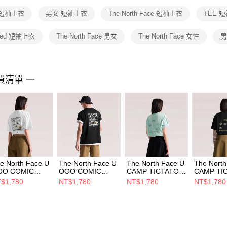
１．透過由
 短袖上衣
男女 短袖上衣
The North Face 短袖上衣
TEE 
交易，需
求債權轉
２．關於
axed 短袖上衣
The North Face 男女
The North Face 女性
男
https://aft
３．未成
「AFTE
任。
買清單 一
４．使用「
即時審查
結果請求
５．嚴禁
形，恩沛
動。
e North Face U
The North Face U
The North Face U
The North
OO COMIC
OOO COMIC
CAMP TICTATOE
CAMP TI
LAXED SS TEE
RELAXED SS TEE
RELAXES SS TEE
RELAXES
$1,780
NT$1,780
NT$1,780
NT$1,780
 AP 男女 短袖上
- AP 男女 短袖上
- AP 男女 短袖上
- AP 男
 NF0A8M77LA9
衣 NF0A8M77KY4
衣
衣
NF0A8M7CHK5
NF0A8M7