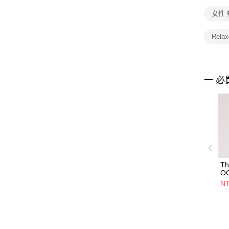
女性
Rel
一 必
Th
O
RE
NT
-
衣