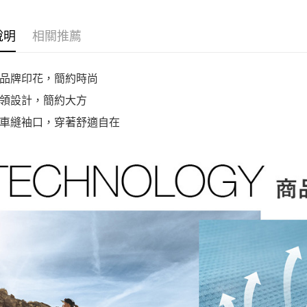
說明
相關推薦
品牌印花，簡約時尚
領設計，簡約大方
車縫袖口，穿著舒適自在