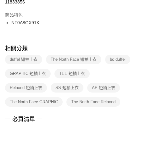
１．於結帳方式選擇「AFTEE先享後付」後，將跳轉至「AFTEE先享後付」
11833856
每筆NT$100，滿NT$1,500(含以上)免運費
結帳頁面，進行簡訊認證並確認金額後，即可完成結帳。
２．訂單成立數日內，您將收到繳費通知簡訊。
商品特色
付款後門市自取
３．收到繳費通知簡訊後14天內，點擊此簡訊中的連結，可透過四大超商／
NF0A8GX91KI
每筆NT$100，滿NT$1,500(含以上)免運費
ATM／網路銀行／等多元方式進行付款，方視為交易完成。
※ 請注意：結帳手續完成當下不需立刻繳費，但若您需要取消訂單，請聯絡
購買商品的店家。未經商家同意取消之訂單仍視為有效，需透過AFTEE先享
後付繳納相關費用。
※ 交易是否成功請以「AFTEE先享後付 」之結帳頁面顯示為準，若有關於
相關分類
是否繳費成功／繳費後需取消欲退款等相關疑問，請聯繫「AFTEE先享後付
客戶支援中心」
https://netprotections.freshdesk.com/support/home
duffel 短袖上衣
The North Face 短袖上衣
bc duffel
【注意事項】
GRAPHIC 短袖上衣
TEE 短袖上衣
１．透過由恩沛科技股份有限公司提供之「AFTEE先享後付」服務完成之交
易，需依本服務之必要範圍內提供個人資料，並將交易相關給付款項請求債
權轉讓予恩沛科技股份有限公司。
Relaxed 短袖上衣
SS 短袖上衣
AP 短袖上衣
２．關於個人資料處理事宜，請瀏覽以下網址：
https://aftee.tw/terms/#terms3
The North Face GRAPHIC
The North Face Relaxed
３．未成年的使用者請事先徵得法定代理人或監護人之同意方可使用
「AFTEE先享後付」，若未經同意申辦者引起之損失，本公司不負相關責
任。
一 必買清單 一
４．使用「AFTEE先享後付」時，將依據個別帳號之用戶狀況，依本公司即
時審查核予不同之上限額度；若仍有額度不足之情形，本公司將視審查結果
請求用戶進行身份認證。
５．嚴禁一人註冊多個帳號或使用他人資訊註冊。若發現惡意使用之情形，