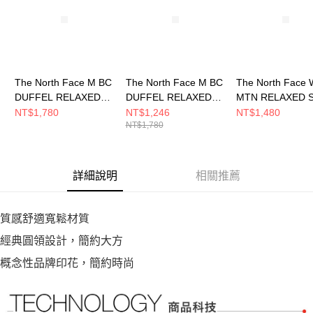
恩沛科技股份有限公司將有權停止該用戶之使用額度並採取法律行動。
The North Face M BC
The North Face M BC
The North Face 
DUFFEL RELAXED
DUFFEL RELAXED
MTN RELAXED 
SS TEE GRAPHIC -
SS TEE GRAPHIC -
TEE GRAPHIC - 
NT$1,780
NT$1,246
NT$1,480
NT$1,780
AP 男 短袖上衣
AP 男 短袖上衣
女 短袖上衣
NF0A8GX92MB
NF0A8GX9FN4
NF0A8GW4JK3
詳細說明
相關推薦
質感舒適寬鬆材質
經典圓領設計，簡約大方
概念性品牌印花，簡約時尚