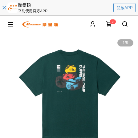
摩曼頓
開啟APP
立刻使用官方APP
0
1
/
9