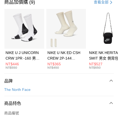
信用卡一次付款
商品加價購 (9)
查看全部
信用卡分期付款
3 期 0 利率 每期
NT$593
21家銀行
合作金庫商業銀行
第一商業銀行
LINE Pay
華南商業銀行
彰化商業銀行
Apple Pay
上海商業儲蓄銀行
台北富邦商業銀行
國泰世華商業銀行
兆豐國際商業銀行
悠遊付
臺灣中小企業銀行
台中商業銀行
NIKE U J UNICORN
NIKE U NK ED CSH
NIKE NK HERIT
匯豐（台灣）商業銀行
華泰商業銀行
CRW 1PR -160 男女
CREW 2P-144
SMIT 男女 側背
全盈+PAY
聯邦商業銀行
遠東國際商業銀行
中統襪 FZ3393100
EMBRDY 男女 短統襪
BA5871010
NT$446
NT$365
NT$527
元大商業銀行
永豐商業銀行
NT$550
NT$450
NT$650
AFTEE先享後付
FZ3073133
玉山商業銀行
星展（台灣）商業銀行
相關說明
台新國際商業銀行
中國信託商業銀行
品牌
【關於「AFTEE先享後付」】
台灣樂天信用卡公司
AFTEE先享後付是「在收到商品之後才付款」的支付方式。 讓您購物簡單
運送方式
The North Face
便利好安心！
１．簡單：不需註冊會員、不需綁卡、不需儲值。
7-11取貨(快速到店)
２．便利：只要手機號碼，簡訊認證，即可結帳。
商品特色
每筆NT$100，滿NT$1,500(含以上)免運費
３．安心：先確認商品／服務後，再付款。
商品編號
宅配
【「AFTEE先享後付」結帳流程】