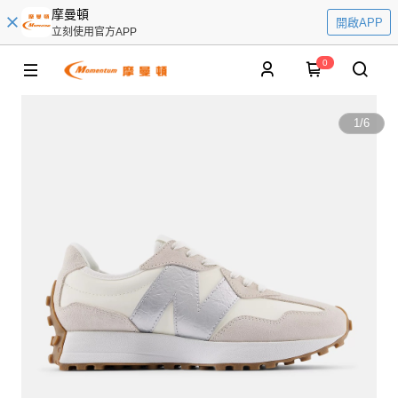
摩曼頓
開啟APP
立刻使用官方APP
0
1
/
6