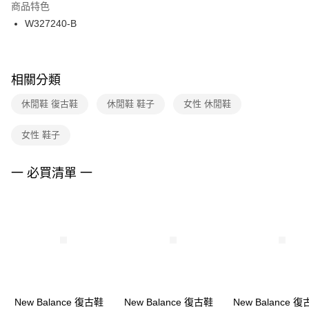
２．訂單成立數日內，您將收到繳費通知簡訊。
商品特色
付款後門市自取
３．收到繳費通知簡訊後14天內，點擊此簡訊中的連結，可透過四大超商／
W327240-B
每筆NT$100，滿NT$1,500(含以上)免運費
ATM／網路銀行／等多元方式進行付款，方視為交易完成。
※ 請注意：結帳手續完成當下不需立刻繳費，但若您需要取消訂單，請聯絡
購買商品的店家。未經商家同意取消之訂單仍視為有效，需透過AFTEE先享
後付繳納相關費用。
※ 交易是否成功請以「AFTEE先享後付 」之結帳頁面顯示為準，若有關於
相關分類
是否繳費成功／繳費後需取消欲退款等相關疑問，請聯繫「AFTEE先享後付
客戶支援中心」
https://netprotections.freshdesk.com/support/home
休閒鞋 復古鞋
休閒鞋 鞋子
女性 休閒鞋
【注意事項】
女性 鞋子
１．透過由恩沛科技股份有限公司提供之「AFTEE先享後付」服務完成之交
易，需依本服務之必要範圍內提供個人資料，並將交易相關給付款項請求債
權轉讓予恩沛科技股份有限公司。
一 必買清單 一
２．關於個人資料處理事宜，請瀏覽以下網址：
https://aftee.tw/terms/#terms3
３．未成年的使用者請事先徵得法定代理人或監護人之同意方可使用
「AFTEE先享後付」，若未經同意申辦者引起之損失，本公司不負相關責
任。
４．使用「AFTEE先享後付」時，將依據個別帳號之用戶狀況，依本公司即
時審查核予不同之上限額度；若仍有額度不足之情形，本公司將視審查結果
請求用戶進行身份認證。
５．嚴禁一人註冊多個帳號或使用他人資訊註冊。若發現惡意使用之情形，
恩沛科技股份有限公司將有權停止該用戶之使用額度並採取法律行動。
New Balance 復古鞋
New Balance 復古鞋
New Balance 