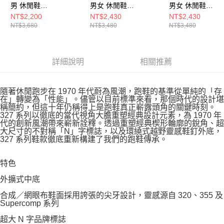
男 休閒鞋
男女 休閒鞋
男女 休閒鞋
BB550GWB-D
U471VBC-D
U204LNPB-D
NT$2,200
NT$2,430
NT$2,430
NT$3,680
NT$3,480
NT$3,480
詳細說明
相關推薦
隨著休閒跑步在 1970 年代蔚為風潮，跑鞋的基準從單純的「存
在」轉變為「性能」。儘管以目前標準來看，那個時代的設計堪
稱簡約，但這十年仍稱得上是跑鞋真正嶄露頭角的關鍵時刻。
327 系列以徹底的當代視角大膽重塑經典設計元素，為 1970 年
代的創新風潮帶來嶄新詮釋。透過重塑經典楔形輪廓的銳角、超
大尺寸的不對稱「N」字標誌，以及環繞式越野靈感鞋釘外底，
327 系列鞋款徹底重新構建了我們的跑鞋傳承。
特色
外擴式中底
合成／網眼布鞋面採用誇張的尖牙設計，靈感源自 320、355 及
Supercomp 系列
超大 N 字品牌標誌