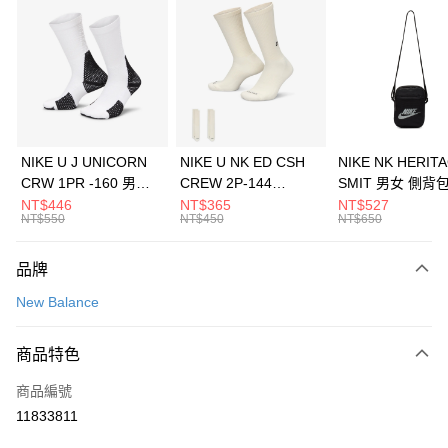
信用卡分期付款
3 期 0 利率 每期
NT$993
21家銀行
合作金庫商業銀行
第一商業銀行
LINE Pay
華南商業銀行
彰化商業銀行
Apple Pay
上海商業儲蓄銀行
台北富邦商業銀行
國泰世華商業銀行
兆豐國際商業銀行
悠遊付
臺灣中小企業銀行
台中商業銀行
NIKE U J UNICORN
NIKE U NK ED CSH
NIKE NK HERIT
匯豐（台灣）商業銀行
華泰商業銀行
CRW 1PR -160 男女
CREW 2P-144
SMIT 男女 側背
全盈+PAY
聯邦商業銀行
遠東國際商業銀行
中統襪 FZ3393100
EMBRDY 男女 短統襪
BA5871010
NT$446
NT$365
NT$527
元大商業銀行
永豐商業銀行
NT$550
NT$450
NT$650
AFTEE先享後付
FZ3073133
玉山商業銀行
星展（台灣）商業銀行
相關說明
台新國際商業銀行
中國信託商業銀行
品牌
【關於「AFTEE先享後付」】
台灣樂天信用卡公司
AFTEE先享後付是「在收到商品之後才付款」的支付方式。 讓您購物簡單
運送方式
New Balance
便利好安心！
１．簡單：不需註冊會員、不需綁卡、不需儲值。
7-11取貨(快速到店)
２．便利：只要手機號碼，簡訊認證，即可結帳。
商品特色
每筆NT$100，滿NT$1,500(含以上)免運費
３．安心：先確認商品／服務後，再付款。
商品編號
宅配
【「AFTEE先享後付」結帳流程】
１．於結帳方式選擇「AFTEE先享後付」後，將跳轉至「AFTEE先享後付」
11833811
每筆NT$100，滿NT$1,500(含以上)免運費
結帳頁面，進行簡訊認證並確認金額後，即可完成結帳。