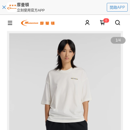
摩曼頓
開啟APP
立刻使用官方APP
0
1
/
4