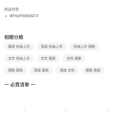
結帳頁面，進行簡訊認證並確認金額後，即可完成結帳。
２．訂單成立數日內，您將收到繳費通知簡訊。
商品特色
付款後門市自取
３．收到繳費通知簡訊後14天內，點擊此簡訊中的連結，可透過四大超商／
WT61P205SST-F
每筆NT$100，滿NT$1,500(含以上)免運費
ATM／網路銀行／等多元方式進行付款，方視為交易完成。
※ 請注意：結帳手續完成當下不需立刻繳費，但若您需要取消訂單，請聯絡
購買商品的店家。未經商家同意取消之訂單仍視為有效，需透過AFTEE先享
後付繳納相關費用。
※ 交易是否成功請以「AFTEE先享後付 」之結帳頁面顯示為準，若有關於
相關分類
是否繳費成功／繳費後需取消欲退款等相關疑問，請聯繫「AFTEE先享後付
客戶支援中心」
https://netprotections.freshdesk.com/support/home
圖案 短袖上衣
寬版 短袖上衣
短袖上衣 運動
【注意事項】
女性 短袖上衣
女性 圖案
女性 運動
１．透過由恩沛科技股份有限公司提供之「AFTEE先享後付」服務完成之交
易，需依本服務之必要範圍內提供個人資料，並將交易相關給付款項請求債
權轉讓予恩沛科技股份有限公司。
運動 圖案
寬版 圖案
寬版 女性
運動 寬版
２．關於個人資料處理事宜，請瀏覽以下網址：
https://aftee.tw/terms/#terms3
３．未成年的使用者請事先徵得法定代理人或監護人之同意方可使用
一 必買清單 一
「AFTEE先享後付」，若未經同意申辦者引起之損失，本公司不負相關責
任。
４．使用「AFTEE先享後付」時，將依據個別帳號之用戶狀況，依本公司即
時審查核予不同之上限額度；若仍有額度不足之情形，本公司將視審查結果
請求用戶進行身份認證。
５．嚴禁一人註冊多個帳號或使用他人資訊註冊。若發現惡意使用之情形，
恩沛科技股份有限公司將有權停止該用戶之使用額度並採取法律行動。