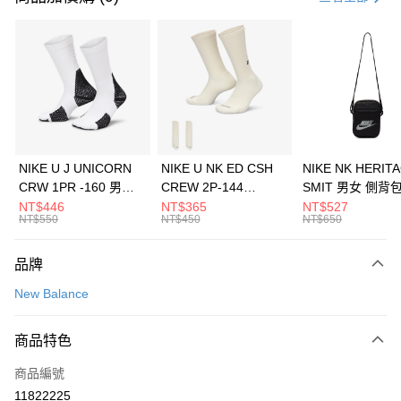
信用卡分期付款
3 期 0 利率 每期
NT$326
21家銀行
合作金庫商業銀行
第一商業銀行
LINE Pay
華南商業銀行
彰化商業銀行
Apple Pay
上海商業儲蓄銀行
台北富邦商業銀行
國泰世華商業銀行
兆豐國際商業銀行
悠遊付
臺灣中小企業銀行
台中商業銀行
NIKE U J UNICORN
NIKE U NK ED CSH
NIKE NK HERIT
匯豐（台灣）商業銀行
華泰商業銀行
CRW 1PR -160 男女
CREW 2P-144
SMIT 男女 側背
全盈+PAY
聯邦商業銀行
遠東國際商業銀行
中統襪 FZ3393100
EMBRDY 男女 短統襪
BA5871010
NT$446
NT$365
NT$527
元大商業銀行
永豐商業銀行
NT$550
NT$450
NT$650
AFTEE先享後付
FZ3073133
玉山商業銀行
星展（台灣）商業銀行
相關說明
台新國際商業銀行
中國信託商業銀行
品牌
【關於「AFTEE先享後付」】
台灣樂天信用卡公司
AFTEE先享後付是「在收到商品之後才付款」的支付方式。 讓您購物簡單
運送方式
New Balance
便利好安心！
１．簡單：不需註冊會員、不需綁卡、不需儲值。
7-11取貨(快速到店)
２．便利：只要手機號碼，簡訊認證，即可結帳。
商品特色
每筆NT$100，滿NT$1,500(含以上)免運費
３．安心：先確認商品／服務後，再付款。
商品編號
宅配
【「AFTEE先享後付」結帳流程】
１．於結帳方式選擇「AFTEE先享後付」後，將跳轉至「AFTEE先享後付」
11822225
每筆NT$100，滿NT$1,500(含以上)免運費