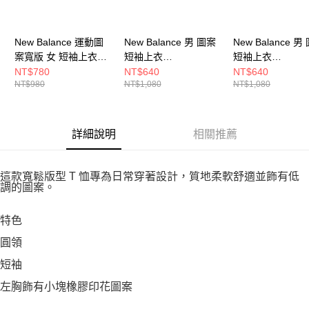
New Balance 運動圖
New Balance 男 圖案
New Balance 男
案寬版 女 短袖上衣
短袖上衣
短袖上衣
WT61P205BK-F
MT53501GAB-F
MT53501BK-F
NT$780
NT$640
NT$640
NT$980
NT$1,080
NT$1,080
詳細說明
相關推薦
這款寬鬆版型 T 恤專為日常穿著設計，質地柔軟舒適並飾有低
調的圖案。
特色
圓領
短袖
左胸飾有小塊橡膠印花圖案