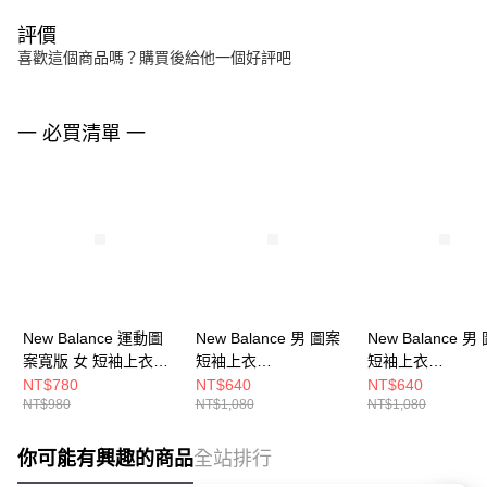
評價
喜歡這個商品嗎？購買後給他一個好評吧
一 必買清單 一
New Balance 運動圖
New Balance 男 圖案
New Balance 男
案寬版 女 短袖上衣
短袖上衣
短袖上衣
WT61P205BK-F
MT53501GAB-F
MT53501BK-F
NT$780
NT$640
NT$640
NT$980
NT$1,080
NT$1,080
你可能有興趣的商品
全站排行