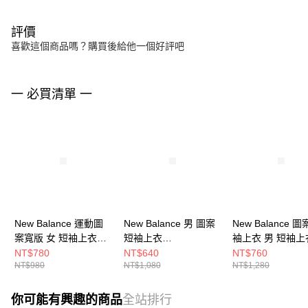
評價
喜歡這個商品嗎？購買後給他一個好評吧
一 必買清單 一
New Balance 運動圖
New Balance 男 圖案
New Balance 
案寬版 女 短袖上衣
短袖上衣
袖上衣 男 短袖上
WT61P205SST-F
MT53501BK-F
MT51913SST-F
NT$780
NT$640
NT$760
NT$980
NT$1,080
NT$1,280
你可能有興趣的商品
全站排行