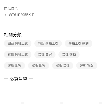
結帳頁面，進行簡訊認證並確認金額後，即可完成結帳。
２．訂單成立數日內，您將收到繳費通知簡訊。
商品特色
付款後門市自取
３．收到繳費通知簡訊後14天內，點擊此簡訊中的連結，可透過四大超商／
WT61P205BK-F
每筆NT$100，滿NT$1,500(含以上)免運費
ATM／網路銀行／等多元方式進行付款，方視為交易完成。
※ 請注意：結帳手續完成當下不需立刻繳費，但若您需要取消訂單，請聯絡
購買商品的店家。未經商家同意取消之訂單仍視為有效，需透過AFTEE先享
後付繳納相關費用。
※ 交易是否成功請以「AFTEE先享後付 」之結帳頁面顯示為準，若有關於
相關分類
是否繳費成功／繳費後需取消欲退款等相關疑問，請聯繫「AFTEE先享後付
客戶支援中心」
https://netprotections.freshdesk.com/support/home
圖案 短袖上衣
寬版 短袖上衣
短袖上衣 運動
【注意事項】
女性 短袖上衣
女性 圖案
女性 運動
１．透過由恩沛科技股份有限公司提供之「AFTEE先享後付」服務完成之交
易，需依本服務之必要範圍內提供個人資料，並將交易相關給付款項請求債
權轉讓予恩沛科技股份有限公司。
運動 圖案
寬版 圖案
寬版 女性
運動 寬版
２．關於個人資料處理事宜，請瀏覽以下網址：
https://aftee.tw/terms/#terms3
３．未成年的使用者請事先徵得法定代理人或監護人之同意方可使用
一 必買清單 一
「AFTEE先享後付」，若未經同意申辦者引起之損失，本公司不負相關責
任。
４．使用「AFTEE先享後付」時，將依據個別帳號之用戶狀況，依本公司即
時審查核予不同之上限額度；若仍有額度不足之情形，本公司將視審查結果
請求用戶進行身份認證。
５．嚴禁一人註冊多個帳號或使用他人資訊註冊。若發現惡意使用之情形，
恩沛科技股份有限公司將有權停止該用戶之使用額度並採取法律行動。