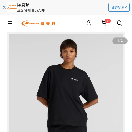
摩曼頓
開啟APP
立刻使用官方APP
0
1
/
4