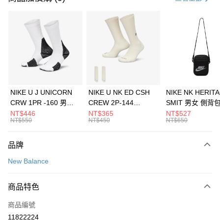
信用卡分期付款
3 期 0 利率 每期
NT$326
21家銀行
合作金庫商業銀行
第一商業銀行
LINE Pay
華南商業銀行
彰化商業銀行
Apple Pay
上海商業儲蓄銀行
台北富邦商業銀行
國泰世華商業銀行
兆豐國際商業銀行
悠遊付
臺灣中小企業銀行
台中商業銀行
NIKE U J UNICORN
NIKE U NK ED CSH
NIKE NK HERIT
匯豐（台灣）商業銀行
華泰商業銀行
CRW 1PR -160 男女
CREW 2P-144
SMIT 男女 側背
全盈+PAY
聯邦商業銀行
遠東國際商業銀行
中統襪 FZ3393100
EMBRDY 男女 短統襪
BA5871010
NT$446
NT$365
NT$527
元大商業銀行
永豐商業銀行
NT$550
NT$450
NT$650
AFTEE先享後付
FZ3073133
玉山商業銀行
星展（台灣）商業銀行
相關說明
台新國際商業銀行
中國信託商業銀行
品牌
【關於「AFTEE先享後付」】
台灣樂天信用卡公司
AFTEE先享後付是「在收到商品之後才付款」的支付方式。 讓您購物簡單
運送方式
New Balance
便利好安心！
１．簡單：不需註冊會員、不需綁卡、不需儲值。
7-11取貨(快速到店)
２．便利：只要手機號碼，簡訊認證，即可結帳。
商品特色
每筆NT$100，滿NT$1,500(含以上)免運費
３．安心：先確認商品／服務後，再付款。
商品編號
宅配
【「AFTEE先享後付」結帳流程】
１．於結帳方式選擇「AFTEE先享後付」後，將跳轉至「AFTEE先享後付」
11822224
每筆NT$100，滿NT$1,500(含以上)免運費