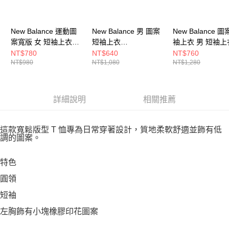
New Balance 運動圖
New Balance 男 圖案
New Balance 
案寬版 女 短袖上衣
短袖上衣
袖上衣 男 短袖上
WT61P205SST-F
MT53501BK-F
MT51913SST-F
NT$780
NT$640
NT$760
NT$980
NT$1,080
NT$1,280
詳細說明
相關推薦
這款寬鬆版型 T 恤專為日常穿著設計，質地柔軟舒適並飾有低
調的圖案。
特色
圓領
短袖
左胸飾有小塊橡膠印花圖案