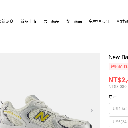
最新消息
新品上市
男士商品
女士商品
兒童/青少年
配件
New B
超取滿NT$
NT$2,
NT$3,080
尺寸
US4.5(2
US6(24