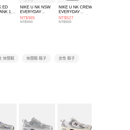
費通知簡訊後14天內，點擊此簡訊中的連結，可透過四大超商
市自取
K ED
NIKE U NK NSW
NIKE U NK CREW
NIKE U NK
網路銀行／等多元方式進行付款，方視為交易完成。
ANK 1P
EVERYDAY
EVERYDAY
EVERYDAY LTW
00，滿NT$1,500(含以上)免運費
：結帳手續完成當下不需立刻繳費，但若您需要取消訂單，請聯
 男 中統
ESSENTIAL CR
BBALL 3PR 男女
ANKLE 3PR 男女
NT$365
NT$527
NT$365
的店家。未經商家同意取消之訂單仍視為有效，需透過AFTEE
8104
男女 短統襪
長統襪
踝襪 SX7677010
NT$450
NT$650
NT$450
繳納相關費用。
DX5089103
DA2123010
否成功請以「AFTEE先享後付 」之結帳頁面顯示為準，若有關於
功／繳費後需取消欲退款等相關疑問，請聯繫「AFTEE先享後
援中心」
https://netprotections.freshdesk.com/support/home
項】
恩沛科技股份有限公司提供之「AFTEE先享後付」服務完成之
女 休閒鞋
休閒鞋 鞋子
女性 鞋子
依本服務之必要範圍內提供個人資料，並將交易相關給付款項請
讓予恩沛科技股份有限公司。
個人資料處理事宜，請瀏覽以下網址：
ee.tw/terms/#terms3
年的使用者請事先徵得法定代理人或監護人之同意方可使用
E先享後付」，若未經同意申辦者引起之損失，本公司不負相關責
AFTEE先享後付」時，將依據個別帳號之用戶狀況，依本公司
核予不同之上限額度；若仍有額度不足之情形，本公司將視審查
用戶進行身份認證。
一人註冊多個帳號或使用他人資訊註冊。若發現惡意使用之情
科技股份有限公司將有權停止該用戶之使用額度並採取法律行