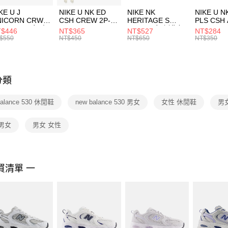
３．收到繳
付款後門
KE U J
NIKE U NK ED
NIKE NK
NIKE U N
／ATM／
NICORN CRW
CSH CREW 2P-
HERITAGE S
PLS CSH 
每筆NT$1
※ 請注意
R -160 男女 中
144 EMBRDY 男
SMIT 男女 側背包
144 DBL
$446
NT$365
NT$527
NT$284
絡購買商品
襪 FZ3393100
女 短統襪
BA5871010
襪 DH405
$550
NT$450
NT$650
NT$350
先享後付
FZ3073133
※ 交易是
是否繳費成
付客戶支
分類
【注意事
１．透過由
balance 530 休閒鞋
new balance 530 男女
女性 休閒鞋
男
交易，需
求債權轉
２．關於
男女
男女 女性
https://aft
３．未成
「AFTE
任。
買清單 一
４．使用「
即時審查
結果請求
５．嚴禁
形，恩沛
動。