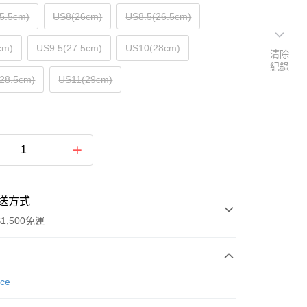
5.5cm)
US8(26cm)
US8.5(26.5cm)
cm)
US9.5(27.5cm)
US10(28cm)
清除
紀錄
28.5cm)
US11(29cm)
送方式
1,500免運
次付款
nce
期付款