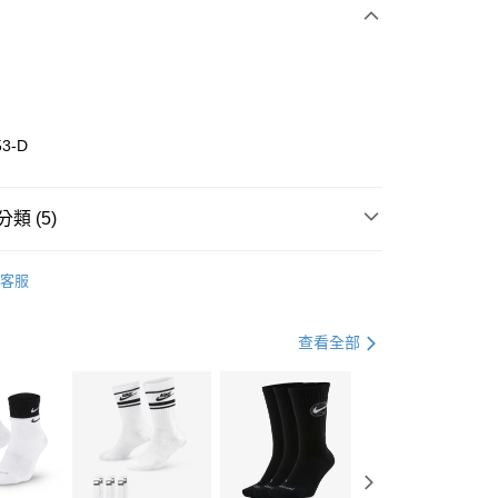
0 利率 每期
NT$1,026
21家銀行
庫商業銀行
第一商業銀行
業銀行
彰化商業銀行
業儲蓄銀行
台北富邦商業銀行
華商業銀行
兆豐國際商業銀行
53-D
小企業銀行
台中商業銀行
台灣）商業銀行
華泰商業銀行
業銀行
遠東國際商業銀行
類 (5)
業銀行
永豐商業銀行
享後付
業銀行
星展（台灣）商業銀行
w Balance
全系列鞋款
客服
際商業銀行
中國信託商業銀行
FTEE先享後付」】
鞋類
休閒鞋
天信用卡公司
先享後付是「在收到商品之後才付款」的支付方式。 讓您購物簡單
心！
鞋類
休閒鞋
查看全部
：不需註冊會員、不需綁卡、不需儲值。
：只要手機號碼，簡訊認證，即可結帳。
休閒戶外
鞋
(快速到店)
：先確認商品／服務後，再付款。
00，滿NT$1,500(含以上)免運費
兒童/青少年｜鞋服6折起
EE先享後付」結帳流程】
方式選擇「AFTEE先享後付」後，將跳轉至「AFTEE先享後
頁面，進行簡訊認證並確認金額後，即可完成結帳。
00，滿NT$1,500(含以上)免運費
成立數日內，您將收到繳費通知簡訊。