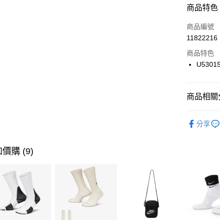
商品特色
3 期 
商品編號
合作金
LINE Pay
11822216
華南商
Apple Pay
上海商
商品特色
國泰世
U5301
悠遊付
臺灣中
匯豐（
全盈+PAY
聯邦商
商品相關分
元大商
AFTEE先
玉山商
品牌
Ne
相關說明
分享
台新國
【關於「A
男性商品
台灣樂
AFTEE
便利好安
女性商品
運送方式
價購 (9)
１．簡單
２．便利
運動類型
7-11取貨
３．安心
每筆NT$1
促銷活動
【「AFT
宅配
１．於結帳
付」結帳
每筆NT$1
２．訂單