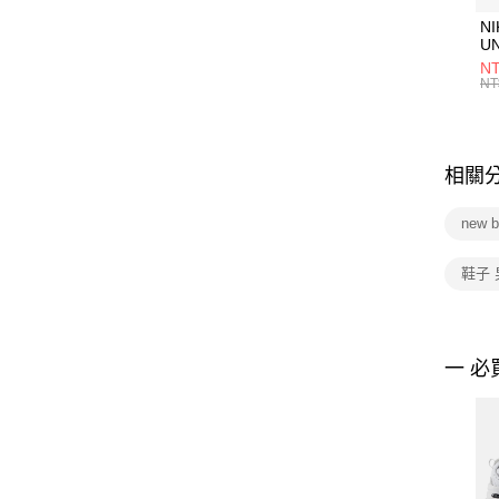
NI
U
1P
NT
統
NT
相關
new 
鞋子 
一 必