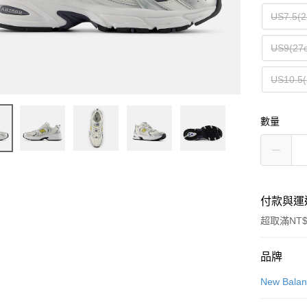
US7.5(2
US9(27
US10.5(
數量
付款與運
超取滿NT$
付款方式
品牌
信用卡一
New Bala
信用卡分