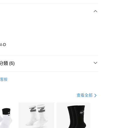
期付款
0 利率 每期
NT$1,093
21家銀行
庫商業銀行
第一商業銀行
業銀行
彰化商業銀行
業儲蓄銀行
台北富邦商業銀行
華商業銀行
兆豐國際商業銀行
I-D
小企業銀行
台中商業銀行
台灣）商業銀行
華泰商業銀行
業銀行
遠東國際商業銀行
類 (6)
業銀行
永豐商業銀行
享後付
業銀行
星展（台灣）商業銀行
w Balance
全系列鞋款
客服
際商業銀行
中國信託商業銀行
FTEE先享後付」】
鞋類
休閒鞋
天信用卡公司
先享後付是「在收到商品之後才付款」的支付方式。 讓您購物簡單
心！
鞋類
休閒鞋
查看全部
：不需註冊會員、不需綁卡、不需儲值。
：只要手機號碼，簡訊認證，即可結帳。
休閒戶外
鞋
(快速到店)
：先確認商品／服務後，再付款。
00，滿NT$1,500(含以上)免運費
專區⬇
EE先享後付」結帳流程】
兒童/青少年｜鞋服6折起
方式選擇「AFTEE先享後付」後，將跳轉至「AFTEE先享後
頁面，進行簡訊認證並確認金額後，即可完成結帳。