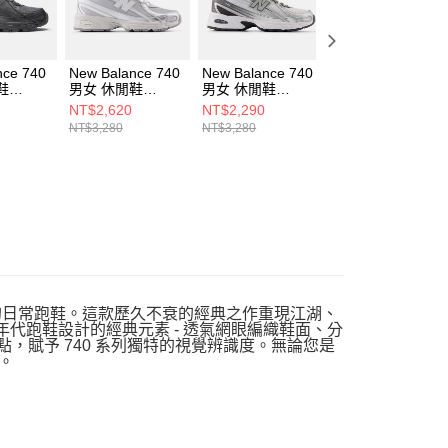
nce 740
New Balance 740
New Balance 740
New Balance 740
鞋
男女 休閒鞋
男女 休閒鞋
男女 休閒鞋
-D
U7405I7-D
U740PH2-D
U7403SB-D
NT$2,620
NT$2,290
NT$2,290
NT$3,280
NT$3,280
NT$3,280
入的日常跑鞋。這款歷久不衰的經典之作重現江湖、
 年代跑鞋設計的經典元素 - 透氣網眼編織鞋面、分
，賦予 740 系列獨特的視覺辨識度。無論您是
。