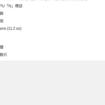
TPU「N」標誌
飾
底
ams (11.2 oz)
層
飾片