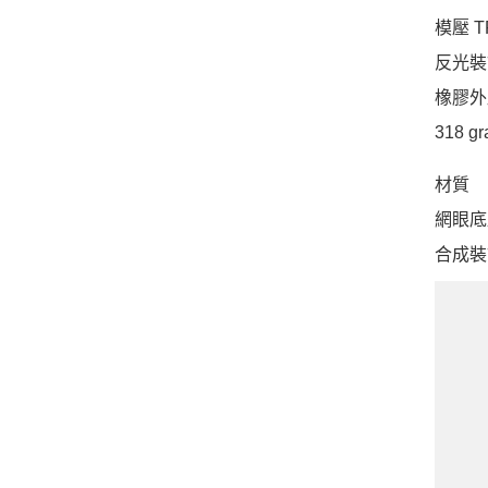
模壓 
反光裝
橡膠外
318 gr
材質
網眼底
合成裝