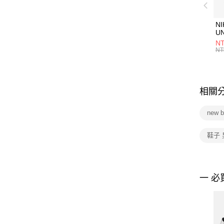
NI
U
1P
NT
統
NT
相關
new 
鞋子 
一 必