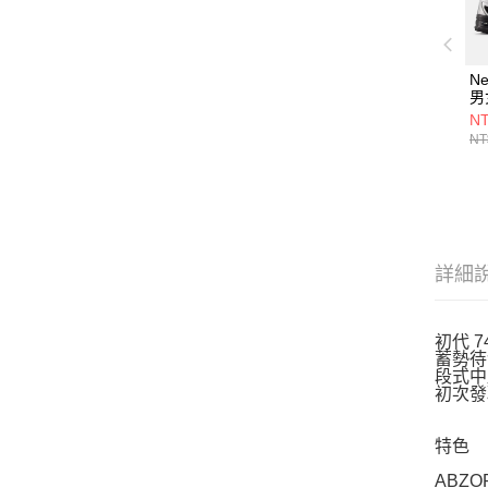
Ne
男
U7
NT
NT
詳細
初代 
蓄勢待
段式中
初次發
特色
ABZ