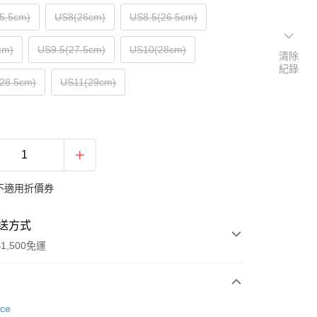
5.5cm)
US8(26cm)
US8.5(26.5cm)
cm)
US9.5(27.5cm)
US10(28cm)
清除
紀錄
28.5cm)
US11(29cm)
不適用折價券
送方式
1,500免運
次付款
nce