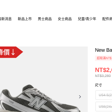
最新消息
新品上市
男士商品
女士商品
兒童/青少年
配件
New B
超取滿NT$
NT$2,
NT$3,280
尺寸
US4.5(2
US6(24