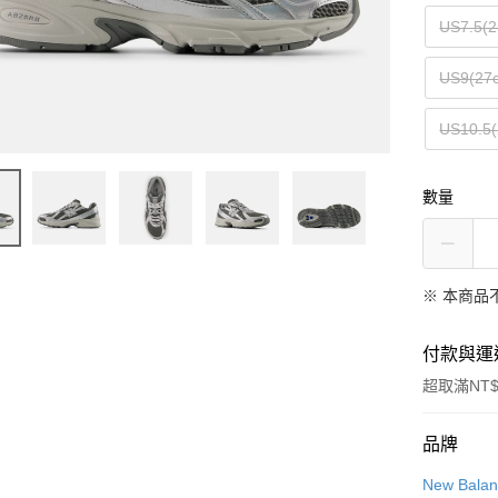
US7.5(2
US9(27
US10.5(
數量
※ 本商品
付款與運
超取滿NT$
付款方式
品牌
信用卡一
New Bala