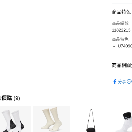
信用卡分
商品特色
3 期 
商品編號
合作金
LINE Pay
11822213
華南商
Apple Pay
上海商
商品特色
國泰世
U74096
悠遊付
臺灣中
匯豐（
全盈+PAY
聯邦商
商品相關分
元大商
AFTEE先
玉山商
品牌
Ne
相關說明
分享
台新國
【關於「A
男性商品
台灣樂
AFTEE
便利好安
女性商品
運送方式
價購 (9)
１．簡單
２．便利
運動類型
7-11取貨
３．安心
每筆NT$1
限時降價
【「AFT
促銷活動
宅配
１．於結帳
付」結帳