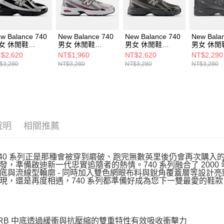
動。
w Balance 740
New Balance 740
New Balance 740
New Bala
女 休閒鞋
男女 休閒鞋
男女 休閒鞋
男女 休閒
403FT-D
U740RD2-D
U7407YI-D
U740SS2
$2,620
NT$1,960
NT$2,620
NT$2,290
$3,280
NT$3,280
NT$3,280
NT$3,280
說明
相關推薦
740 系列正是那種會被穿到磨破、跑完無數英里後仍會再次購
發，準備啟迪新一代忠實追隨者的熱情。740 系列融合了 2000
底與流線型輪廓 - 同時加入雙色網眼布料與銳角覆蓋層等設計亮點
現，還是再度相遇，740 系列都準備好成為您下一雙最愛的鞋款
ORB 中底透過緩衝與抗壓縮的雙重特性有效吸收衝擊力