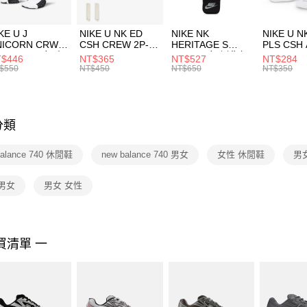
每筆NT$1
２．訂單
３．收到繳
付款後門
KE U J
NIKE U NK ED
NIKE NK
NIKE U N
／ATM／
NICORN CRW
CSH CREW 2P-
HERITAGE S
PLS CSH 
每筆NT$1
※ 請注意
R -160 男女 中
144 EMBRDY 男
SMIT 男女 側背包
144 DBL
$446
NT$365
NT$527
NT$284
絡購買商品
襪 FZ3393100
女 短統襪
BA5871010
襪 DH405
$550
NT$450
NT$650
NT$350
先享後付
FZ3073133
※ 交易是
是否繳費成
付客戶支
分類
【注意事
１．透過由
balance 740 休閒鞋
new balance 740 男女
女性 休閒鞋
男
交易，需
求債權轉
２．關於
男女
男女 女性
https://aft
３．未成
「AFTE
任。
買清單 一
４．使用「
即時審查
結果請求
５．嚴禁
形，恩沛