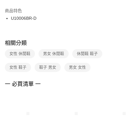
結帳頁面，進行簡訊認證並確認金額後，即可完成結帳。
２．訂單成立數日內，您將收到繳費通知簡訊。
商品特色
付款後門市自取
３．收到繳費通知簡訊後14天內，點擊此簡訊中的連結，可透過四大超商／
U10006BR-D
每筆NT$100，滿NT$1,500(含以上)免運費
ATM／網路銀行／等多元方式進行付款，方視為交易完成。
※ 請注意：結帳手續完成當下不需立刻繳費，但若您需要取消訂單，請聯絡
購買商品的店家。未經商家同意取消之訂單仍視為有效，需透過AFTEE先享
後付繳納相關費用。
※ 交易是否成功請以「AFTEE先享後付 」之結帳頁面顯示為準，若有關於
相關分類
是否繳費成功／繳費後需取消欲退款等相關疑問，請聯繫「AFTEE先享後付
客戶支援中心」
https://netprotections.freshdesk.com/support/home
女性 休閒鞋
男女 休閒鞋
休閒鞋 鞋子
【注意事項】
女性 鞋子
鞋子 男女
男女 女性
１．透過由恩沛科技股份有限公司提供之「AFTEE先享後付」服務完成之交
易，需依本服務之必要範圍內提供個人資料，並將交易相關給付款項請求債
權轉讓予恩沛科技股份有限公司。
一 必買清單 一
２．關於個人資料處理事宜，請瀏覽以下網址：
https://aftee.tw/terms/#terms3
３．未成年的使用者請事先徵得法定代理人或監護人之同意方可使用
「AFTEE先享後付」，若未經同意申辦者引起之損失，本公司不負相關責
任。
４．使用「AFTEE先享後付」時，將依據個別帳號之用戶狀況，依本公司即
時審查核予不同之上限額度；若仍有額度不足之情形，本公司將視審查結果
請求用戶進行身份認證。
５．嚴禁一人註冊多個帳號或使用他人資訊註冊。若發現惡意使用之情形，
恩沛科技股份有限公司將有權停止該用戶之使用額度並採取法律行動。