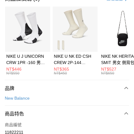
信用卡分期付款
3 期 0 利率 每期
NT$1,426
21家銀行
合作金庫商業銀行
第一商業銀行
LINE Pay
華南商業銀行
彰化商業銀行
Apple Pay
上海商業儲蓄銀行
台北富邦商業銀行
國泰世華商業銀行
兆豐國際商業銀行
悠遊付
臺灣中小企業銀行
台中商業銀行
NIKE U J UNICORN
NIKE U NK ED CSH
NIKE NK HERIT
匯豐（台灣）商業銀行
華泰商業銀行
CRW 1PR -160 男女
CREW 2P-144
SMIT 男女 側背
全盈+PAY
聯邦商業銀行
遠東國際商業銀行
中統襪 FZ3393100
EMBRDY 男女 短統襪
BA5871010
NT$446
NT$365
NT$527
元大商業銀行
永豐商業銀行
NT$550
NT$450
NT$650
AFTEE先享後付
FZ3073133
玉山商業銀行
星展（台灣）商業銀行
相關說明
台新國際商業銀行
中國信託商業銀行
品牌
【關於「AFTEE先享後付」】
台灣樂天信用卡公司
AFTEE先享後付是「在收到商品之後才付款」的支付方式。 讓您購物簡單
運送方式
New Balance
便利好安心！
１．簡單：不需註冊會員、不需綁卡、不需儲值。
7-11取貨(快速到店)
２．便利：只要手機號碼，簡訊認證，即可結帳。
商品特色
每筆NT$100，滿NT$1,500(含以上)免運費
３．安心：先確認商品／服務後，再付款。
商品編號
宅配
【「AFTEE先享後付」結帳流程】
１．於結帳方式選擇「AFTEE先享後付」後，將跳轉至「AFTEE先享後付」
11822211
每筆NT$100，滿NT$1,500(含以上)免運費