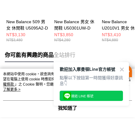
New Balance 509 男
New Balance 男女 休
New Balance
女 休閒鞋 U5095A2-D
閒鞋 U50301UW-D
U2010V1 男女 
U20106WB-D
NT$3,130
NT$3,850
NT$3,410
NT$3,480
NT$4,280
NT$4,880
你可能有興趣的商品
全站排行
歡迎加入摩曼頓Line官方帳號
本網站中使用 cookie，欲查詢有關本網站使用 cookie 方式之詳情，及若您不希
點擊以下按鈕第一時間獲得好康訊
熱門標籤
望在電腦上使用 cookie 時應如何變更電腦的 cookie 設定，請參閱本網站「
隱私
息👇
權條款
」之 Cookie 聲明。您繼續使用本網站即表示您同意本公司得按本網站使
用條款之 Cookie 聲明使用 cookie。
了解更多 >
連結 LINE 帳號
我知道了