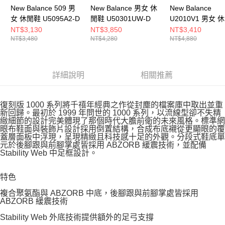
New Balance 509 男
New Balance 男女 休
New Balance
女 休閒鞋 U5095A2-D
閒鞋 U50301UW-D
U2010V1 男女 
U20106WB-D
NT$3,130
NT$3,850
NT$3,410
NT$3,480
NT$4,280
NT$4,880
詳細說明
相關推薦
復刻版 1000 系列將千禧年經典之作從封塵的檔案庫中取出並重
新回歸。最初於 1999 年問世的 1000 系列，以流線型卻不失精
緻細節的設計完美體現了那個時代大膽前衛的未來風格。標準網
眼布鞋面與裝飾片設計採用倒置結構，合成布底襯從更顯眼的覆
蓋層面板中浮現，呈現精緻且科技感十足的外觀。分段式鞋底單
元於後腳跟與前腳掌處皆採用 ABZORB 緩震技術，並配備
Stability Web 中足框設計。
特色
複合聚氨酯與 ABZORB 中底，後腳跟與前腳掌處皆採用
ABZORB 緩震技術
Stability Web 外底技術提供額外的足弓支撐