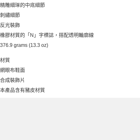
精雕細琢的中底細節
刺繡細節
反光裝飾
橡膠材質的「N」字標誌，搭配透明輪廓線
376.9 grams (13.3 oz)
材質
網眼布鞋面
合成裝飾片
本產品含有豬皮材質