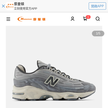
摩曼頓
開啟APP
立刻使用官方APP
0
1
/
5