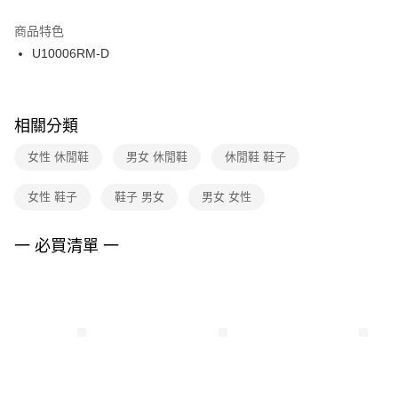
結帳頁面，進行簡訊認證並確認金額後，即可完成結帳。
２．訂單成立數日內，您將收到繳費通知簡訊。
商品特色
付款後門市自取
３．收到繳費通知簡訊後14天內，點擊此簡訊中的連結，可透過四大超商／
U10006RM-D
每筆NT$100，滿NT$1,500(含以上)免運費
ATM／網路銀行／等多元方式進行付款，方視為交易完成。
※ 請注意：結帳手續完成當下不需立刻繳費，但若您需要取消訂單，請聯絡
購買商品的店家。未經商家同意取消之訂單仍視為有效，需透過AFTEE先享
後付繳納相關費用。
※ 交易是否成功請以「AFTEE先享後付 」之結帳頁面顯示為準，若有關於
相關分類
是否繳費成功／繳費後需取消欲退款等相關疑問，請聯繫「AFTEE先享後付
客戶支援中心」
https://netprotections.freshdesk.com/support/home
女性 休閒鞋
男女 休閒鞋
休閒鞋 鞋子
【注意事項】
女性 鞋子
鞋子 男女
男女 女性
１．透過由恩沛科技股份有限公司提供之「AFTEE先享後付」服務完成之交
易，需依本服務之必要範圍內提供個人資料，並將交易相關給付款項請求債
權轉讓予恩沛科技股份有限公司。
一 必買清單 一
２．關於個人資料處理事宜，請瀏覽以下網址：
https://aftee.tw/terms/#terms3
３．未成年的使用者請事先徵得法定代理人或監護人之同意方可使用
「AFTEE先享後付」，若未經同意申辦者引起之損失，本公司不負相關責
任。
４．使用「AFTEE先享後付」時，將依據個別帳號之用戶狀況，依本公司即
時審查核予不同之上限額度；若仍有額度不足之情形，本公司將視審查結果
請求用戶進行身份認證。
５．嚴禁一人註冊多個帳號或使用他人資訊註冊。若發現惡意使用之情形，
恩沛科技股份有限公司將有權停止該用戶之使用額度並採取法律行動。