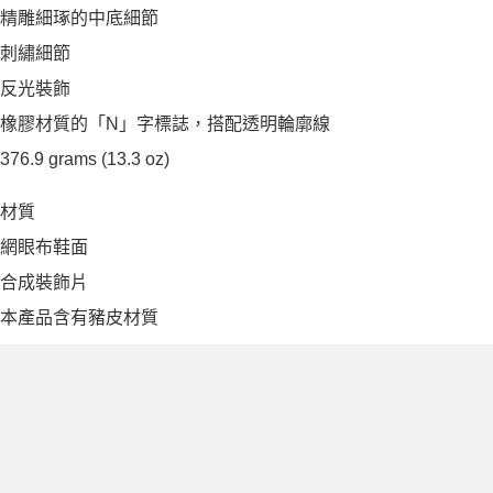
精雕細琢的中底細節
刺繡細節
反光裝飾
橡膠材質的「N」字標誌，搭配透明輪廓線
376.9 grams (13.3 oz)
材質
網眼布鞋面
合成裝飾片
本產品含有豬皮材質