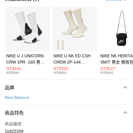
信用卡分期付款
3 期 0 利率 每期
NT$1,426
21家銀行
合作金庫商業銀行
第一商業銀行
LINE Pay
華南商業銀行
彰化商業銀行
Apple Pay
上海商業儲蓄銀行
台北富邦商業銀行
國泰世華商業銀行
兆豐國際商業銀行
悠遊付
臺灣中小企業銀行
台中商業銀行
NIKE U J UNICORN
NIKE U NK ED CSH
NIKE NK HERIT
匯豐（台灣）商業銀行
華泰商業銀行
CRW 1PR -160 男女
CREW 2P-144
SMIT 男女 側背
全盈+PAY
聯邦商業銀行
遠東國際商業銀行
中統襪 FZ3393100
EMBRDY 男女 短統襪
BA5871010
NT$446
NT$365
NT$527
元大商業銀行
永豐商業銀行
NT$550
NT$450
NT$650
AFTEE先享後付
FZ3073133
玉山商業銀行
星展（台灣）商業銀行
相關說明
台新國際商業銀行
中國信託商業銀行
品牌
【關於「AFTEE先享後付」】
台灣樂天信用卡公司
AFTEE先享後付是「在收到商品之後才付款」的支付方式。 讓您購物簡單
運送方式
New Balance
便利好安心！
１．簡單：不需註冊會員、不需綁卡、不需儲值。
7-11取貨(快速到店)
２．便利：只要手機號碼，簡訊認證，即可結帳。
商品特色
每筆NT$100，滿NT$1,500(含以上)免運費
３．安心：先確認商品／服務後，再付款。
商品編號
宅配
【「AFTEE先享後付」結帳流程】
１．於結帳方式選擇「AFTEE先享後付」後，將跳轉至「AFTEE先享後付」
11822209
每筆NT$100，滿NT$1,500(含以上)免運費