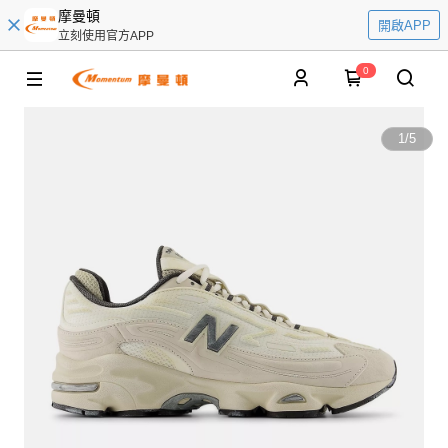
摩曼頓
開啟APP
立刻使用官方APP
0
1
/
5