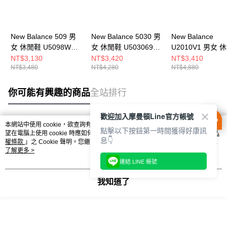
New Balance 509 男
New Balance 5030 男
New Balance
女 休閒鞋 U5098WD-
女 休閒鞋 U503069C-
U2010V1 男女 
D
D
U20106WB-D
NT$3,130
NT$3,420
NT$3,410
NT$3,480
NT$4,280
NT$4,880
你可能有興趣的商品
全站排行
歡迎加入摩曼頓Line官方帳號
本網站中使用 cookie，欲查詢有關本網站使用 cookie 方式之詳情，及若您不希
點擊以下按鈕第一時間獲得好康訊
熱門標籤
望在電腦上使用 cookie 時應如何變更電腦的 cookie 設定，請參閱本網站「
隱私
息👇
權條款
」之 Cookie 聲明。您繼續使用本網站即表示您同意本公司得按本網站使
用條款之 Cookie 聲明使用 cookie。
了解更多 >
連結 LINE 帳號
我知道了