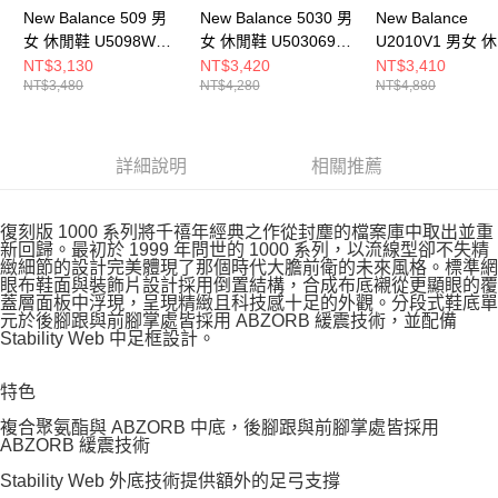
New Balance 509 男
New Balance 5030 男
New Balance
女 休閒鞋 U5098WD-
女 休閒鞋 U503069C-
U2010V1 男女 
D
D
U20106WB-D
NT$3,130
NT$3,420
NT$3,410
NT$3,480
NT$4,280
NT$4,880
詳細說明
相關推薦
復刻版 1000 系列將千禧年經典之作從封塵的檔案庫中取出並重
新回歸。最初於 1999 年問世的 1000 系列，以流線型卻不失精
緻細節的設計完美體現了那個時代大膽前衛的未來風格。標準網
眼布鞋面與裝飾片設計採用倒置結構，合成布底襯從更顯眼的覆
蓋層面板中浮現，呈現精緻且科技感十足的外觀。分段式鞋底單
元於後腳跟與前腳掌處皆採用 ABZORB 緩震技術，並配備
Stability Web 中足框設計。
特色
複合聚氨酯與 ABZORB 中底，後腳跟與前腳掌處皆採用
ABZORB 緩震技術
Stability Web 外底技術提供額外的足弓支撐