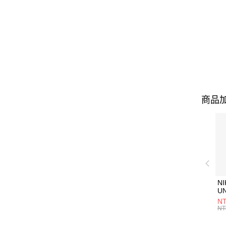
商品加
NI
U
1P
NT
統
NT