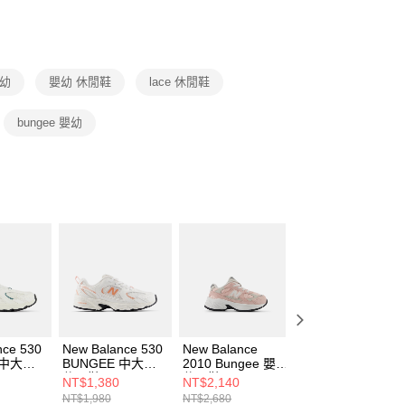
功／繳費後需取消欲退款等相關疑問，請聯繫「AFTEE先享後
援中心」
https://netprotections.freshdesk.com/support/home
項】
恩沛科技股份有限公司提供之「AFTEE先享後付」服務完成之
嬰幼
嬰幼 休閒鞋
lace 休閒鞋
依本服務之必要範圍內提供個人資料，並將交易相關給付款項請
讓予恩沛科技股份有限公司。
個人資料處理事宜，請瀏覽以下網址：
bungee 嬰幼
ee.tw/terms/#terms3
年的使用者請事先徵得法定代理人或監護人之同意方可使用
E先享後付」，若未經同意申辦者引起之損失，本公司不負相關責
AFTEE先享後付」時，將依據個別帳號之用戶狀況，依本公司
核予不同之上限額度；若仍有額度不足之情形，本公司將視審查
用戶進行身份認證。
一人註冊多個帳號或使用他人資訊註冊。若發現惡意使用之情
科技股份有限公司將有權停止該用戶之使用額度並採取法律行
nce 530
New Balance 530
New Balance
New Balance
 中大童
BUNGEE 中大童
2010 Bungee 嬰幼
2010 Bungee 嬰
530CH-
休閒鞋 PZ530CG-
休閒鞋 I20107IE-
休閒鞋 I20108ZR
NT$1,380
NT$2,140
NT$2,140
W
W
W
NT$1,980
NT$2,680
NT$2,680