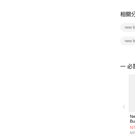
相關
new 
new b
一 必
Ne
Bu
休
NT
W
NT