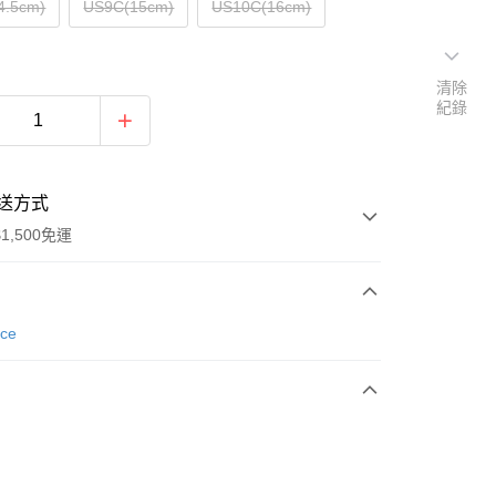
4.5cm)
US9C(15cm)
US10C(16cm)
清除
紀錄
送方式
1,500免運
次付款
nce
期付款
0 利率 每期
NT$593
21家銀行
庫商業銀行
第一商業銀行
業銀行
彰化商業銀行
業儲蓄銀行
台北富邦商業銀行