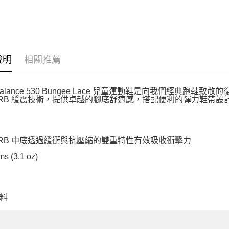
說明
相關推薦
 Balance 530 Bungee Lace 兒童運動鞋是向我們經典
ORB 緩震技術，提供卓越的腳底舒適感，搭配便利的彈力鞋帶設
ORB 中底透過緩衝與抗壓縮的雙重特性有效吸收衝擊力
ms (3.1 oz)
料