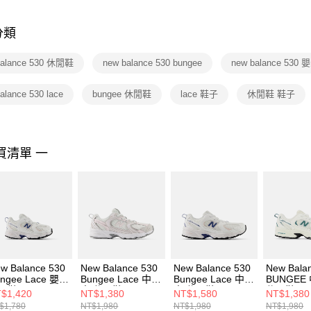
是否繳費成
付客戶支
分類
【注意事
１．透過由
balance 530 休閒鞋
new balance 530 bungee
new balance 530 
交易，需
求債權轉
２．關於
alance 530 lace
bungee 休閒鞋
lace 鞋子
休閒鞋 鞋子
https://aft
３．未成
「AFTE
任。
買清單 一
４．使用「
即時審查
結果請求
５．嚴禁
形，恩沛
動。
w Balance 530
New Balance 530
New Balance 530
New Bala
ngee Lace 嬰幼
Bungee Lace 中大
Bungee Lace 中大
BUNGEE
閒鞋 I5304KR-
童 休閒鞋
童 休閒鞋
休閒鞋 PZ
$1,420
NT$1,380
NT$1,580
NT$1,380
P5304AU-W
P5303WR-W
W
$1,780
NT$1,980
NT$1,980
NT$1,980