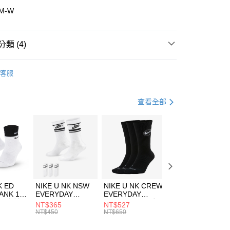
華商業銀行
兆豐國際商業銀行
TM-W
小企業銀行
台中商業銀行
台灣）商業銀行
華泰商業銀行
業銀行
遠東國際商業銀行
類 (4)
業銀行
永豐商業銀行
享後付
業銀行
星展（台灣）商業銀行
w Balance
全系列鞋款
客服
際商業銀行
中國信託商業銀行
FTEE先享後付」】
年
鞋類
休閒鞋
天信用卡公司
先享後付是「在收到商品之後才付款」的支付方式。 讓您購物簡單
心！
休閒戶外
鞋
查看全部
：不需註冊會員、不需綁卡、不需儲值。
：只要手機號碼，簡訊認證，即可結帳。
兒童/青少年｜鞋服6折起
(快速到店)
：先確認商品／服務後，再付款。
00，滿NT$1,500(含以上)免運費
EE先享後付」結帳流程】
方式選擇「AFTEE先享後付」後，將跳轉至「AFTEE先享後
頁面，進行簡訊認證並確認金額後，即可完成結帳。
00，滿NT$1,500(含以上)免運費
成立數日內，您將收到繳費通知簡訊。
費通知簡訊後14天內，點擊此簡訊中的連結，可透過四大超商
市自取
K ED
NIKE U NK NSW
NIKE U NK CREW
NIKE U NK
網路銀行／等多元方式進行付款，方視為交易完成。
ANK 1P
EVERYDAY
EVERYDAY
EVERYDAY LTW
00，滿NT$1,500(含以上)免運費
：結帳手續完成當下不需立刻繳費，但若您需要取消訂單，請聯
 男 中統
ESSENTIAL CR
BBALL 3PR 男女
ANKLE 3PR 男女
NT$365
NT$527
NT$365
的店家。未經商家同意取消之訂單仍視為有效，需透過AFTEE
8104
男女 短統襪
長統襪
踝襪 SX7677010
NT$450
NT$650
NT$450
繳納相關費用。
DX5089103
DA2123010
否成功請以「AFTEE先享後付 」之結帳頁面顯示為準，若有關於