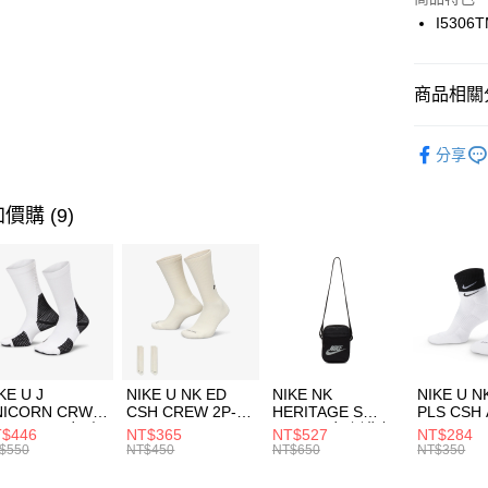
國泰世
I5306
悠遊付
臺灣中
匯豐（
全盈+PAY
聯邦商
商品相關分
元大商
AFTEE先
玉山商
品牌
Ne
相關說明
分享
台新國
【關於「A
兒童/青少
台灣樂
AFTEE
便利好安
運動類型
運送方式
價購 (9)
１．簡單
２．便利
促銷活動
7-11取貨
３．安心
每筆NT$1
【「AFT
宅配
１．於結帳
付」結帳
每筆NT$1
２．訂單
３．收到繳
付款後門
KE U J
NIKE U NK ED
NIKE NK
NIKE U N
／ATM／
NICORN CRW
CSH CREW 2P-
HERITAGE S
PLS CSH 
每筆NT$1
※ 請注意
R -160 男女 中
144 EMBRDY 男
SMIT 男女 側背包
144 DBL
$446
NT$365
NT$527
NT$284
絡購買商品
襪 FZ3393100
女 短統襪
BA5871010
襪 DH405
$550
NT$450
NT$650
NT$350
先享後付
FZ3073133
※ 交易是