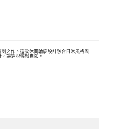
跑鞋致敬的復刻之作。這款休閒輪廓設計融合日常風格與
計，讓穿脫輕鬆自如。