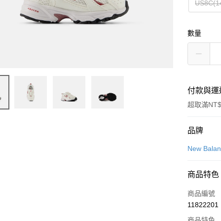
US8C(1
數量
付款與運
超取滿NT$
付款方式
品牌
信用卡一
New Bala
信用卡分
商品特色
3 期 
商品編號
合作金
LINE Pay
11822201
華南商
Apple Pay
上海商
商品特色