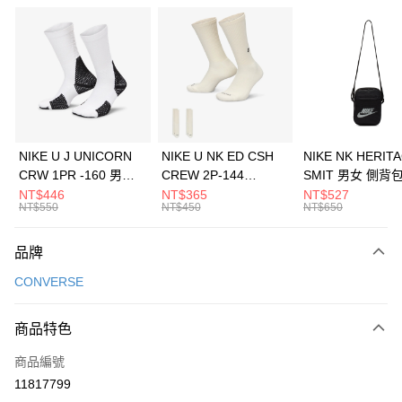
信用卡分期付款
3 期 0 利率 每期
NT$1,560
21家銀行
合作金庫商業銀行
第一商業銀行
LINE Pay
華南商業銀行
彰化商業銀行
Apple Pay
上海商業儲蓄銀行
台北富邦商業銀行
國泰世華商業銀行
兆豐國際商業銀行
悠遊付
臺灣中小企業銀行
台中商業銀行
NIKE U J UNICORN
NIKE U NK ED CSH
NIKE NK HERIT
匯豐（台灣）商業銀行
華泰商業銀行
CRW 1PR -160 男女
CREW 2P-144
SMIT 男女 側背
全盈+PAY
聯邦商業銀行
遠東國際商業銀行
中統襪 FZ3393100
EMBRDY 男女 短統襪
BA5871010
NT$446
NT$365
NT$527
元大商業銀行
永豐商業銀行
NT$550
NT$450
NT$650
AFTEE先享後付
FZ3073133
玉山商業銀行
星展（台灣）商業銀行
相關說明
台新國際商業銀行
中國信託商業銀行
品牌
【關於「AFTEE先享後付」】
台灣樂天信用卡公司
AFTEE先享後付是「在收到商品之後才付款」的支付方式。 讓您購物簡單
運送方式
CONVERSE
便利好安心！
１．簡單：不需註冊會員、不需綁卡、不需儲值。
7-11取貨(快速到店)
２．便利：只要手機號碼，簡訊認證，即可結帳。
商品特色
每筆NT$100，滿NT$1,500(含以上)免運費
３．安心：先確認商品／服務後，再付款。
商品編號
宅配
【「AFTEE先享後付」結帳流程】
１．於結帳方式選擇「AFTEE先享後付」後，將跳轉至「AFTEE先享後付」
11817799
每筆NT$100，滿NT$1,500(含以上)免運費
結帳頁面，進行簡訊認證並確認金額後，即可完成結帳。