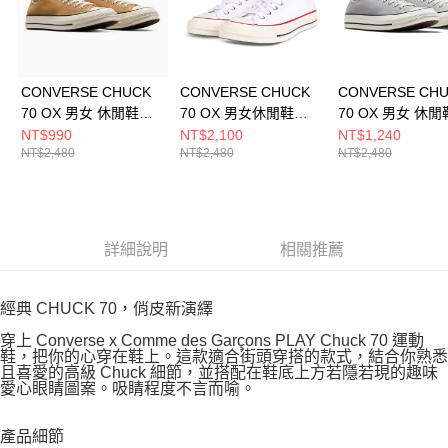
CONVERSE CHUCK
CONVERSE CHUCK
CONVERSE CH
70 OX 男女 休閒鞋
70 OX 男女休閒鞋
70 OX 男女 休閒
A09146C
162065C
A09145C
NT$990
NT$2,100
NT$1,240
NT$2,480
NT$2,480
NT$2,480
詳細說明
相關推薦
經典 CHUCK 70，俏皮新演繹
穿上 Converse x Comme des Garçons PLAY Chuck 70 運動
鞋，把你的心穿在鞋上。這款適合街頭穿搭的款式，結合你熟悉
且喜愛的高級 Chuck 細節，並搭配在鞋底上方若隱若現的趣味
愛心眼睛圖案。吸睛程度不言而喻。
產品細節