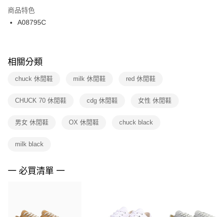
２．訂單成立數日內，您將收到繳費通知簡訊。
商品特色
付款後門市自取
３．收到繳費通知簡訊後14天內，點擊此簡訊中的連結，可透過四大超商／
A08795C
每筆NT$100，滿NT$1,500(含以上)免運費
ATM／網路銀行／等多元方式進行付款，方視為交易完成。
※ 請注意：結帳手續完成當下不需立刻繳費，但若您需要取消訂單，請聯絡
購買商品的店家。未經商家同意取消之訂單仍視為有效，需透過AFTEE先享
後付繳納相關費用。
※ 交易是否成功請以「AFTEE先享後付 」之結帳頁面顯示為準，若有關於
相關分類
是否繳費成功／繳費後需取消欲退款等相關疑問，請聯繫「AFTEE先享後付
客戶支援中心」
https://netprotections.freshdesk.com/support/home
chuck 休閒鞋
milk 休閒鞋
red 休閒鞋
【注意事項】
CHUCK 70 休閒鞋
cdg 休閒鞋
女性 休閒鞋
１．透過由恩沛科技股份有限公司提供之「AFTEE先享後付」服務完成之交
易，需依本服務之必要範圍內提供個人資料，並將交易相關給付款項請求債
權轉讓予恩沛科技股份有限公司。
男女 休閒鞋
OX 休閒鞋
chuck black
２．關於個人資料處理事宜，請瀏覽以下網址：
https://aftee.tw/terms/#terms3
milk black
３．未成年的使用者請事先徵得法定代理人或監護人之同意方可使用
「AFTEE先享後付」，若未經同意申辦者引起之損失，本公司不負相關責
任。
一 必買清單 一
４．使用「AFTEE先享後付」時，將依據個別帳號之用戶狀況，依本公司即
時審查核予不同之上限額度；若仍有額度不足之情形，本公司將視審查結果
請求用戶進行身份認證。
５．嚴禁一人註冊多個帳號或使用他人資訊註冊。若發現惡意使用之情形，
恩沛科技股份有限公司將有權停止該用戶之使用額度並採取法律行動。