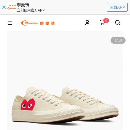
摩曼頓
開啟APP
立刻使用官方APP
0
1
/
10