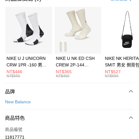
信用卡分期付款
3 期 0 利率 每期
NT$426
21家銀行
合作金庫商業銀行
第一商業銀行
LINE Pay
華南商業銀行
彰化商業銀行
Apple Pay
上海商業儲蓄銀行
台北富邦商業銀行
國泰世華商業銀行
兆豐國際商業銀行
悠遊付
臺灣中小企業銀行
台中商業銀行
NIKE U J UNICORN
NIKE U NK ED CSH
NIKE NK HERIT
匯豐（台灣）商業銀行
華泰商業銀行
CRW 1PR -160 男女
CREW 2P-144
SMIT 男女 側背
全盈+PAY
聯邦商業銀行
遠東國際商業銀行
中統襪 FZ3393100
EMBRDY 男女 短統襪
BA5871010
NT$446
NT$365
NT$527
元大商業銀行
永豐商業銀行
NT$550
NT$450
NT$650
AFTEE先享後付
FZ3073133
玉山商業銀行
星展（台灣）商業銀行
相關說明
台新國際商業銀行
中國信託商業銀行
品牌
【關於「AFTEE先享後付」】
台灣樂天信用卡公司
AFTEE先享後付是「在收到商品之後才付款」的支付方式。 讓您購物簡單
運送方式
New Balance
便利好安心！
１．簡單：不需註冊會員、不需綁卡、不需儲值。
7-11取貨(快速到店)
２．便利：只要手機號碼，簡訊認證，即可結帳。
商品特色
每筆NT$100，滿NT$1,500(含以上)免運費
３．安心：先確認商品／服務後，再付款。
商品編號
宅配
【「AFTEE先享後付」結帳流程】
１．於結帳方式選擇「AFTEE先享後付」後，將跳轉至「AFTEE先享後付」
11817771
每筆NT$100，滿NT$1,500(含以上)免運費