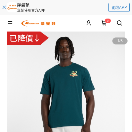
摩曼頓
開啟APP
立刻使用官方APP
0
1
/
6