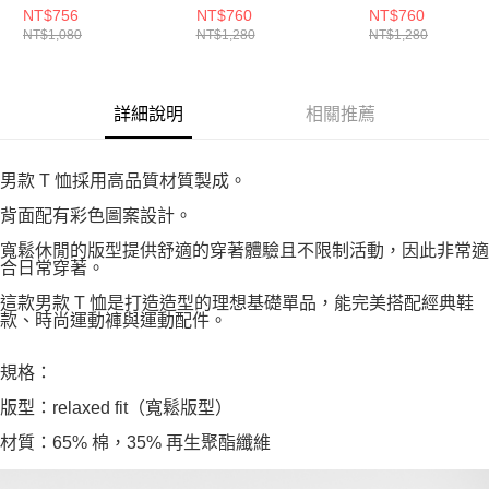
MT61B2STWT-F
MT51934FDP-F
MT53900PEF-F
NT$756
NT$760
NT$760
NT$1,080
NT$1,280
NT$1,280
詳細說明
相關推薦
男款 T 恤採用高品質材質製成。
背面配有彩色圖案設計。
寬鬆休閒的版型提供舒適的穿著體驗且不限制活動，因此非常適
合日常穿著。
這款男款 T 恤是打造造型的理想基礎單品，能完美搭配經典鞋
款、時尚運動褲與運動配件。
規格：
版型：relaxed fit（寬鬆版型）
材質：65% 棉，35% 再生聚酯纖維