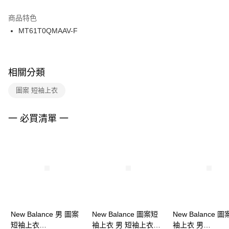
結帳頁面，進行簡訊認證並確認金額後，即可完成結帳。
２．訂單成立數日內，您將收到繳費通知簡訊。
商品特色
付款後門市自取
３．收到繳費通知簡訊後14天內，點擊此簡訊中的連結，可透過四大超商／
MT61T0QMAAV-F
每筆NT$100，滿NT$1,500(含以上)免運費
ATM／網路銀行／等多元方式進行付款，方視為交易完成。
※ 請注意：結帳手續完成當下不需立刻繳費，但若您需要取消訂單，請聯絡
購買商品的店家。未經商家同意取消之訂單仍視為有效，需透過AFTEE先享
後付繳納相關費用。
※ 交易是否成功請以「AFTEE先享後付 」之結帳頁面顯示為準，若有關於
相關分類
是否繳費成功／繳費後需取消欲退款等相關疑問，請聯繫「AFTEE先享後付
客戶支援中心」
https://netprotections.freshdesk.com/support/home
圖案 短袖上衣
【注意事項】
１．透過由恩沛科技股份有限公司提供之「AFTEE先享後付」服務完成之交
一 必買清單 一
易，需依本服務之必要範圍內提供個人資料，並將交易相關給付款項請求債
權轉讓予恩沛科技股份有限公司。
２．關於個人資料處理事宜，請瀏覽以下網址：
https://aftee.tw/terms/#terms3
３．未成年的使用者請事先徵得法定代理人或監護人之同意方可使用
「AFTEE先享後付」，若未經同意申辦者引起之損失，本公司不負相關責
任。
４．使用「AFTEE先享後付」時，將依據個別帳號之用戶狀況，依本公司即
時審查核予不同之上限額度；若仍有額度不足之情形，本公司將視審查結果
請求用戶進行身份認證。
New Balance 男 圖案
New Balance 圖案短
New Balance 
５．嚴禁一人註冊多個帳號或使用他人資訊註冊。若發現惡意使用之情形，
短袖上衣
袖上衣 男 短袖上衣
袖上衣 男
恩沛科技股份有限公司將有權停止該用戶之使用額度並採取法律行動。