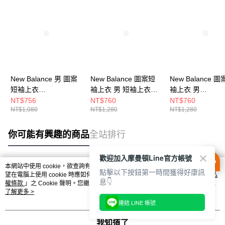
New Balance 男 圖案
New Balance 圖案短
New Balance 
短袖上衣
袖上衣 男 短袖上衣
袖上衣 男
MT61B2STWT-F
MT51934FDP-F
MT53900PEF-F
NT$756
NT$760
NT$760
NT$1,080
NT$1,280
NT$1,280
你可能有興趣的商品
全站排行
歡迎加入摩曼頓Line官方帳號
本網站中使用 cookie，欲查詢有關本網站使用 cookie 方式之詳情，及若您不希
點擊以下按鈕第一時間獲得好康訊
熱門標籤
望在電腦上使用 cookie 時應如何變更電腦的 cookie 設定，請參閱本網站「
隱私
息👇
權條款
」之 Cookie 聲明。您繼續使用本網站即表示您同意本公司得按本網站使
用條款之 Cookie 聲明使用 cookie。
了解更多 >
連結 LINE 帳號
我知道了