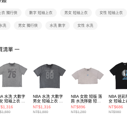
分類
【注意事
１．透過由
上衣 獨行俠
數字 短袖上衣
男女 短袖上衣
女性 短袖上衣
交易，需
求債權轉
２．關於
水洗
男女 獨行俠
水洗 數字
女性 水洗
https://aft
３．未成
「AFTE
任。
買清單 一
４．使用「
即時審查
結果請求
５．嚴禁
形，恩沛
動。
BA 水洗 大數字
NBA 水洗 大數字
NBA 女款 短版 落
NBA 迷彩
女 短袖上衣 馬
男女 短袖上衣 熱
肩 水洗隊徽 短袖
女 短袖上
隊 3625104512
火隊 3625104620
上衣 獨行俠隊
俠隊 3625
$1,316
NT$1,316
NT$896
NT$686
3522101411
$1,880
NT$1,880
NT$1,280
NT$980