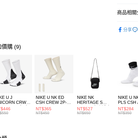
匯豐（
全盈+PAY
聯邦商
商品相關分
元大商
AFTEE先
玉山商
品牌
NB
相關說明
分享
台新國
【關於「A
男性商品
台灣樂
AFTEE
便利好安
兒童/青少
運送方式
價購 (9)
１．簡單
２．便利
運動類型
7-11取貨
３．安心
每筆NT$1
促銷活動
【「AFT
限時降價
宅配
１．於結帳
付」結帳
每筆NT$1
２．訂單
３．收到繳
付款後門
KE U J
NIKE U NK ED
NIKE NK
NIKE U N
／ATM／
NICORN CRW
CSH CREW 2P-
HERITAGE S
PLS CSH 
每筆NT$1
※ 請注意
R -160 男女 中
144 EMBRDY 男
SMIT 男女 側背包
144 DBL
$446
NT$365
NT$527
NT$284
絡購買商品
襪 FZ3393100
女 短統襪
BA5871010
襪 DH405
$550
NT$450
NT$650
NT$350
先享後付
FZ3073133
※ 交易是
是否繳費成
付客戶支