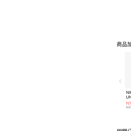
商品加
NI
U
1P
NT
統
NT