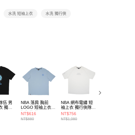
項】
恩沛科技股份有限公司提供之「AFTEE先享後付」服務完成之
水洗 短袖上衣
水洗 獨行俠
依本服務之必要範圍內提供個人資料，並將交易相關給付款項請
讓予恩沛科技股份有限公司。
個人資料處理事宜，請瀏覽以下網址：
ee.tw/terms/#terms3
年的使用者請事先徵得法定代理人或監護人之同意方可使用
E先享後付」，若未經同意申辦者引起之損失，本公司不負相關責
AFTEE先享後付」時，將依據個別帳號之用戶狀況，依本公司
核予不同之上限額度；若仍有額度不足之情形，本公司將視審查
用戶進行身份認證。
一人註冊多個帳號或使用他人資訊註冊。若發現惡意使用之情
科技股份有限公司將有權停止該用戶之使用額度並採取法律行
隊伍 男
NBA 落肩 胸前
NBA 網布電繡 短
NBA 女款 短版 落
衣 獨行
LOGO 短袖上衣
袖上衣 獨行俠隊
肩 水洗隊徽 短袖
103320
獨行俠隊
3525149100
上衣 尼克隊
NT$616
NT$756
NT$896
3525103981
3522101641
NT$880
NT$1,080
NT$1,280