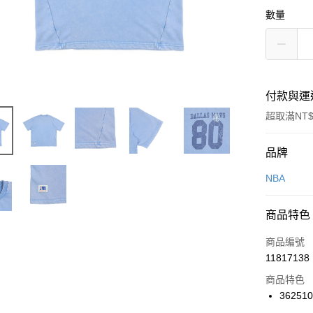
數量
付款與運
超取滿NT$
付款方式
品牌
信用卡一
NBA
信用卡分
商品特色
3 期 
商品編號
合作金
LINE Pay
11817138
華南商
Apple Pay
上海商
商品特色
國泰世
36251
悠遊付
臺灣中