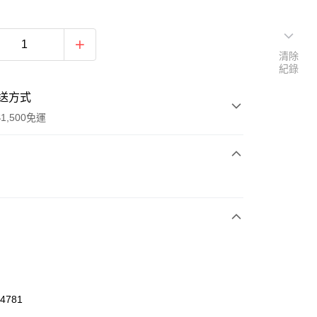
清除
紀錄
送方式
1,500免運
次付款
期付款
0 利率 每期
NT$626
21家銀行
庫商業銀行
第一商業銀行
業銀行
彰化商業銀行
業儲蓄銀行
台北富邦商業銀行
華商業銀行
兆豐國際商業銀行
04781
小企業銀行
台中商業銀行