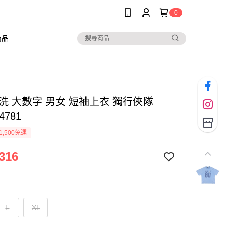
0
商品
水洗 大數字 男女 短袖上衣 獨行俠隊
4781
1,500免運
316
L
XL