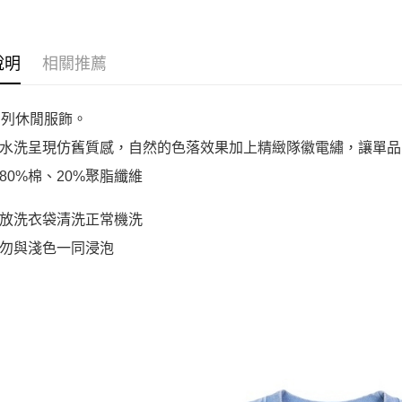
說明
相關推薦
系列休閒服飾。
水洗呈現仿舊質感，自然的色落效果加上精緻隊徽電繡，讓單品
80%棉、20%聚脂纖維
放洗衣袋清洗正常機洗
勿與淺色一同浸泡