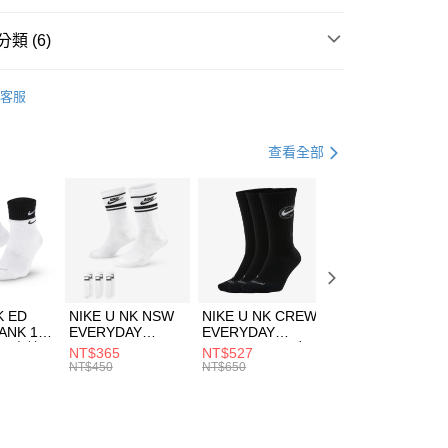
台灣）商業銀行
華泰商業銀行
業銀行
遠東國際商業銀行
類 (6)
業銀行
永豐商業銀行
享後付
業銀行
星展（台灣）商業銀行
A
全系列服飾
客服
際商業銀行
中國信託商業銀行
FTEE先享後付」】
上衣
短袖上衣
天信用卡公司
先享後付是「在收到商品之後才付款」的支付方式。 讓您購物簡單
心！
年
上衣
短袖上衣
查看全部
：不需註冊會員、不需綁卡、不需儲值。
：只要手機號碼，簡訊認證，即可結帳。
休閒戶外
服飾
(快速到店)
：先確認商品／服務後，再付款。
00，滿NT$1,500(含以上)免運費
清爽穿搭｜短袖上衣4折起
EE先享後付」結帳流程】
專區⬇
方式選擇「AFTEE先享後付」後，將跳轉至「AFTEE先享後
頁面，進行簡訊認證並確認金額後，即可完成結帳。
00，滿NT$1,500(含以上)免運費
成立數日內，您將收到繳費通知簡訊。
費通知簡訊後14天內，點擊此簡訊中的連結，可透過四大超商
市自取
K ED
NIKE U NK NSW
NIKE U NK CREW
NIKE U NK
網路銀行／等多元方式進行付款，方視為交易完成。
ANK 1P
EVERYDAY
EVERYDAY
EVERYDAY LTW
00，滿NT$1,500(含以上)免運費
：結帳手續完成當下不需立刻繳費，但若您需要取消訂單，請聯
 男 中統
ESSENTIAL CR
BBALL 3PR 男女
ANKLE 3PR 男女
NT$365
NT$527
NT$365
的店家。未經商家同意取消之訂單仍視為有效，需透過AFTEE
8104
男女 短統襪
長統襪
踝襪 SX7677010
NT$450
NT$650
NT$450
繳納相關費用。
DX5089103
DA2123010
否成功請以「AFTEE先享後付 」之結帳頁面顯示為準，若有關於
功／繳費後需取消欲退款等相關疑問，請聯繫「AFTEE先享後
援中心」
https://netprotections.freshdesk.com/support/home