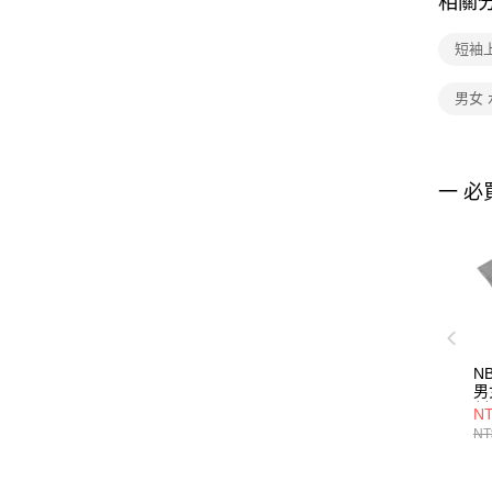
相關
短袖
男女 
一 必
N
男
刺
NT
NT